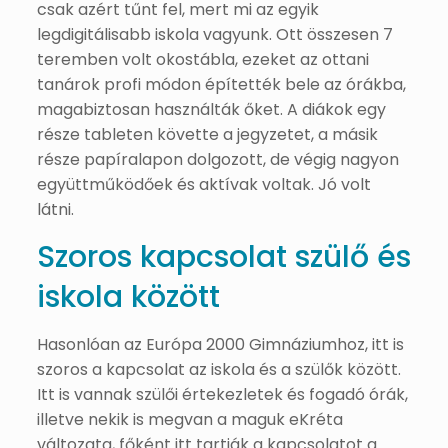
csak azért tűnt fel, mert mi az egyik
legdigitálisabb iskola vagyunk. Ott összesen 7
teremben volt okostábla, ezeket az ottani
tanárok profi módon építették bele az órákba,
magabiztosan használták őket. A diákok egy
része tableten követte a jegyzetet, a másik
része papíralapon dolgozott, de végig nagyon
együttműködőek és aktívak voltak. Jó volt
látni.
Szoros kapcsolat szülő és
iskola között
Hasonlóan az Európa 2000 Gimnáziumhoz, itt is
szoros a kapcsolat az iskola és a szülők között.
Itt is vannak szülői értekezletek és fogadó órák,
illetve nekik is megvan a maguk eKréta
változata, főként itt tartják a kapcsolatot a