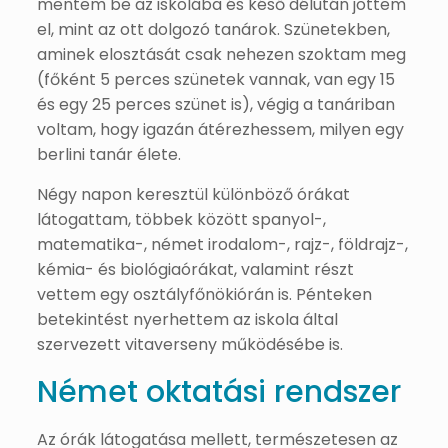
mentem be az iskolába és késő délután jöttem
el, mint az ott dolgozó tanárok. Szünetekben,
aminek elosztását csak nehezen szoktam meg
(főként 5 perces szünetek vannak, van egy 15
és egy 25 perces szünet is), végig a tanáriban
voltam, hogy igazán átérezhessem, milyen egy
berlini tanár élete.
Négy napon keresztül különböző órákat
látogattam, többek között spanyol-,
matematika-, német irodalom-, rajz-, földrajz-,
kémia- és biológiaórákat, valamint részt
vettem egy osztályfőnökiórán is. Pénteken
betekintést nyerhettem az iskola által
szervezett vitaverseny működésébe is.
Német oktatási rendszer
Az órák látogatása mellett, természetesen az