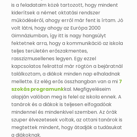
is a feladataim közé tartozott, hogy mindent
kiderítsek a német oktatási rendszer
működéséről, ahogy erről már fent is írtam. Jó
volt látni, hogy ahogy az Európa 2000
Gimnáziumban, így itt is nagy hangsúlyt
fektetnek arra, hogy a kommunikáció az iskola
teljes területén erőszakmentes,
rasszizmusellenes legyen. Egy ezzel
kapcsolatos felirattal már rögtön a bejáratnál
találkoztam, a diákok minden nap elhaladnak
mellette. Ez elég erős összhangban van a mi
7
szokás programunk
kal. Megfigyeléseim
alapján valóban meg is felel az iskola ennek. A
tanárok és a diákok is teljesen elfogadóak
mindennel és mindenkivel szemben. Az órák
szuper élvezetesek voltak, az ottani tanárok is
megtettek mindent, hogy átadják a tudásukat
a diákoknak.