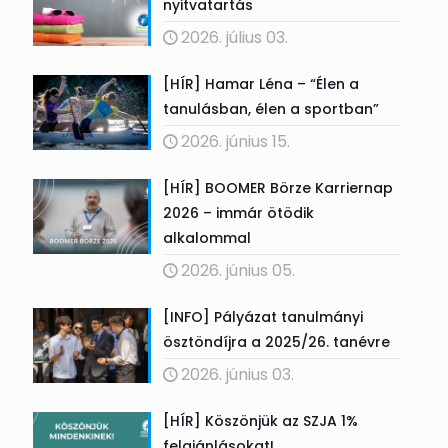
nyitvatartás
2026. július 03.
[HÍR] Hamar Léna – “Élen a
tanulásban, élen a sportban”
2026. június 15.
[HÍR] BOOMER Börze Karriernap
2026 – immár ötödik
alkalommal
2026. június 05.
[INFO] Pályázat tanulmányi
ösztöndíjra a 2025/26. tanévre
2026. június 03.
[HÍR] Köszönjük az SZJA 1%
felajánlásokat!