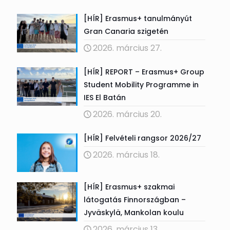
[HÍR] Erasmus+ tanulmányút
Gran Canaria szigetén
2026. március 27.
[HÍR] REPORT – Erasmus+ Group
Student Mobility Programme in
IES El Batán
2026. március 20.
[HÍR] Felvételi rangsor 2026/27
2026. március 18.
[HÍR] Erasmus+ szakmai
látogatás Finnországban –
Jyväskylä, Mankolan koulu
2026. március 13.