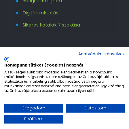
Bilingual Program
Digitális oktatás
Sikeres fiatalok 7 szokása
Adatvédelmi irányelvek
Honlapunk sütiket (cookies) használ
A szükséges sütik alkalmazása elengedhetetlen a honlapunk
működéséhez, így ahhoz nem szükséges az Ön hozzájárulása. A
statisztikai és marketing sütik alkalmazása csak segíti a
© 1992-2026 Európa 2000 Gimnázium. All
munkánkat, de azok használata nem elengedhetetlen, így kizárólag
az Ön hozzájárulása esetén alkalmazunk ilyen sütit.
Rights Reserved.
Etika
Adatvédelem
Jogi nyilatkozat
Elfogadom
Elutasítom
Impresszum
Beállítom