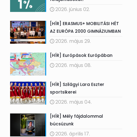
2026. június 02.
[HÍR] ERASMUS+ MOBILITÁSI HÉT
AZ EURÓPA 2000 GIMNÁZIUMBAN
2026. május 29.
[HÍR] Európások Európában
2026. május 08.
[HÍR] Szilágyi Lara Eszter
sportsikerei
2026. május 04.
[HÍR] Mély fájdalommal
búcsúzunk
2026. április 17.