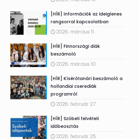
[HÍR] Információk az ideiglenes
rangsorral kapcsolatban
2026. március 11.
[HÍR] Finnországi diák
beszámoló
2026. március 10.
[HÍR] Kísérőtanári beszámoló a
hollandiai cserediák
programról
2026. február 27.
[HÍR] Szóbeli felvételi
időbeosztás
2026. február 25.