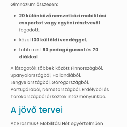
Gimnázium összesen:
20 különböző nemzetközi mobilitási
csoportot vagy egyéni résztvevőt
fogadott,
közel
130 külföldi vendéggel
,
több mint
50 pedagógussal
és
70
diákkal
.
A látogatók többek között Finnországból,
Spanyolországból, Hollandiából,
Lengyelországból, Görögországból,
Portugáliából, Németországból, Erdélyből és
Törökországból érkeztek intézményünkbe.
A jövő tervei
Az Erasmus+ Mobilitási Hét egyértelműen