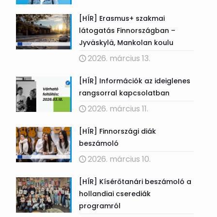
[HÍR] Erasmus+ szakmai
látogatás Finnországban –
Jyväskylä, Mankolan koulu
2026. március 13.
[HÍR] Információk az ideiglenes
rangsorral kapcsolatban
2026. március 11.
[HÍR] Finnországi diák
beszámoló
2026. március 10.
[HÍR] Kísérőtanári beszámoló a
hollandiai cserediák
programról