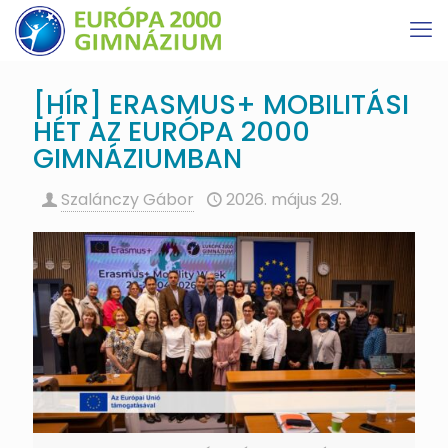
[HÍR] ERASMUS+ MOBILITÁSI
HÉT AZ EURÓPA 2000
GIMNÁZIUMBAN
Szalánczy Gábor
2026. május 29.