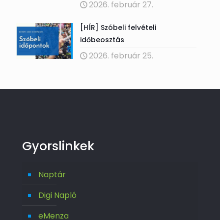
2026. február 27.
[HÍR] Szóbeli felvételi
időbeosztás
2026. február 25.
Gyorslinkek
Naptár
Digi Napló
eMenza