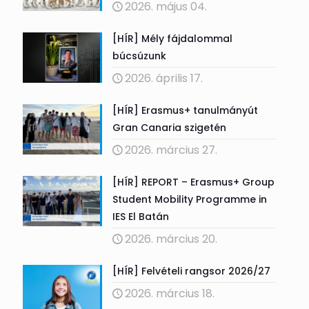
2026. május 04.
[HÍR] Mély fájdalommal
búcsúzunk
2026. április 17.
[HÍR] Erasmus+ tanulmányút
Gran Canaria szigetén
2026. március 27.
[HÍR] REPORT – Erasmus+ Group
Student Mobility Programme in
IES El Batán
2026. március 20.
[HÍR] Felvételi rangsor 2026/27
2026. március 18.