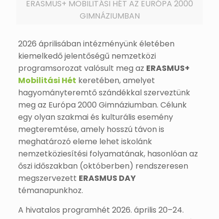
ERASMUS+ MOBILITÁSI HÉT AZ EURÓPA 2000
GIMNÁZIUMBAN
2026 áprilisában intézményünk életében
kiemelkedő jelentőségű nemzetközi
programsorozat valósult meg az
ERASMUS+
Mobilitási Hét
keretében, amelyet
hagyományteremtő szándékkal szerveztünk
meg az Európa 2000 Gimnáziumban. Célunk
egy olyan szakmai és kulturális esemény
megteremtése, amely hosszú távon is
meghatározó eleme lehet iskolánk
nemzetköziesítési folyamatának, hasonlóan az
őszi időszakban (októberben) rendszeresen
megszervezett
ERASMUS DAY
témanapunkhoz.
A hivatalos programhét 2026. április 20–24.