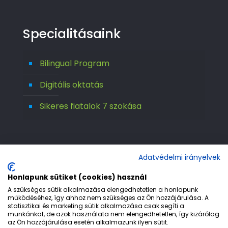
Specialitásaink
Bilingual Program
Digitális oktatás
Sikeres fiatalok 7 szokása
Adatvédelmi irányelvek
Honlapunk sütiket (cookies) használ
A szükséges sütik alkalmazása elengedhetetlen a honlapunk
működéséhez, így ahhoz nem szükséges az Ön hozzájárulása. A
statisztikai és marketing sütik alkalmazása csak segíti a
© 1992-2026 Európa 2000 Gimnázium. All
munkánkat, de azok használata nem elengedhetetlen, így kizárólag
az Ön hozzájárulása esetén alkalmazunk ilyen sütit.
Rights Reserved.