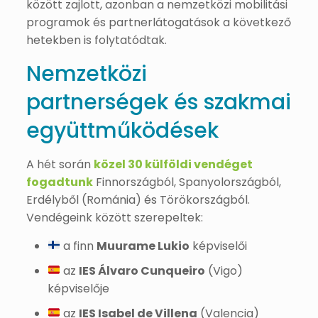
között zajlott, azonban a nemzetközi mobilitási
programok és partnerlátogatások a következő
hetekben is folytatódtak.
Nemzetközi
partnerségek és szakmai
együttműködések
A hét során
közel 30 külföldi vendéget
fogadtunk
Finnországból, Spanyolországból,
Erdélyből (Románia) és Törökországból.
Vendégeink között szerepeltek:
a finn
Muurame Lukio
képviselői
az
IES Álvaro Cunqueiro
(Vigo)
képviselője
az
IES Isabel de Villena
(Valencia)