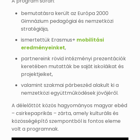
A program során:
bemutatásra került az Európa 2000
Gimnázium pedagógiai és nemzetközi
stratégiája,
ismertettük Erasmus+
mobilitási
eredményeinket
,
partnereink rövid intézményi prezentációk
keretében mutatták be saját iskoláikat és
projektjeiket,
valamint szakmai párbeszéd alakult ki a
nemzetközi együttműködések jövőjéről.
A délelőttöt közös hagyományos magyar ebéd
– csirkepaprikás – zárta, amely kulturális és
közösségépítő szempontból is fontos eleme
volt a programnak.