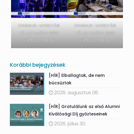
ERASMUS+ MOBILITÁSI
ERASMUS+ MOBILITÁSI
HÉT AZ EURÓPA 2000
HÉT AZ EURÓPA 2000
GIMNÁZIUMBAN
GIMNÁZIUMBAN
Korábbi bejegyzések
[HÍR] Elballagtak, de nem
búcsúztak
2026. augusztus 06.
[HÍR] Gratulálunk az első Alumni
Kiválósági Díj győzteseinek
2026. július 30.