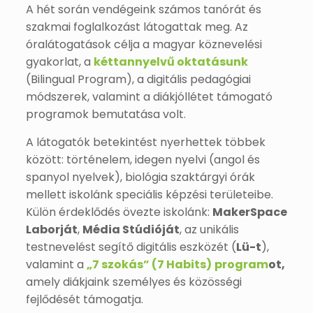
A hét során vendégeink számos tanórát és
szakmai foglalkozást látogattak meg. Az
óralátogatások célja a magyar köznevelési
gyakorlat, a
kéttannyelvű oktatásunk
(Bilingual Program), a digitális pedagógiai
módszerek, valamint a diákjóllétet támogató
programok bemutatása volt.
A látogatók betekintést nyerhettek többek
között: történelem, idegen nyelvi (angol és
spanyol nyelvek), biológia szaktárgyi órák
mellett iskolánk speciális képzési területeibe.
Külön érdeklődés övezte iskolánk:
MakerSpace
Laborját
,
Média Stúdióját
, az unikális
testnevelést segítő digitális eszközét (
Lü-t
),
valamint a
„7 szokás” (7 Habits)
program
ot,
amely diákjaink személyes és közösségi
fejlődését támogatja.