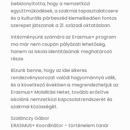
bebizonyította, hogy a nemzetközi
együttműködések, a szakmai tapasztalatcsere
és a kulturális párbeszéd kiemelkedően fontos
szerepet játszanak a 21. századi oktatásban.
Intézményünk számára az Erasmus+ program
ma már nem csupán pályázati lehetőség,
hanem az iskola identitásának meghatározó
része.
Bízunk benne, hogy az idei sikeres
rendezvénysorozat valódi hagyománnyá válik,
és a következő években is megrendezhetjük az
Erasmus+ Mobilitási Hetet, tovább erősítve
iskolánk nemzetközi kapcsolatrendszerét és
szakmai közösségét.
Szalánczy Gábor
ERASMUS+ Koordinátor – történelem tanár