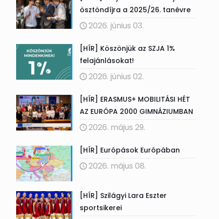
ösztöndíjra a 2025/26. tanévre
2026. június 03.
[HÍR] Köszönjük az SZJA 1%
felajánlásokat!
2026. június 02.
[HÍR] ERASMUS+ MOBILITÁSI HÉT
AZ EURÓPA 2000 GIMNÁZIUMBAN
2026. május 29.
[HÍR] Európások Európában
2026. május 08.
[HÍR] Szilágyi Lara Eszter
sportsikerei