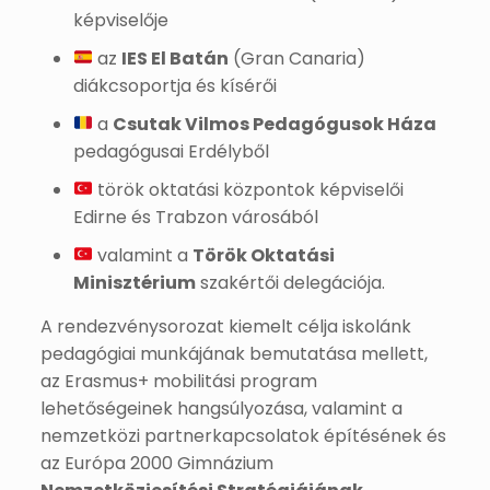
képviselője
az
IES El Batán
(Gran Canaria)
diákcsoportja és kísérői
a
Csutak Vilmos Pedagógusok Háza
pedagógusai Erdélyből
török oktatási központok képviselői
Edirne és Trabzon városából
valamint a
Török Oktatási
Minisztérium
szakértői delegációja.
A rendezvénysorozat kiemelt célja iskolánk
pedagógiai munkájának bemutatása mellett,
az Erasmus+ mobilitási program
lehetőségeinek hangsúlyozása, valamint a
nemzetközi partnerkapcsolatok építésének és
az Európa 2000 Gimnázium