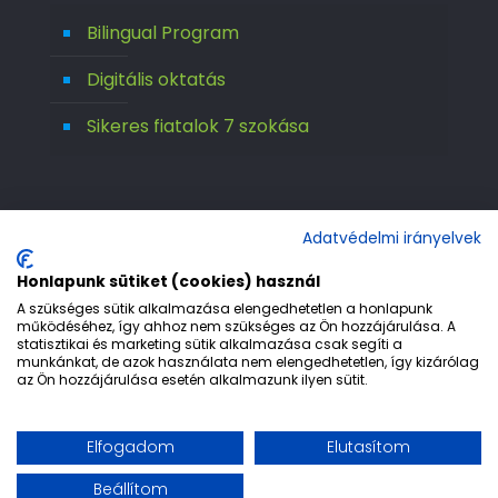
Bilingual Program
Digitális oktatás
Sikeres fiatalok 7 szokása
Adatvédelmi irányelvek
Honlapunk sütiket (cookies) használ
A szükséges sütik alkalmazása elengedhetetlen a honlapunk
működéséhez, így ahhoz nem szükséges az Ön hozzájárulása. A
statisztikai és marketing sütik alkalmazása csak segíti a
© 1992-2026 Európa 2000 Gimnázium. All
munkánkat, de azok használata nem elengedhetetlen, így kizárólag
az Ön hozzájárulása esetén alkalmazunk ilyen sütit.
Rights Reserved.
Etika
Adatvédelem
Jogi nyilatkozat
Elfogadom
Elutasítom
Impresszum
Beállítom