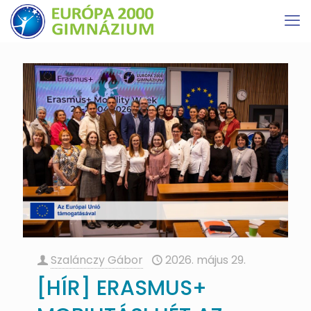
Szalánczy Gábor
2026. május 29.
[HÍR] ERASMUS+