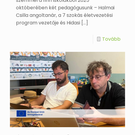
szemmel a finn iskolákból 2025
októberében két pedagógusunk – Halmai
Csilla angoltanár, a 7 szokás életvezetési
program vezetője és Hidasi
[…]
Tovább