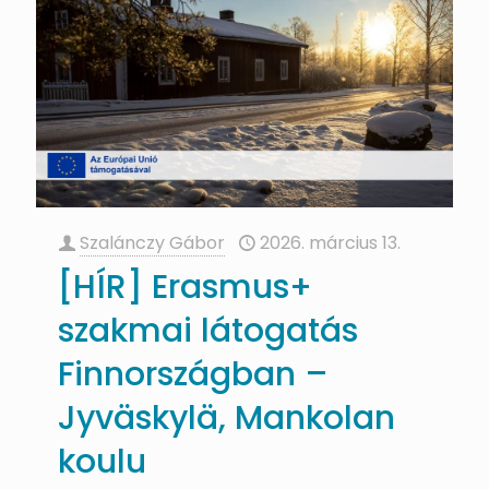
Szalánczy Gábor
2026. március 13.
[HÍR] Erasmus+
szakmai látogatás
Finnországban –
Jyväskylä, Mankolan
koulu