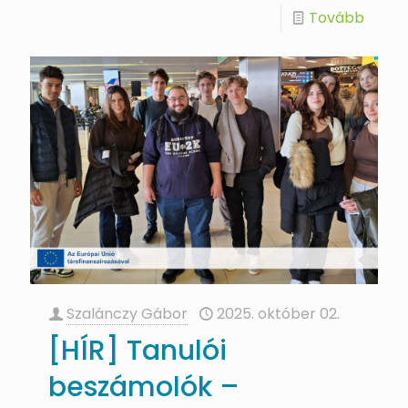
Tovább
Szalánczy Gábor
2025. október 02.
[HÍR] Tanulói
beszámolók –