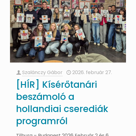
Szalánczy Gábor
2026. február 27.
[HÍR] Kísérőtanári
beszámoló a
hollandiai cserediák
programról
Tilburg – Budapest 2026 Február 2 és 6