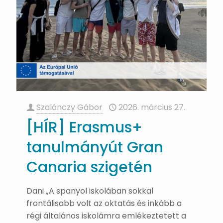
Szalánczy Gábor
2026. március 27.
[HÍR] Erasmus+
tanulmányút Gran
Canaria szigetén
Dani „A spanyol iskolában sokkal
frontálisabb volt az oktatás és inkább a
régi általános iskolámra emlékeztetett a