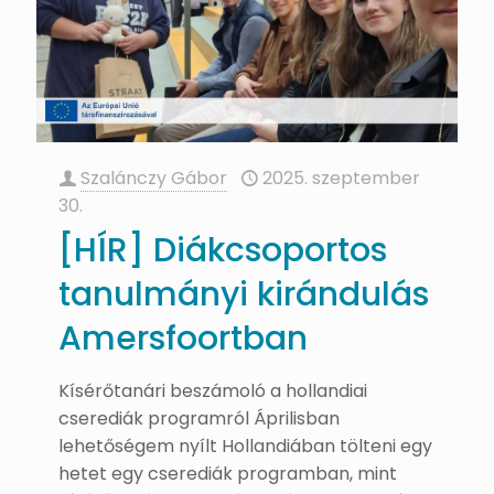
Szalánczy Gábor
2025. szeptember
30.
[HÍR] Diákcsoportos
tanulmányi kirándulás
Amersfoortban
Kísérőtanári beszámoló a hollandiai
cserediák programról Áprilisban
lehetőségem nyílt Hollandiában tölteni egy
hetet egy cserediák programban, mint