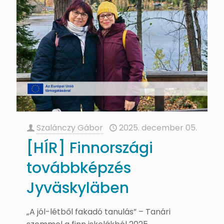
Szalánczy Gábor
2025. december 05.
[HÍR] Finnországi
továbbképzés
Jyväskyläben
„A jól-létből fakadó tanulás” – Tanári