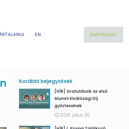
ÁRTALANUL
EN
KAPCSOLAT
an
Korábbi bejegyzések
[HÍR] Gratulálunk az első
Alumni Kiválósági Díj
győzteseinek
2026. július 30.
[HÍR] I. Alumni Találkozó