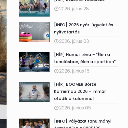
2026. július 28.
[INFO] 2026 nyári ügyelet és
nyitvatartás
2026. július 03.
[HÍR] Hamar Léna – “Élen a
tanulásban, élen a sportban”
2026. június 15.
[HÍR] BOOMER Börze
Karriernap 2026 – immár
ötödik alkalommal
2026. június 05.
[INFO] Pályázat tanulmányi