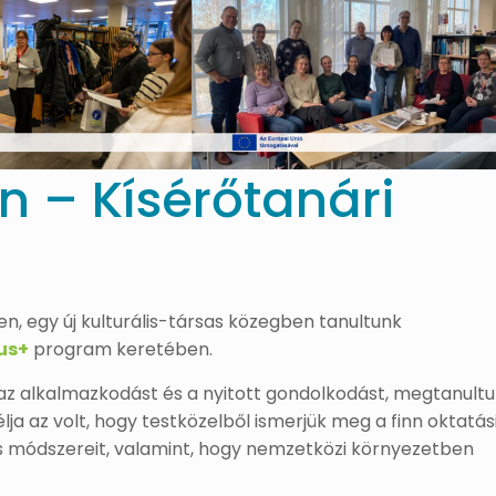
n – Kísérőtanári
en, egy új kulturális-társas közegben tanultunk
us+
program keretében.
k az alkalmazkodást és a nyitott gondolkodást, megtanult
lja az volt, hogy testközelből ismerjük meg a finn oktatás
s módszereit, valamint, hogy nemzetközi környezetben