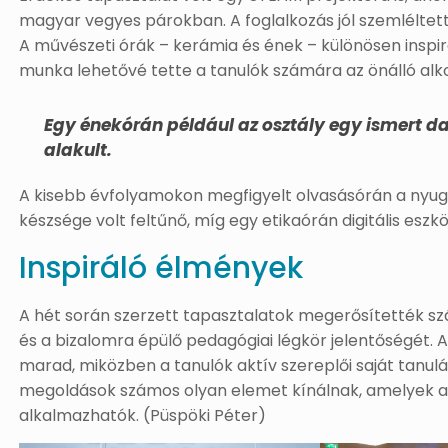
magyar vegyes párokban. A foglalkozás jól szemléltette
A művészeti órák – kerámia és ének – különösen inspir
munka lehetővé tette a tanulók számára az önálló alko
Egy énekórán például az osztály egy ismert da
alakult.
A kisebb évfolyamokon megfigyelt olvasásórán a nyugo
készsége volt feltűnő, míg egy etikaórán digitális eszk
Inspiráló élmények
A hét során szerzett tapasztalatok megerősítették s
és a bizalomra épülő pedagógiai légkör jelentőségét. 
marad, miközben a tanulók aktív szereplői saját tanul
megoldások számos olyan elemet kínálnak, amelyek a h
alkalmazhatók. (Püspöki Péter)