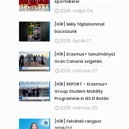
sportsikerei
2026. május 04.
[HÍR] Mély fájdalommal
búcsúzunk
2026. április 17.
[HÍR] Erasmus+ tanulmányút
Gran Canaria szigetén
2026. március 27.
[HÍR] REPORT – Erasmus+
Group Student Mobility
Programme in IES El Batán
2026. március 20.
[HÍR] Felvételi rangsor
2026/27