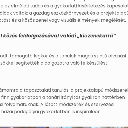
 az elméleti tudás és a gyakorlati kísérletezés kapcsola
álóak voltak: a gazdag eszközkörnyezet és a projektalap
tást és a közös zenei vagy vizuális élmények megélését.
l közös feldolgozásával valódi „kis zenekarrá”
dt, támogató légkör és a tanulók magas szintű olvasási
özökkel segítették a dolgozatra való felkészülést.
zámomra a tapasztalati tanulás, a projektalapú módszere
A finn gyakorlatban a tanári irányítás gyakran háttérben
ási folyamatuknak. A látott módszerek és szervezési
azai pedagógiai gyakorlatban is inspirálóan