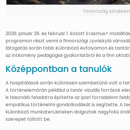
Finnország szívében
2026. január 26. és február 1. között Erasmus+ mobili
programon részt venni a finnországi Jyväskylä váro
látogatás során több különböző évfolyamon és tantá
az intézmény pedagógiai gyakorlatáról és a finn oktat
Középpontban a tanulók
A hospitálások során különösen szembetűnő volt a ta
A történelemórán például a tanár vizuális források e
is használó feladatra építette az ipari forradalom fel
empatikus történelmi gondolkodását is segítette. A t
különböző munkaterületeken dolgoztak nagyfokú önáll
szerepet töltött be.