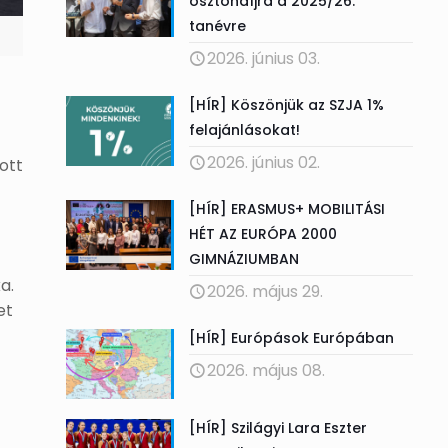
ösztöndíjra a 2025/26.
tanévre
2026. június 03.
[HÍR] Köszönjük az SZJA 1%
felajánlásokat!
2026. június 02.
ott
[HÍR] ERASMUS+ MOBILITÁSI
HÉT AZ EURÓPA 2000
GIMNÁZIUMBAN
a.
2026. május 29.
et
[HÍR] Európások Európában
2026. május 08.
[HÍR] Szilágyi Lara Eszter