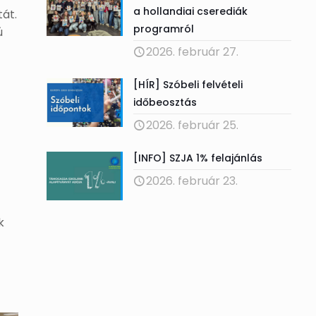
a hollandiai cserediák
tát.
programról
ú
2026. február 27.
[HÍR] Szóbeli felvételi
időbeosztás
2026. február 25.
[INFO] SZJA 1% felajánlás
2026. február 23.
k