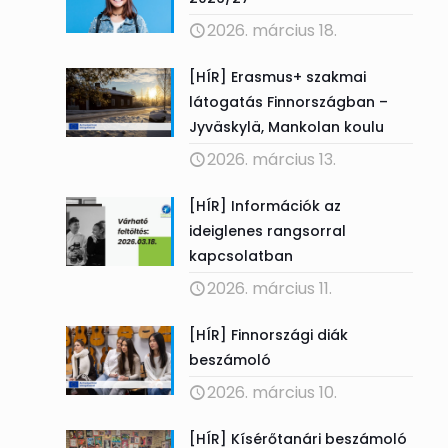
2026. március 18.
[HÍR] Erasmus+ szakmai
látogatás Finnországban –
Jyväskylä, Mankolan koulu
2026. március 13.
[HÍR] Információk az
ideiglenes rangsorral
kapcsolatban
2026. március 11.
[HÍR] Finnországi diák
beszámoló
2026. március 10.
[HÍR] Kísérőtanári beszámoló