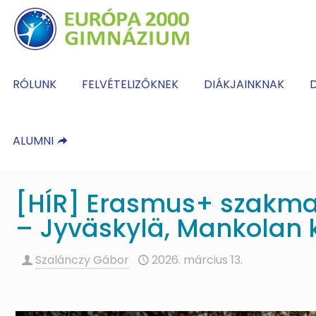
RÓLUNK
FELVÉTELIZŐKNEK
DIÁKJAINKNAK
D
ALUMNI
[HÍR] Erasmus+ szakma
– Jyväskylä, Mankolan 
Szalánczy Gábor
2026. március 13.