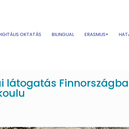
IGITÁLIS OKTATÁS
BILINGUAL
ERASMUS+
HAT
i látogatás Finnországb
koulu