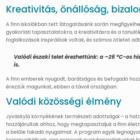
Kreativitás, önállóság, bizal
A finn iskolákban tett látogatásaink során megfigyelhe
gyakorlati tapasztalatokra, a kreativitásra és a tanuló
foglalkozások inspirálóak voltak, és számos ötletet a
Valódi északi telet érezhettünk: a –26 °C-os
is.
A finn emberek nyugodt, barátságos és befogadó hozz
érezzük magunkat, ebben a távoli országban.
Valódi közösségi élmény
Jyväskylä környékének természeti adottságai – a hata
hozzájárultak ahhoz, hogy megtapasztaljuk a finn éle
a belőle fakadó nyugalmat. A program egyik legnagyob
kommunikáltunk, ami nemcsak nyelvhasználatunkat fejl