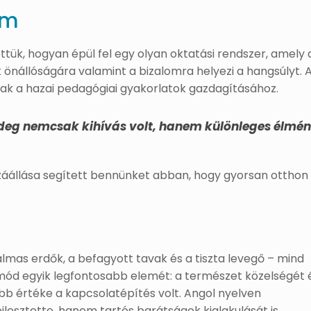
om
ttük, hogyan épül fel egy olyan oktatási rendszer, amely 
k önállóságára valamint a bizalomra helyezi a hangsúlyt. 
dtak a hazai pedagógiai gyakorlatok gazdagításához.
 hideg nemcsak kihívás volt, hanem különleges élmé
áállása segített bennünket abban, hogy gyorsan otthon
lmas erdők, a befagyott tavak és a tiszta levegő – mind
tmód egyik legfontosabb elemét: a természet közelségét 
b értéke a kapcsolatépítés volt. Angol nyelven
esztette, hanem tartós barátságok kialakulását is