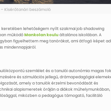
 – Kísérőtanári beszámoló
tás keretében lehetőségem nyílt szakmai job shadowing
sában működő
Mankolan koulu
általános iskolában. A
rgyban figyelhettem meg tanórákat, ami átfogó képet ad
ás mindennapjairól.
nulóközpontú szemlélet és a tanulói autonómia magas fok
lemzésére és szimulációs jellegű, drámapedagógiai elemek
dolgozását, amely a tanulók érzelmi bevonódását és
echnikai alapismeretek óráján a diákok műhelymunkában,
ósággal, miközben a pedagógus támogató, facilitáló