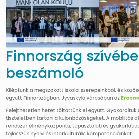
Finnország szívébe
beszámoló
Kiléptünk a megszokott iskolai szerepeinkből, és közös
együtt Finnországban, Jyväskylä városában az
Erasm
Felejthetetlen hetet töltöttünk el együtt. Gyakoroltu
tiszteletben tartani a különbözőségeket. A mobilitás cé
rendszer élményközpontú, tapasztalati és gyakorlatia
fejlesszük nyelvi és interkulturális kompetenciáinkat.