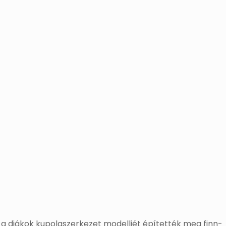
l a diákok kupolaszerkezet modelljét építették meg finn-