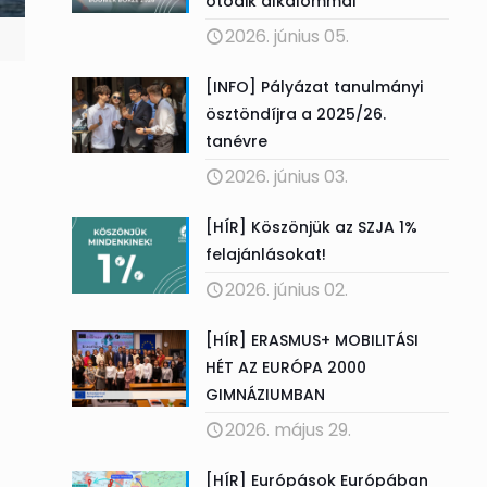
ötödik alkalommal
2026. június 05.
[INFO] Pályázat tanulmányi
ösztöndíjra a 2025/26.
tanévre
2026. június 03.
[HÍR] Köszönjük az SZJA 1%
felajánlásokat!
2026. június 02.
[HÍR] ERASMUS+ MOBILITÁSI
HÉT AZ EURÓPA 2000
GIMNÁZIUMBAN
2026. május 29.
[HÍR] Európások Európában