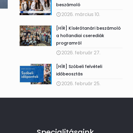
beszámoló
2026. március 10.
[HÍR] Kísérőtanári beszámoló
a hollandiai cserediák
programról
2026. február 27.
[HÍR] Szóbeli felvételi
időbeosztás
2026. február 25.
Specialitásaink