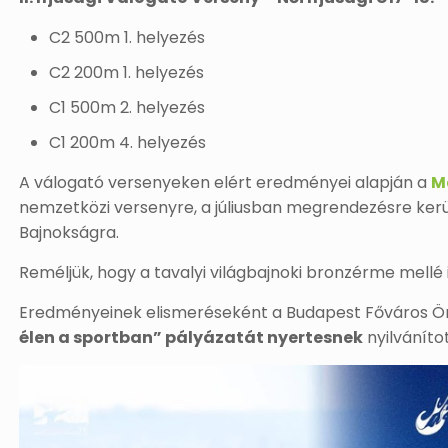
C2 500m 1. helyezés
C2 200m 1. helyezés
C1 500m 2. helyezés
C1 200m 4. helyezés
A válogató versenyeken elért eredményei alapján a
M
nemzetközi versenyre, a júliusban megrendezésre kerü
Bajnokságra.
Reméljük, hogy a tavalyi világbajnoki bronzérme mellé i
Eredményeinek elismeréseként a Budapest Főváros Ö
élen a sportban” pályázatát nyertesnek
nyilváníto