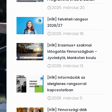
2026. március 20.
[HÍR] Felvételi rangsor
2026/27
2026. március 18.
[HÍR] Erasmus+ szakmai
látogatás Finnországban –
Jyväskylä, Mankolan koulu
2026. március 13.
[HÍR] Információk az
ideiglenes rangsorral
kapcsolatban
2026. március 11.
[HÍR] Finnországi diák