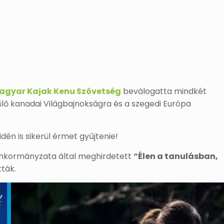
agyar Kajak Kenu Szövetség
beválogatta mindkét
lő kanadai Világbajnokságra és a szegedi Európa
dén is sikerül érmet gyűjtenie!
nkormányzata által meghirdetett
“Élen a tanulásban,
tták.