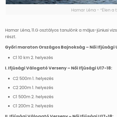
Hamar Léna - “Élen a 
Hamar Léna, 11.G osztályos tanulónk a május-júniusi v
részt.
Győri maraton Országos Bajnokság – Női Ifjúsági U
C1 10 km 2. helyezés
I. Ifjúsági Válogató Verseny – Női Ifjúsági U17-18:
C2 500m 1. helyezés
C2 200m 1. helyezés
C1 500m 2. helyezés
C1 200m 2. helyezés
II. Ifjúsági Válogató Verseny – Női Ifjúsági U17-18: