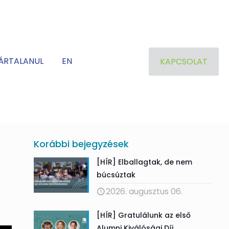
ÁRTALANUL
EN
KAPCSOLAT
Korábbi bejegyzések
[HÍR] Elballagtak, de nem
búcsúztak
2026. augusztus 06.
[HÍR] Gratulálunk az első
Alumni Kiválósági Díj