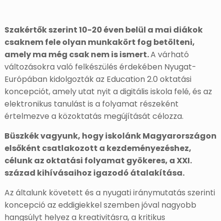
Szakértők szerint 10-20 éven belül a mai diákok
csaknem fele olyan munkakört fog betölteni,
amely ma még csak nem is ismert.
A várható
változásokra való felkészülés érdekében Nyugat-
Európában kidolgozták az Education 2.0 oktatási
koncepciót, amely utat nyit a digitális iskola felé, és az
elektronikus tanulást is a folyamat részeként
értelmezve a közoktatás megújítását célozza.
Büszkék vagyunk, hogy iskolánk Magyarországon
elsőként csatlakozott a kezdeményezéshez,
célunk az oktatási folyamat gyökeres, a XXI.
század kihívásaihoz igazodó átalakítása.
Az általunk követett és a nyugati iránymutatás szerinti
koncepció az eddigiekkel szemben jóval nagyobb
hangsúlyt helyez a kreativitásra, a kritikus