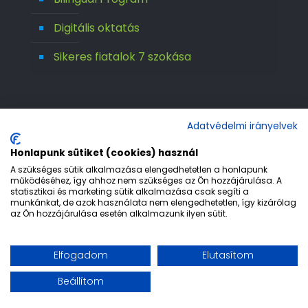
Digitális oktatás
Sikeres fiatalok 7 szokása
Adatvédelmi irányelvek
Honlapunk sütiket (cookies) használ
A szükséges sütik alkalmazása elengedhetetlen a honlapunk
működéséhez, így ahhoz nem szükséges az Ön hozzájárulása. A
statisztikai és marketing sütik alkalmazása csak segíti a
© 1992-2026 Európa 2000 Gimnázium. All
munkánkat, de azok használata nem elengedhetetlen, így kizárólag
az Ön hozzájárulása esetén alkalmazunk ilyen sütit.
Rights Reserved.
Etika
Adatvédelem
Jogi nyilatkozat
Elfogadom
Elutasítom
Impresszum
Beállítom