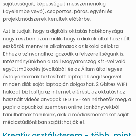
sajátosságait, képességeit messzemenőkig
figyelembe vevő), csoportos, páros, egyéni és
projektmódszerek kerültek előtérbe.
Azt is tudjuk, hogy a digitális oktatás hatékonysága
nagy részben azon múlik, hogy a diákok által használt
eszközök mennyire alkalmasak az iskolai célokra.
Ehhez a színvonalhoz igazodik a felszereltségünk is.
Intézményünkben a Dell Magyarország Kft-vel való
együttműködés jóvoltából, és az Állam által egyes
évfolyamoknak biztosított laptopok segítségével
minden diák saját laptopján dolgozhat, 2 Gbites WIFI
hálózat biztosítja az internet elérést, az oktatáshoz
használt videós anyagok LED TV-ken nézhetők meg, a
papír alapúakkal szemben online tankönyvekből
tanulhatnak tanulóink, akik a médiaismereteket saját
médiastúdiónkban sajátíthatják el.
Kreatív osztályterem - több, mint