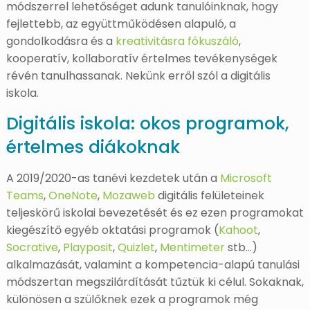
módszerrel lehetőséget adunk tanulóinknak, hogy
fejlettebb, az együttműködésen alapuló, a
gondolkodásra és a
kreativitásra fókuszáló
,
kooperatív, kollaboratív értelmes tevékenységek
révén tanulhassanak. Nekünk erről szól a digitális
iskola.
Digitális iskola: okos programok,
értelmes diákoknak
A 2019/2020-as tanévi kezdetek után a
Microsoft
Teams
,
OneNote
,
Mozaweb
digitális felületeinek
teljeskörű iskolai bevezetését és ez ezen programokat
kiegészítő egyéb oktatási programok (
Kahoot
,
Socrative
,
Playposit
,
Quizlet
,
Mentimeter
stb…)
alkalmazását, valamint a kompetencia-alapú tanulási
módszertan megszilárdítását tűztük ki célul. Sokaknak,
különösen a szülőknek ezek a programok még