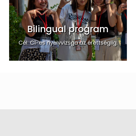
Bilingual program
Cél: C1-es nyelvvizsga az érettségiig.