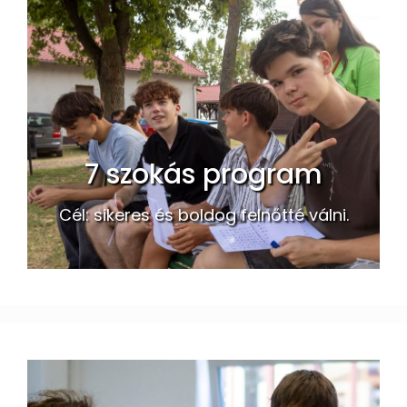
7 szokás program
Cél: sikeres és boldog felnőtté válni.