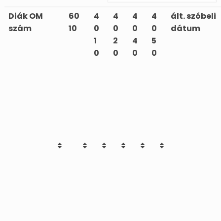
Diák OM
60
4
4
4
4
ált. szóbeli
szám
10
0
0
0
0
dátum
1
2
4
5
0
0
0
0