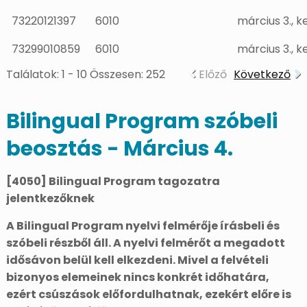
73220121397
6010
március 3., k
73299010859
6010
március 3., k
Találatok: 1 - 10 Összesen: 252
Előző
Következő
Bilingual Program szóbeli
beosztás - Március 4.
[4050] Bilingual Program tagozatra
jelentkezőknek
A Bilingual Program nyelvi felmérője írásbeli és
szóbeli részből áll. A nyelvi felmérőt a megadott
idősávon belül kell elkezdeni. Mivel a felvételi
bizonyos elemeinek nincs konkrét időhatára,
ezért csúszások előfordulhatnak, ezekért előre is