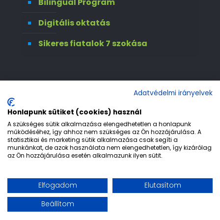
Bilingual Program
Digitális oktatás
Sikeres fiatalok 7 szokása
Adatvédelmi irányelvek
Honlapunk sütiket (cookies) használ
A szükséges sütik alkalmazása elengedhetetlen a honlapunk
működéséhez, így ahhoz nem szükséges az Ön hozzájárulása. A
statisztikai és marketing sütik alkalmazása csak segíti a
© 1992-2026 Európa 2000 Gimnázium. All
munkánkat, de azok használata nem elengedhetetlen, így kizárólag
az Ön hozzájárulása esetén alkalmazunk ilyen sütit.
Rights Reserved.
Etika
Adatvédelem
Jogi nyilatkozat
Elfogadom
Elutasítom
Impresszum
Beállítom