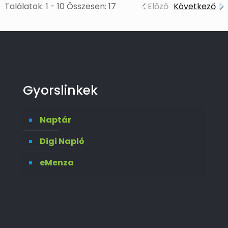
Találatok: 1 - 10 Összesen: 17
Előző
Következő
Gyorslinkek
Naptár
Digi Napló
eMenza