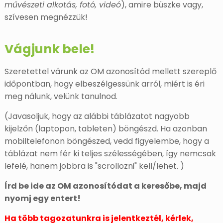
művészeti alkotás, fotó, videó
), amire büszke vagy,
szívesen megnézzük!
Vágjunk bele!
Szeretettel várunk az OM azonosítód mellett szereplő
időpontban, hogy elbeszélgessünk arról, miért is éri
meg nálunk, velünk tanulnod.
(Javasoljuk, hogy az alábbi táblázatot nagyobb
kijelzőn (laptopon, tableten) böngészd. Ha azonban
mobiltelefonon böngészed, vedd figyelembe, hogy a
táblázat nem fér ki teljes szélességében, így nemcsak
lefelé, hanem jobbra is "scrollozni" kell/lehet. )
Írd be ide az OM azonosítódat a keresőbe, majd
nyomj egy entert!
Ha több tagozatunkra is jelentkeztél, kérlek,