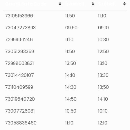
Candidate Code
Írásbeli
Szóbeli
73105153366
11:50
11:10
73047273893
09:50
09:10
72999151246
11:10
10:30
73051283359
11:50
12:50
72998603831
13:50
13:10
73014420107
14:10
13:30
73110409599
14:30
13:50
73019640720
14:50
14:10
73007726081
10:50
10:10
73058836460
11:10
12:10