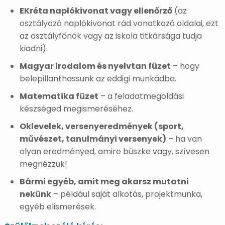
EKréta naplókivonat vagy ellenőrző
(az
osztályozó naplókivonat rád vonatkozó oldalai, ezt
az osztályfőnök vagy az iskola titkársága tudja
kiadni).
Magyar irodalom és nyelvtan füzet
– hogy
belepillanthassunk az eddigi munkádba.
Matematika füzet
– a feladatmegoldási
készséged megismeréséhez.
Oklevelek, versenyeredmények (sport,
művészet, tanulmányi versenyek)
– ha van
olyan eredményed, amire büszke vagy, szívesen
megnézzük!
Bármi egyéb, amit meg akarsz mutatni
nekünk
– például saját alkotás, projektmunka,
egyéb elismerések.