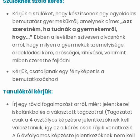
Szülőknek szóló kérés:
Kérjük a szülőket, hogy készítsenek egy egyoldalas
bemutatást gyermekükről, amelynek címe:
„Azt
szeretném, ha tudnák a gyermekemről,
hogy…”
Ebben a levélben szívesen olvasnánk
arról, hogy milyen a gyermekük személyisége,
érdeklődési köre, erősségei, kihívásai, valamint
miben szeretne fejlődni.
Kérjük, csatoljanak egy fényképet is a
bemutatkozáshoz!
Tanulóktól kérjük:
Írj egy rövid fogalmazást arról, miért jelentkezel
iskolánkba és a választott tagozatra! (Tagozatot
csak a 4 osztályos képzésre jelentkezőknek kell
választaniuk, így ez a kérés csak rájuk vonatkozik.
A 6 évfolyamos képzésre jelentkezőknek nem kell