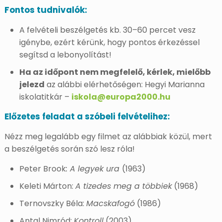
Fontos tudnivalók:
A felvételi beszélgetés kb. 30–60 percet vesz
igénybe, ezért kérünk, hogy pontos érkezéssel
segítsd a lebonyolítást!
Ha az időpont nem megfelelő, kérlek, mielőbb
jelezd
az alábbi elérhetőségen: Hegyi Marianna
iskolatitkár –
iskola@europa2000.hu
Előzetes feladat a szóbeli felvételihez:
Nézz meg legalább egy filmet az alábbiak közül, mert
a beszélgetés során szó lesz róla!
Peter Brook
: A legyek ura
(1963)
Keleti Márton:
A tizedes meg a többiek
(1968)
Ternovszky Béla:
Macskafogó
(1986)
Antal Nimród:
Kontroll
(2003)