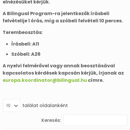
elnézésüket kérjük.
A Bilingual Program-ra jelentkezők írásbeli
felvételije 1 órás, míg a szóbeli felvételi 10 perces.
Terembeosztás:
Írásbeli: A11
Szóbeli: A26
A nyelvi felmérővel vagy annak beosztásával
kapcsolatos kérdések kapcsán kérjük, írjanak az
europa.koordinator@bilingual.hu
címre.
találat oldalanként
Keresés: