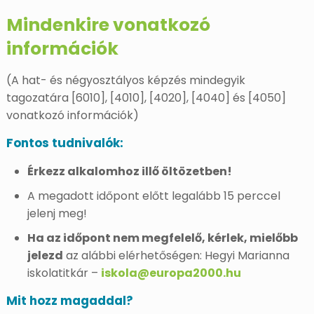
Mindenkire vonatkozó
információk
(A hat- és négyosztályos képzés mindegyik
tagozatára [6010], [4010], [4020], [4040] és [4050]
vonatkozó információk)
Fontos tudnivalók:
Érkezz alkalomhoz illő öltözetben!
A megadott időpont előtt legalább 15 perccel
jelenj meg!
Ha az időpont nem megfelelő, kérlek, mielőbb
jelezd
az alábbi elérhetőségen: Hegyi Marianna
iskolatitkár –
iskola@europa2000.hu
Mit hozz magaddal?