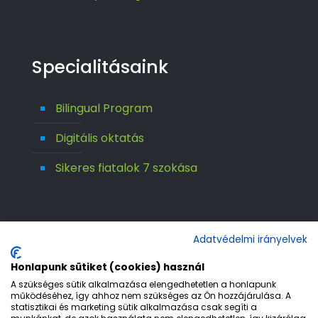
Specialitásaink
Bilingual Program
Digitális oktatás
Sikeres fiatalok 7 szokása
Adatvédelmi irányelvek
Honlapunk sütiket (cookies) használ
A szükséges sütik alkalmazása elengedhetetlen a honlapunk
működéséhez, így ahhoz nem szükséges az Ön hozzájárulása. A
statisztikai és marketing sütik alkalmazása csak segíti a