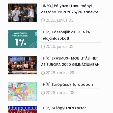
[INFO] Pályázat tanulmányi
ösztöndíjra a 2025/26. tanévre
2026. június 03.
[HÍR] Köszönjük az SZJA 1%
felajánlásokat!
2026. június 02.
[HÍR] ERASMUS+ MOBILITÁSI HÉT
AZ EURÓPA 2000 GIMNÁZIUMBAN
2026. május 29.
[HÍR] Európások Európában
2026. május 08.
[HÍR] Szilágyi Lara Eszter