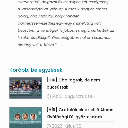
szervezetnél dolgozni és ez milyen képességeket,
tulajdonságokat igényel. A másik nagyon fontos
dolog, hogy azáltal, hogy minden
partnerszervezethez egy-egy műhelytag volt
beosztva, a vendégek is jobban megismerhették az
iskolát és diákjait. Összeségében nekem kellemes
élmény volt a börze.”
Korábbi bejegyzések
[HÍR] Elballagtak, de nem
búcsúztak
2026. augusztus 06.
[HÍR] Gratulálunk az első Alumni
Kiválósági Díj győzteseinek
2026. július 30.