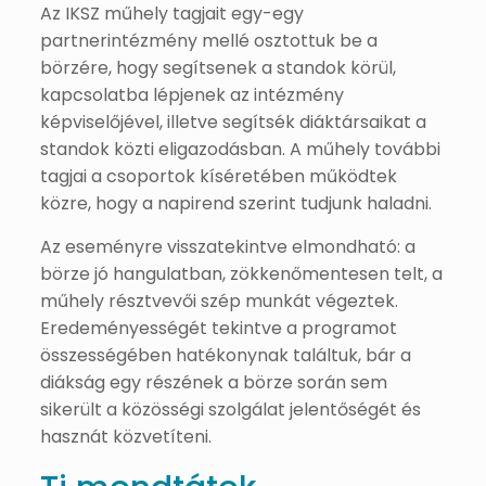
Az IKSZ műhely tagjait egy-egy
partnerintézmény mellé osztottuk be a
börzére, hogy segítsenek a standok körül,
kapcsolatba lépjenek az intézmény
képviselőjével, illetve segítsék diáktársaikat a
standok közti eligazodásban. A műhely további
tagjai a csoportok kíséretében működtek
közre, hogy a napirend szerint tudjunk haladni.
Az eseményre visszatekintve elmondható: a
börze jó hangulatban, zökkenőmentesen telt, a
műhely résztvevői szép munkát végeztek.
Eredeményességét tekintve a programot
összességében hatékonynak találtuk, bár a
diákság egy részének a börze során sem
sikerült a közösségi szolgálat jelentőségét és
hasznát közvetíteni.