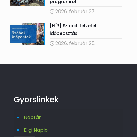
programról
2026. február 27.
[HÍR] Szóbeli felvételi
időbeosztás
2026. február 25.
Gyorslinkek
Naptár
Digi Napló