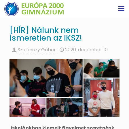
[HÍR] Nálunk nem
ismeretlen az IKSZ!
Szalánczy Gábor
2020. december 10.
Iskolánkban kiemelt figyelmet szeretnénk