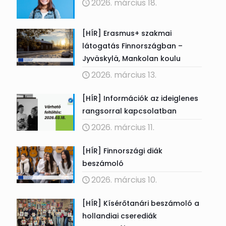
2026. március 18.
[HÍR] Erasmus+ szakmai
látogatás Finnországban –
Jyväskylä, Mankolan koulu
2026. március 13.
[HÍR] Információk az ideiglenes
rangsorral kapcsolatban
2026. március 11.
[HÍR] Finnországi diák
beszámoló
2026. március 10.
[HÍR] Kísérőtanári beszámoló a
hollandiai cserediák