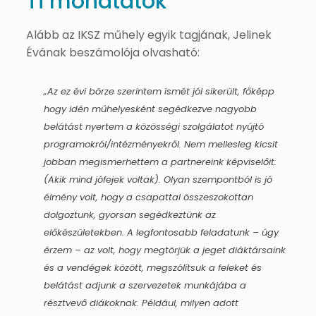
Ti mondtátok
Alább az IKSZ műhely egyik tagjának, Jelinek
Évának beszámolója olvasható:
„Az ez évi börze szerintem ismét jól sikerült, főképp
hogy idén műhelyesként segédkezve nagyobb
belátást nyertem a közösségi szolgálatot nyújtó
programokról/intézményekről. Nem mellesleg kicsit
jobban megismerhettem a partnereink képviselőit.
(Akik mind jófejek voltak). Olyan szempontból is jó
élmény volt, hogy a csapattal összeszokottan
dolgoztunk, gyorsan segédkeztünk az
előkészületekben. A legfontosabb feladatunk – úgy
érzem – az volt, hogy megtörjük a jeget diáktársaink
és a vendégek között, megszólítsuk a feleket és
belátást adjunk a szervezetek munkájába a
résztvevő diákoknak. Például, milyen adott