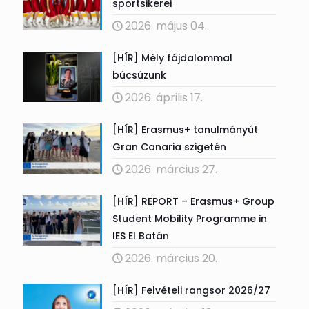
sportsikerei
2026. május 04.
[HÍR] Mély fájdalommal
búcsúzunk
2026. április 17.
[HÍR] Erasmus+ tanulmányút
Gran Canaria szigetén
2026. március 27.
[HÍR] REPORT – Erasmus+ Group
Student Mobility Programme in
IES El Batán
2026. március 20.
[HÍR] Felvételi rangsor 2026/27