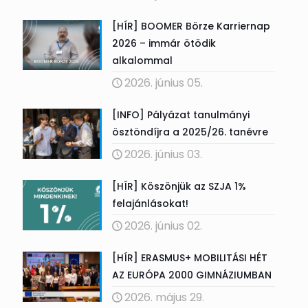
[HÍR] BOOMER Börze Karriernap
2026 – immár ötödik
alkalommal
2026. június 05.
[INFO] Pályázat tanulmányi
ösztöndíjra a 2025/26. tanévre
2026. június 03.
[HÍR] Köszönjük az SZJA 1%
felajánlásokat!
2026. június 02.
[HÍR] ERASMUS+ MOBILITÁSI HÉT
AZ EURÓPA 2000 GIMNÁZIUMBAN
2026. május 29.