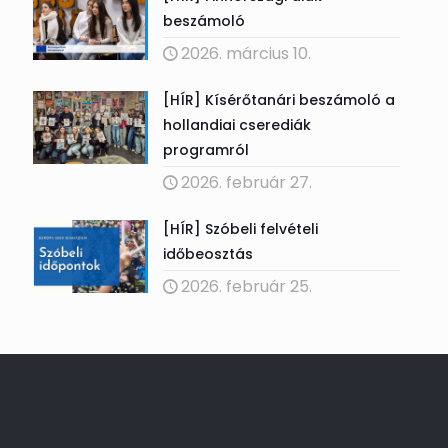
beszámoló
2026. március 10.
[HÍR] Kísérőtanári beszámoló a
hollandiai cserediák
programról
2026. február 27.
[HÍR] Szóbeli felvételi
időbeosztás
2026. február 25.