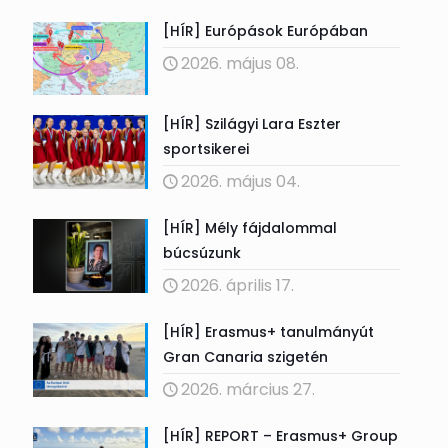
[HÍR] Európások Európában
2026. május 08.
[HÍR] Szilágyi Lara Eszter
sportsikerei
2026. május 04.
[HÍR] Mély fájdalommal
búcsúzunk
2026. április 17.
[HÍR] Erasmus+ tanulmányút
Gran Canaria szigetén
2026. március 27.
[HÍR] REPORT – Erasmus+ Group