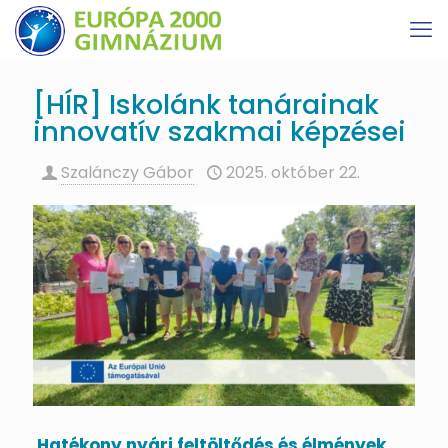
[HÍR] Iskolánk tanárainak
innovatív szakmai képzései
Szalánczy Gábor
2025. október 22.
Hatékony nyári feltöltődés és élmények