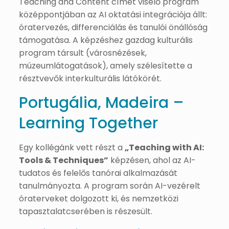
Teaching and Content címet viselő program
középpontjában az AI oktatási integrációja állt:
óratervezés, differenciálás és tanulói önállóság
támogatása. A képzéshez gazdag kulturális
program társult (városnézések,
múzeumlátogatások), amely szélesítette a
résztvevők interkulturális látókörét.
Portugália, Madeira –
Learning Together
Egy kollégánk vett részt a
„Teaching with AI:
Tools & Techniques”
képzésen, ahol az AI-
tudatos és felelős tanórai alkalmazását
tanulmányozta. A program során AI-vezérelt
óraterveket dolgozott ki, és nemzetközi
tapasztalatcserében is részesült.