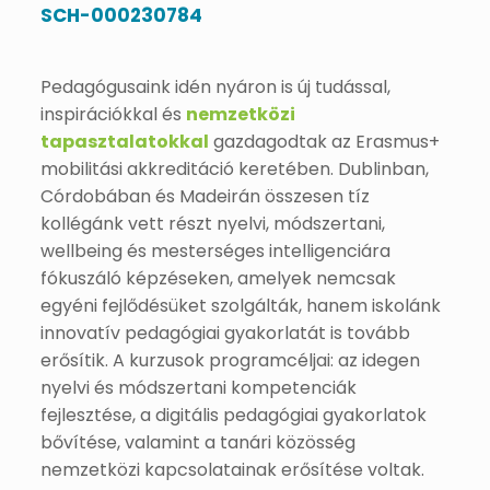
SCH-000230784
Pedagógusaink idén nyáron is új tudással,
inspirációkkal és
nemzetközi
tapasztalatokkal
gazdagodtak az Erasmus+
mobilitási akkreditáció keretében. Dublinban,
Córdobában és Madeirán összesen tíz
kollégánk vett részt nyelvi, módszertani,
wellbeing és mesterséges intelligenciára
fókuszáló képzéseken, amelyek nemcsak
egyéni fejlődésüket szolgálták, hanem iskolánk
innovatív pedagógiai gyakorlatát is tovább
erősítik. A kurzusok programcéljai: az idegen
nyelvi és módszertani kompetenciák
fejlesztése, a digitális pedagógiai gyakorlatok
bővítése, valamint a tanári közösség
nemzetközi kapcsolatainak erősítése voltak.