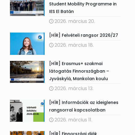
Student Mobility Programme in
IES El Batán
2026. március 20.
[HÍR] Felvételi rangsor 2026/27
2026. március 18.
[HÍR] Erasmus+ szakmai
látogatás Finnországban –
Jyväskylä, Mankolan koulu
2026. március 13.
[HÍR] Információk az ideiglenes
rangsorral kapcsolatban
2026. március 11.
[HÍR] Finnországi diák