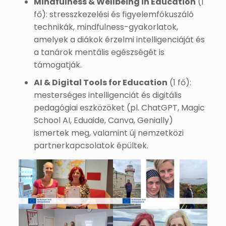
Mindfulness & Wellbeing in Education
(1
fő): stresszkezelési és figyelemfókuszáló
technikák, mindfulness-gyakorlatok,
amelyek a diákok érzelmi intelligenciáját és
a tanárok mentális egészségét is
támogatják.
AI & Digital Tools for Education
(1 fő):
mesterséges intelligenciát és digitális
pedagógiai eszközöket (pl. ChatGPT, Magic
School AI, Eduaide, Canva, Genially)
ismertek meg, valamint új nemzetközi
partnerkapcsolatok épültek.