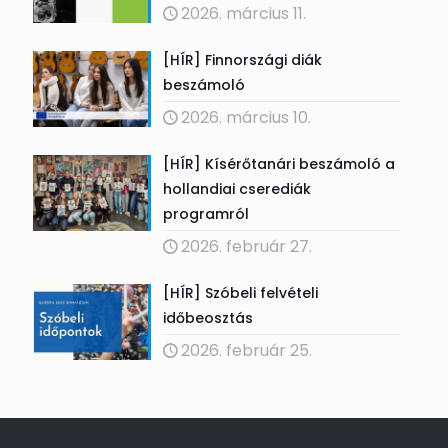
2026. március 11.
[HÍR] Finnországi diák
beszámoló
2026. március 10.
[HÍR] Kísérőtanári beszámoló a
hollandiai cserediák
programról
2026. február 27.
[HÍR] Szóbeli felvételi
időbeosztás
2026. február 25.