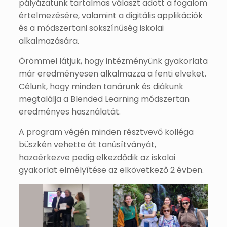
pályázatunk tartalmas választ adott a fogalom
értelmezésére, valamint a digitális applikációk
és a módszertani sokszínűség iskolai
alkalmazására.
Örömmel látjuk, hogy intézményünk gyakorlata
már eredményesen alkalmazza a fenti elveket.
Célunk, hogy minden tanárunk és diákunk
megtalálja a Blended Learning módszertan
eredményes használatát.
A program végén minden résztvevő kolléga
büszkén vehette át tanúsítványát,
hazaérkezve pedig elkezdődik az iskolai
gyakorlat elmélyítése az elkövetkező 2 évben.