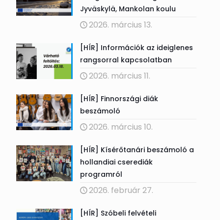
Jyväskylä, Mankolan koulu
2026. március 13.
[HÍR] Információk az ideiglenes
rangsorral kapcsolatban
2026. március 11.
[HÍR] Finnországi diák
beszámoló
2026. március 10.
[HÍR] Kísérőtanári beszámoló a
hollandiai cserediák
programról
2026. február 27.
[HÍR] Szóbeli felvételi