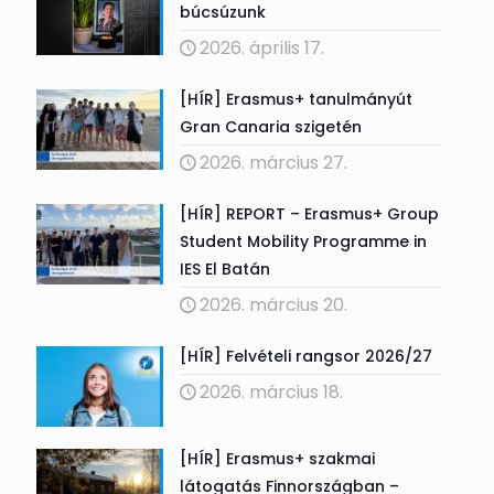
búcsúzunk
2026. április 17.
[HÍR] Erasmus+ tanulmányút
Gran Canaria szigetén
2026. március 27.
[HÍR] REPORT – Erasmus+ Group
Student Mobility Programme in
IES El Batán
2026. március 20.
[HÍR] Felvételi rangsor 2026/27
2026. március 18.
[HÍR] Erasmus+ szakmai
látogatás Finnországban –