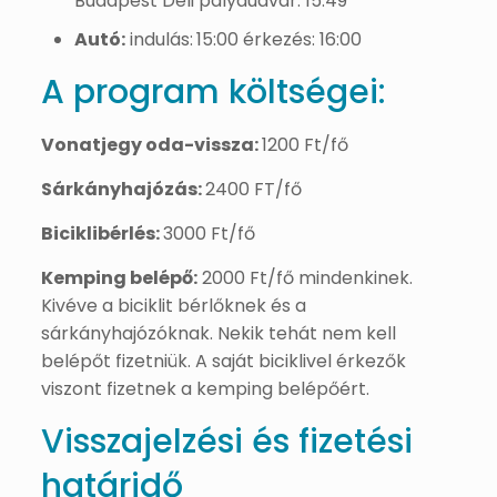
Budapest Déli pályaudvar: 15:49
Autó:
indulás:
15:00 érkezés: 16:00
A program költségei:
Vonatjegy oda-vissza:
1200 Ft/fő
Sárkányhajózás:
2400 FT/fő
Biciklibérlés:
3000 Ft/fő
Kemping belépő:
2000 Ft/fő mindenkinek.
Kivéve a biciklit bérlőknek és a
sárkányhajózóknak. Nekik tehát nem kell
belépőt fizetniük. A saját biciklivel érkezők
viszont fizetnek a kemping belépőért.
Visszajelzési és fizetési
határidő