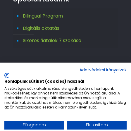
Bilingual Program
Digitális oktatás
Sikeres fiatalok 7 szokása
Adatvédelmi irányelvek
Honlapunk sütiket (cookies) használ
A szükséges sütik alkalmazása elengedhetetlen a honlapunk
működéséhez, így ahhoz nem szükséges az Ön hozzájárulása. A
statisztikai és marketing sütik alkalmazása csak segíti a
© 1992-2026 Európa 2000 Gimnázium. All
munkánkat, de azok használata nem elengedhetetlen, így kizárólag
az Ön hozzájárulása esetén alkalmazunk ilyen sütit.
Rights Reserved.
Etika
Adatvédelem
Jogi nyilatkozat
Elfogadom
Elutasítom
Impresszum