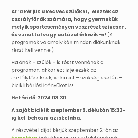
Arra kérjük a kedves szülőket, jelezzék az
osztályfőnök számára, hogy gyermekük
melyik sporteseményen vesz részt szívesen,
és vonattal vagy autóval érkezik-e!
(A
programok valamelyikén minden diákunknak
részt kell vennie.)
Ha önök – szülők – is részt vennének a
programon, akkor ezt is jelezzék az
osztályfőnöknek, valamint – szükség esetén –
bicikli bérlési igényüket is!
Határidő: 2024.08.30.
A saját biciklit szeptember 5. délután 15:30-
ig kell behozni az iskolába
.
A részvételi díjat kérjük szeptember 2-án az
évnyitóra
beküldeni, és az osztályfőnöknek