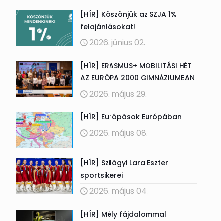
[HÍR] Köszönjük az SZJA 1%
felajánlásokat!
2026. június 02.
[HÍR] ERASMUS+ MOBILITÁSI HÉT
AZ EURÓPA 2000 GIMNÁZIUMBAN
2026. május 29.
[HÍR] Európások Európában
2026. május 08.
[HÍR] Szilágyi Lara Eszter
sportsikerei
2026. május 04.
[HÍR] Mély fájdalommal