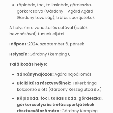
röplabda, foci, tollaslabda, gördeszka,
görkorcsolya (Gárdony – Agárd Agárd -
Gárdony távolság), tréfás sportjátékok
A helyszínre vonattal és autóval (szülők
bevonásával) tudunk eljutni.
Időpont:
2024. szeptember 6. péntek
Helyszín:
Gárdony (kemping),
Találkozás helye:
Sárkányhajózók:
Agárd hajóállomás
Biciklitúra résztvevőinek:
Tekerbringa
kölcsönző előtt (Gárdony Keszeg utca 85.)
Röplabda, foci, tollaslabda, gördeszka,
görkorcsolya és tréfás sportjátékok
résztvevői számára:
Gárdony Kemping