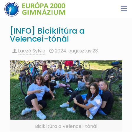
[INFO] Biciklitúra a
Velencei-tónál
Laczó Sylvia
2024. augusztus 23.
Biciklitúra a Velencei-tónál