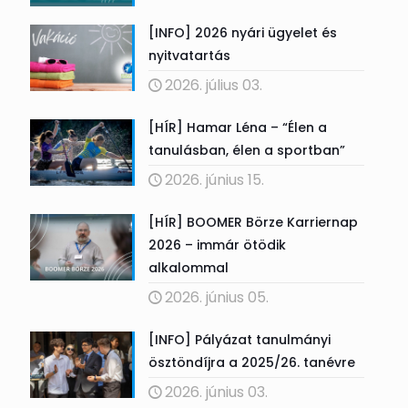
[INFO] 2026 nyári ügyelet és
nyitvatartás
2026. július 03.
[HÍR] Hamar Léna – “Élen a
tanulásban, élen a sportban”
2026. június 15.
[HÍR] BOOMER Börze Karriernap
2026 – immár ötödik
alkalommal
2026. június 05.
[INFO] Pályázat tanulmányi
ösztöndíjra a 2025/26. tanévre
2026. június 03.