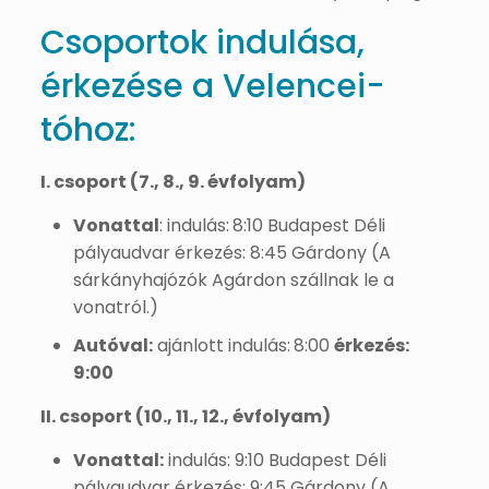
Csoportok indulása,
érkezése a Velencei-
tóhoz:
I. csoport (7., 8., 9. évfolyam)
Vonattal
: indulás:
8:10 Budapest Déli
pályaudvar érkezés: 8:45 Gárdony (A
sárkányhajózók Agárdon szállnak le a
vonatról.)
Autóval:
ajánlott indulás:
8:00
érkezés:
9:00
II. csoport (10., 11., 12., évfolyam)
Vonattal:
indulás: 9:10 Budapest Déli
pályaudvar érkezés: 9:45 Gárdony (A