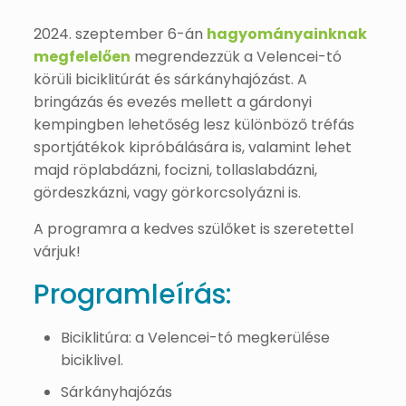
2024. szeptember 6-án
hagyományainknak
megfelelően
megrendezzük a Velencei-tó
körüli biciklitúrát és sárkányhajózást. A
bringázás és evezés mellett a gárdonyi
kempingben lehetőség lesz különböző tréfás
sportjátékok kipróbálására is, valamint lehet
majd röplabdázni, focizni, tollaslabdázni,
gördeszkázni, vagy görkorcsolyázni is.
A programra a kedves szülőket is szeretettel
várjuk!
Programleírás:
Biciklitúra: a Velencei-tó megkerülése
biciklivel.
Sárkányhajózás