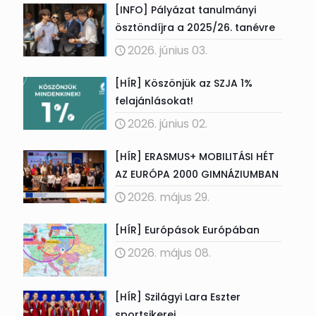
[INFO] Pályázat tanulmányi
ösztöndíjra a 2025/26. tanévre
2026. június 03.
[HÍR] Köszönjük az SZJA 1%
felajánlásokat!
2026. június 02.
[HÍR] ERASMUS+ MOBILITÁSI HÉT
AZ EURÓPA 2000 GIMNÁZIUMBAN
2026. május 29.
[HÍR] Európások Európában
2026. május 08.
[HÍR] Szilágyi Lara Eszter
sportsikerei