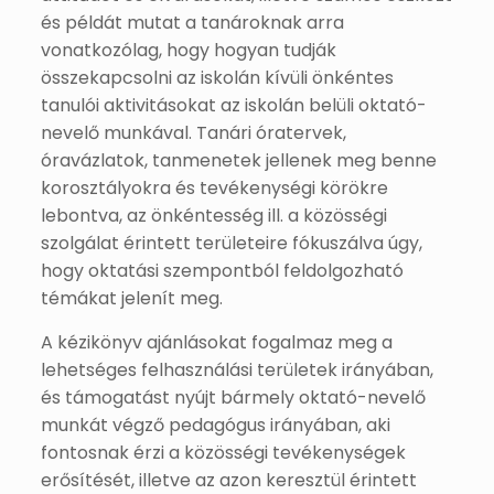
és példát mutat a tanároknak arra
vonatkozólag, hogy hogyan tudják
összekapcsolni az iskolán kívüli önkéntes
tanulói aktivitásokat az iskolán belüli oktató-
nevelő munkával. Tanári óratervek,
óravázlatok, tanmenetek jellenek meg benne
korosztályokra és tevékenységi körökre
lebontva, az önkéntesség ill. a közösségi
szolgálat érintett területeire fókuszálva úgy,
hogy oktatási szempontból feldolgozható
témákat jelenít meg.
A kézikönyv ajánlásokat fogalmaz meg a
lehetséges felhasználási területek irányában,
és támogatást nyújt bármely oktató-nevelő
munkát végző pedagógus irányában, aki
fontosnak érzi a közösségi tevékenységek
erősítését, illetve az azon keresztül érintett