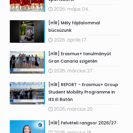
2026. május 04.
[HÍR] Mély fájdalommal
búcsúzunk
2026. április 17.
[HÍR] Erasmus+ tanulmányút
Gran Canaria szigetén
2026. március 27.
[HÍR] REPORT – Erasmus+ Group
Student Mobility Programme in
IES El Batán
2026. március 20.
[HÍR] Felvételi rangsor 2026/27
2026. március 18.