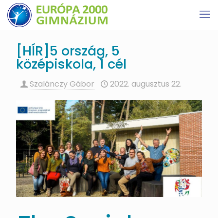
[HÍR]5 ország, 5
középiskola, 1 cél
Szalánczy Gábor
2022. augusztus 22.