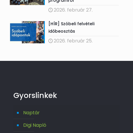
programról
2026. február 27.
[HÍR] Szóbeli felvételi
időbeosztás
2026. február 25.
Gyorslinkek
Naptár
Digi Napló