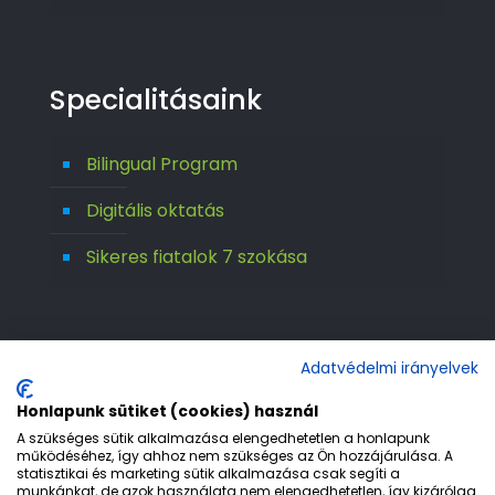
Specialitásaink
Bilingual Program
Digitális oktatás
Sikeres fiatalok 7 szokása
Adatvédelmi irányelvek
Honlapunk sütiket (cookies) használ
A szükséges sütik alkalmazása elengedhetetlen a honlapunk
működéséhez, így ahhoz nem szükséges az Ön hozzájárulása. A
statisztikai és marketing sütik alkalmazása csak segíti a
© 1992-2026 Európa 2000 Gimnázium. All
munkánkat, de azok használata nem elengedhetetlen, így kizárólag