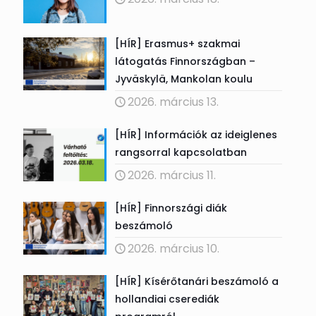
[HÍR] Erasmus+ szakmai
látogatás Finnországban –
Jyväskylä, Mankolan koulu
2026. március 13.
[HÍR] Információk az ideiglenes
rangsorral kapcsolatban
2026. március 11.
[HÍR] Finnországi diák
beszámoló
2026. március 10.
[HÍR] Kísérőtanári beszámoló a
hollandiai cserediák