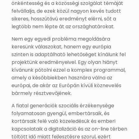
önkéntesség és a közösségi szolgálat témáját
felvállalja, de ezek közül nagyon kevés tudott
sikeres, hosszútávú eredményt elérni, sőt a
legtöbb nem lépte át az országhatárokat.
Nem egy egyedi probléma megoldására
keresünk válaszokat, hanem egy európia
szinten is adaptálható lehetőséget kínálunk fel
projektünk eredményeivel. Egy olyan hiányt
kívánunk pótolni ezzel a komplex programmal,
amely a későbbiekben hasznára válna az
európai, de akár az Európán kívüli köznevelés
bármely résztvevőjének.
A fiatal generációk szociális érzékenysége
folyamatosan gyengül, embertársaik, és
kortársaik felé való közeledésük és emberi
kapcsolataik a digitalizáció és az on-line térben
töltött idő miatt fejlesztésre szorul, ezért