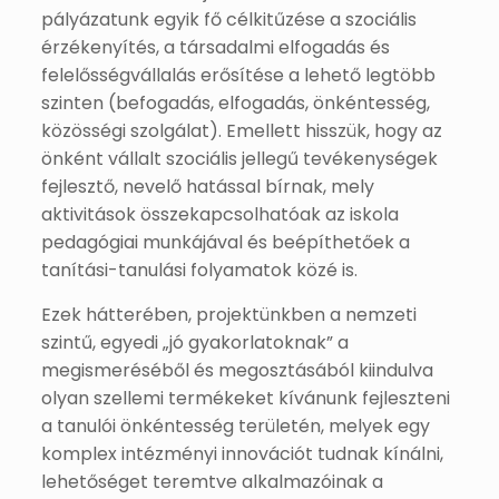
pályázatunk egyik fő célkitűzése a szociális
érzékenyítés, a társadalmi elfogadás és
felelősségvállalás erősítése a lehető legtöbb
szinten (befogadás, elfogadás, önkéntesség,
közösségi szolgálat). Emellett hisszük, hogy az
önként vállalt szociális jellegű tevékenységek
fejlesztő, nevelő hatással bírnak, mely
aktivitások összekapcsolhatóak az iskola
pedagógiai munkájával és beépíthetőek a
tanítási-tanulási folyamatok közé is.
Ezek hátterében, projektünkben a nemzeti
szintű, egyedi „jó gyakorlatoknak” a
megismeréséből és megosztásából kiindulva
olyan szellemi termékeket kívánunk fejleszteni
a tanulói önkéntesség területén, melyek egy
komplex intézményi innovációt tudnak kínálni,
lehetőséget teremtve alkalmazóinak a