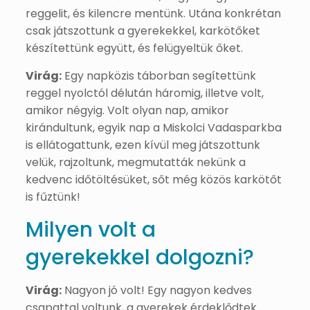
reggelit, és kilencre mentünk. Utána konkrétan
csak játszottunk a gyerekekkel, karkötőket
készítettünk együtt, és felügyeltük őket.
Virág:
Egy napközis táborban segítettünk
reggel nyolctól délután háromig, illetve volt,
amikor négyig. Volt olyan nap, amikor
kirándultunk, egyik nap a Miskolci Vadasparkba
is ellátogattunk, ezen kívül meg játszottunk
velük, rajzoltunk, megmutatták nekünk a
kedvenc időtöltésüket, sőt még közös karkötőt
is fűztünk!
Milyen volt a
gyerekekkel dolgozni?
Virág:
Nagyon jó volt! Egy nagyon kedves
csapattal voltunk, a gyerekek érdeklődtek