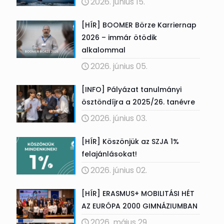
2026. június 15.
[HÍR] BOOMER Börze Karriernap
2026 – immár ötödik
alkalommal
2026. június 05.
[INFO] Pályázat tanulmányi
ösztöndíjra a 2025/26. tanévre
2026. június 03.
[HÍR] Köszönjük az SZJA 1%
felajánlásokat!
2026. június 02.
[HÍR] ERASMUS+ MOBILITÁSI HÉT
AZ EURÓPA 2000 GIMNÁZIUMBAN
2026. május 29.