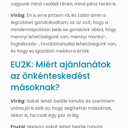
vagyunk mind családi téren, mind pénz terén is.
Virág:
Én is erre jöttem rá, és talán amin a
legtöbbet gondolkodtam, az az volt, hogy a
mindennapokban bele se gondolok abba, hogy
mennyi lehetőségünk van, mennyi munka-,
foglalkozás-, továbbtanulási lehetőségünk van,
és hogy ez igazából mekkora érték.
EU2K: Miért ajánlanátok
az önkénteskedést
másoknak?
Virág:
Sokat lehet belőle tanulni, és szerintem
utána jól is esik az, hogy segítettél másoknak,
akkor is, ha csak egy pár óráig.
Fruzsi:
Nagyon sokat lehet belőle tanulni.