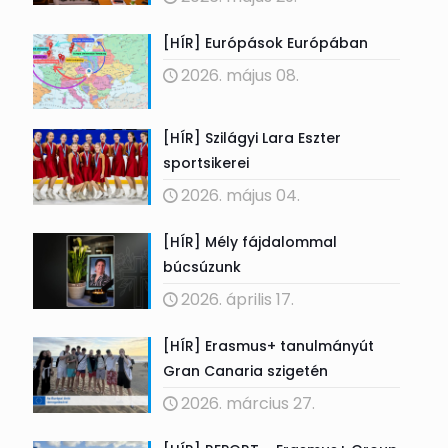
[HÍR] Európások Európában
2026. május 08.
[HÍR] Szilágyi Lara Eszter
sportsikerei
2026. május 04.
[HÍR] Mély fájdalommal
búcsúzunk
2026. április 17.
[HÍR] Erasmus+ tanulmányút
Gran Canaria szigetén
2026. március 27.