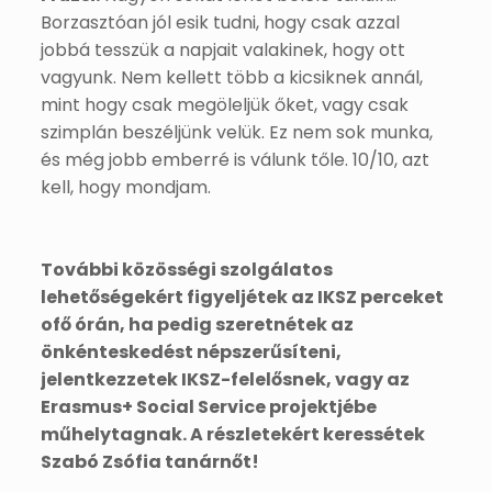
Borzasztóan jól esik tudni, hogy csak azzal
jobbá tesszük a napjait valakinek, hogy ott
vagyunk. Nem kellett több a kicsiknek annál,
mint hogy csak megöleljük őket, vagy csak
szimplán beszéljünk velük. Ez nem sok munka,
és még jobb emberré is válunk tőle. 10/10, azt
kell, hogy mondjam.
További közösségi szolgálatos
lehetőségekért figyeljétek az IKSZ perceket
ofő órán, ha pedig szeretnétek az
önkénteskedést népszerűsíteni,
jelentkezzetek IKSZ-felelősnek, vagy az
Erasmus+ Social Service projektjébe
műhelytagnak. A részletekért keressétek
Szabó Zsófia tanárnőt!