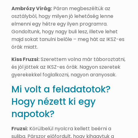
Ambrózy Virág:
Páran megbeszéltük az
osztályból, hogy milyen jó lehetőség lenne
elmenni egy hétre egy ilyen programra.
Gondoltunk, hogy nagy buli lesz, illetve lehet
majd sokat tanulni belőle – meg hát az IKSZ-es
órák miatt.
Kiss Fruzsi:
Szerettem volna már táboroztatni,
és jól jöttek az IKSZ-es órák. Nagyon szeretek
gyerekekkel foglalkozni, nagyon aranyosak.
Mi volt a feladatotok?
Hogy nézett ki egy
napotok?
Fruzsi:
Körülbelül nyolcra kellett beérni a
suliba. Párszor előfordult, hogy kihagytuk a