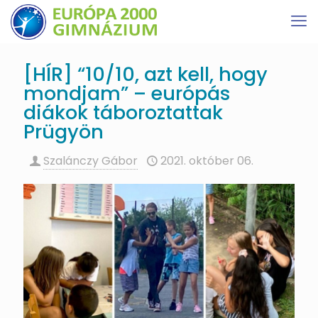
[HÍR] “10/10, azt kell, hogy
mondjam” – európás
diákok táboroztattak
Prügyön
Szalánczy Gábor
2021. október 06.