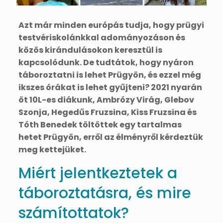
Azt már minden európás tudja, hogy prügyi
testvériskolánkkal adományozáson és
közös kirándulásokon keresztül is
kapcsolódunk. De tudtátok, hogy nyáron
táboroztatni is lehet Prügyön, és ezzel még
ikszes órákat is lehet gyűjteni? 2021 nyarán
öt 10L-es diákunk, Ambrózy Virág, Glebov
Szonja, Hegedűs Fruzsina, Kiss Fruzsina és
Tóth Benedek töltöttek egy tartalmas
hetet Prügyön, erről az élményről kérdeztük
meg kettejüket.
Miért jelentkeztetek a
táboroztatásra, és mire
számítottatok?