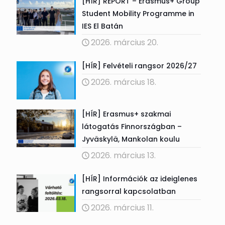
[HÍR] REPORT – Erasmus+ Group
Student Mobility Programme in
IES El Batán
2026. március 20.
[HÍR] Felvételi rangsor 2026/27
2026. március 18.
[HÍR] Erasmus+ szakmai
látogatás Finnországban –
Jyväskylä, Mankolan koulu
2026. március 13.
[HÍR] Információk az ideiglenes
rangsorral kapcsolatban
2026. március 11.