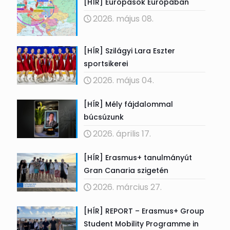
[HÍR] Európások Európában
2026. május 08.
[HÍR] Szilágyi Lara Eszter
sportsikerei
2026. május 04.
[HÍR] Mély fájdalommal
búcsúzunk
2026. április 17.
[HÍR] Erasmus+ tanulmányút
Gran Canaria szigetén
2026. március 27.
[HÍR] REPORT – Erasmus+ Group
Student Mobility Programme in