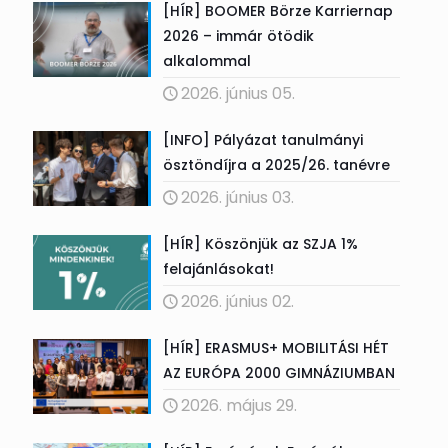
[HÍR] BOOMER Börze Karriernap
2026 – immár ötödik
alkalommal
2026. június 05.
[INFO] Pályázat tanulmányi
ösztöndíjra a 2025/26. tanévre
2026. június 03.
[HÍR] Köszönjük az SZJA 1%
felajánlásokat!
2026. június 02.
[HÍR] ERASMUS+ MOBILITÁSI HÉT
AZ EURÓPA 2000 GIMNÁZIUMBAN
2026. május 29.