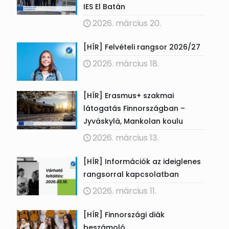
IES El Batán
2026. március 20.
[HÍR] Felvételi rangsor 2026/27
2026. március 18.
[HÍR] Erasmus+ szakmai
látogatás Finnországban –
Jyväskylä, Mankolan koulu
2026. március 13.
[HÍR] Információk az ideiglenes
rangsorral kapcsolatban
2026. március 11.
[HÍR] Finnországi diák
beszámoló