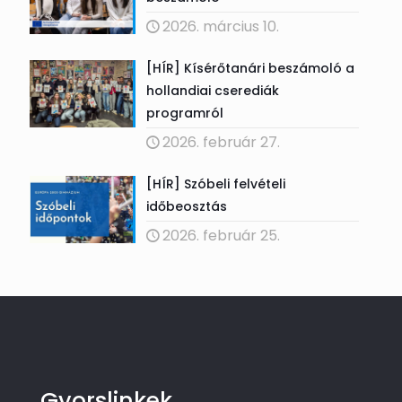
2026. március 10.
[HÍR] Kísérőtanári beszámoló a
hollandiai cserediák
programról
2026. február 27.
[HÍR] Szóbeli felvételi
időbeosztás
2026. február 25.
Gyorslinkek