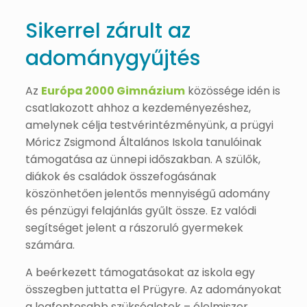
Sikerrel zárult az
adománygyűjtés
Az
Európa 2000 Gimnázium
közössége idén is
csatlakozott ahhoz a kezdeményezéshez,
amelynek célja testvérintézményünk, a prügyi
Móricz Zsigmond Általános Iskola tanulóinak
támogatása az ünnepi időszakban. A szülők,
diákok és családok összefogásának
köszönhetően jelentős mennyiségű adomány
és pénzügyi felajánlás gyűlt össze. Ez valódi
segítséget jelent a rászoruló gyermekek
számára.
A beérkezett támogatásokat az iskola egy
összegben juttatta el Prügyre. Az adományokat
a legfontosabb szükségletek – élelmiszer,