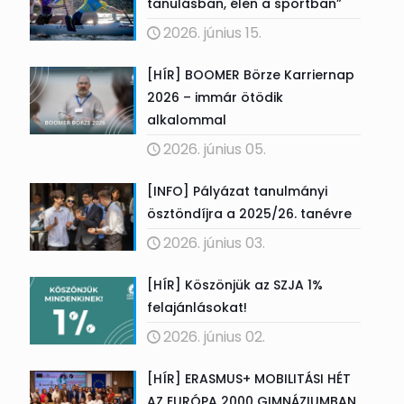
tanulásban, élen a sportban”
2026. június 15.
[HÍR] BOOMER Börze Karriernap
2026 – immár ötödik
alkalommal
2026. június 05.
[INFO] Pályázat tanulmányi
ösztöndíjra a 2025/26. tanévre
2026. június 03.
[HÍR] Köszönjük az SZJA 1%
felajánlásokat!
2026. június 02.
[HÍR] ERASMUS+ MOBILITÁSI HÉT
AZ EURÓPA 2000 GIMNÁZIUMBAN