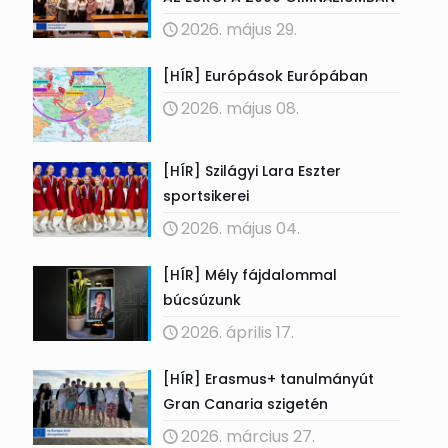
2026. május 29.
[HÍR] Európások Európában
2026. május 08.
[HÍR] Szilágyi Lara Eszter
sportsikerei
2026. május 04.
[HÍR] Mély fájdalommal
búcsúzunk
2026. április 17.
[HÍR] Erasmus+ tanulmányút
Gran Canaria szigetén
2026. március 27.