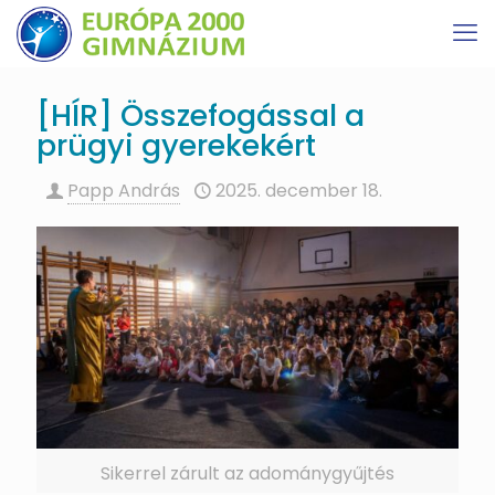
[HÍR] Összefogással a
prügyi gyerekekért
Papp András
2025. december 18.
Sikerrel zárult az adománygyűjtés