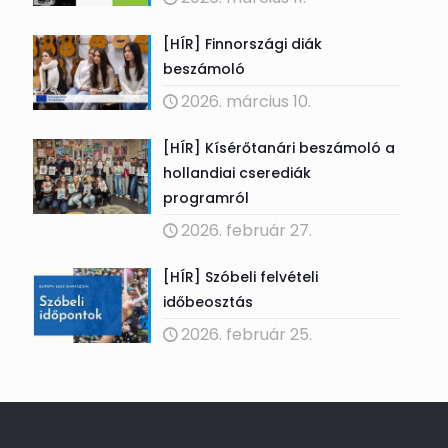
[HÍR] Finnországi diák
beszámoló
2026. március 10.
[HÍR] Kísérőtanári beszámoló a
hollandiai cserediák
programról
2026. február 27.
[HÍR] Szóbeli felvételi
időbeosztás
2026. február 25.