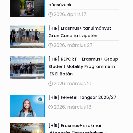
búcsúzunk
2026. április 17.
[HÍR] Erasmus+ tanulmányút
Gran Canaria szigetén
2026. március 27.
[HÍR] REPORT – Erasmus+ Group
Student Mobility Programme in
IES El Batán
2026. március 20.
[HÍR] Felvételi rangsor 2026/27
2026. március 18.
[HÍR] Erasmus+ szakmai