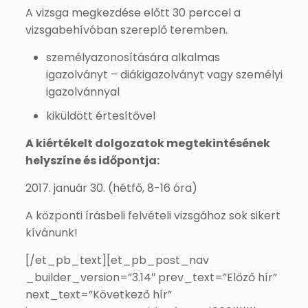
A vizsga megkezdése előtt 30 perccel a
vizsgabehívóban szereplő teremben.
személyazonosítására alkalmas
igazolványt – diákigazolványt vagy személyi
igazolvánnyal
kiküldött értesítővel
A kiértékelt dolgozatok megtekintésének
helyszíne és időpontja:
2017. január 30. (hétfő, 8-16 óra)
A központi írásbeli felvételi vizsgához sok sikert
kívánunk!
[/et_pb_text][et_pb_post_nav
_builder_version=”3.14″ prev_text=”Előző hír”
next_text=”Következő hír”