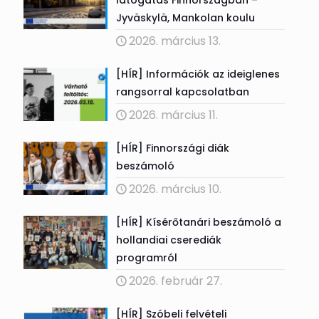
látogatás Finnországban –
Jyväskylä, Mankolan koulu
2026. március 13.
[HÍR] Információk az ideiglenes
rangsorral kapcsolatban
2026. március 11.
[HÍR] Finnországi diák
beszámoló
2026. március 10.
[HÍR] Kísérőtanári beszámoló a
hollandiai cserediák
programról
2026. február 27.
[HÍR] Szóbeli felvételi