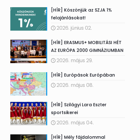
[HÍR] Köszönjük az SZJA 1%
felajánlásokat!
2026. június 02.
[HÍR] ERASMUS+ MOBILITÁSI HÉT
AZ EURÓPA 2000 GIMNÁZIUMBAN
2026. május 29.
[HÍR] Európások Európában
2026. május 08.
[HÍR] Szilágyi Lara Eszter
sportsikerei
2026. május 04.
[HÍR] Mély fájdalommal