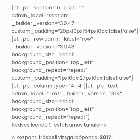
[et_pb_section bb_built=”1″
admin_label=”section”
_builder_version=”3.0.47″
custom_padding=”20px|0px|54px|0px|false|false”]
[et_pb_row admin_label=”row”
_builder_version=”3.0.48″
background_size=”initial”
background_position=”top_left”
background_repeat=”repeat”
custom_padding=”1px|0px|27px|0px|false|false”]
[et_pb_column type=”4_4″][et_pb_text
admin_label=”Text” _builder_version=”3.14″
background_size=”initial”
background_position=”top_left”
background_repeat=”repeat”]
Kedves leendő 9. évfolyamos tanulóink!
A központi írásbeli vizsga időpontja:
2017.