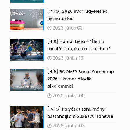
[INFO] 2026 nyári ügyelet és
nyitvatartás
2026. július 03.
[HÍR] Hamar Léna – “Élen a
tanulásban, élen a sportban”
2026. június 15.
[HÍR] BOOMER Börze Karriernap
2026 – immár ötödik
alkalommal
2026. június 05.
[INFO] Pályázat tanulmányi
ösztöndíjra a 2025/26. tanévre
2026. június 03.