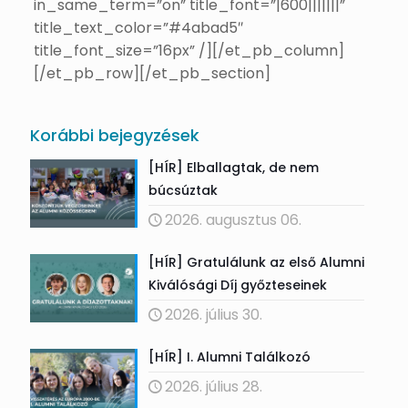
in_same_term=”on” title_font=”|600|||||||”
title_text_color=”#4abad5″
title_font_size=”16px” /][/et_pb_column]
[/et_pb_row][/et_pb_section]
Korábbi bejegyzések
[HÍR] Elballagtak, de nem
búcsúztak
2026. augusztus 06.
[HÍR] Gratulálunk az első Alumni
Kiválósági Díj győzteseinek
2026. július 30.
[HÍR] I. Alumni Találkozó
2026. július 28.