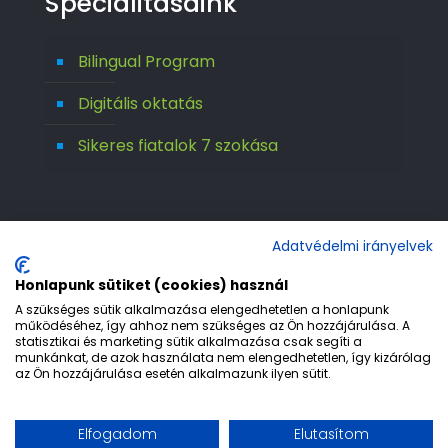
Specialitásaink
Bilingual Program
Digitális oktatás
Sikeres fiatalok 7 szokása
Adatvédelmi irányelvek
Honlapunk sütiket (cookies) használ
A szükséges sütik alkalmazása elengedhetetlen a honlapunk
működéséhez, így ahhoz nem szükséges az Ön hozzájárulása. A
statisztikai és marketing sütik alkalmazása csak segíti a
© 1992-2026 Európa 2000 Gimnázium. All
munkánkat, de azok használata nem elengedhetetlen, így kizárólag
az Ön hozzájárulása esetén alkalmazunk ilyen sütit.
Rights Reserved.
Etika
Adatvédelem
Jogi nyilatkozat
Elfogadom
Elutasítom
Impresszum