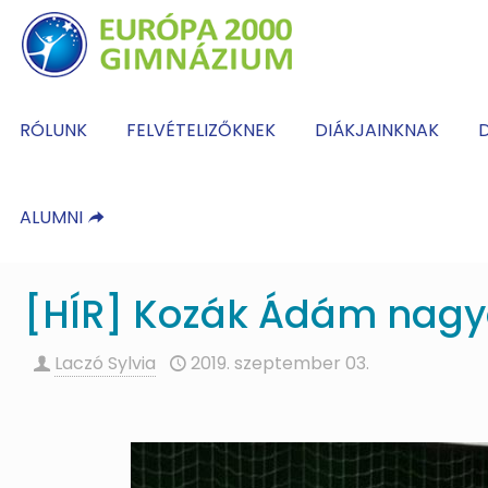
RÓLUNK
FELVÉTELIZŐKNEK
DIÁKJAINKNAK
D
ALUMNI
[HÍR] Kozák Ádám nagyo
Laczó Sylvia
2019. szeptember 03.