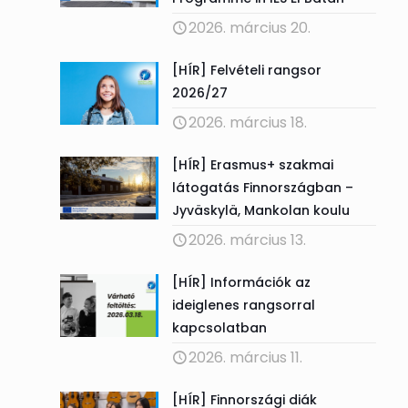
2026. március 20.
[HÍR] Felvételi rangsor
2026/27
2026. március 18.
[HÍR] Erasmus+ szakmai
látogatás Finnországban –
Jyväskylä, Mankolan koulu
2026. március 13.
[HÍR] Információk az
ideiglenes rangsorral
kapcsolatban
2026. március 11.
[HÍR] Finnországi diák