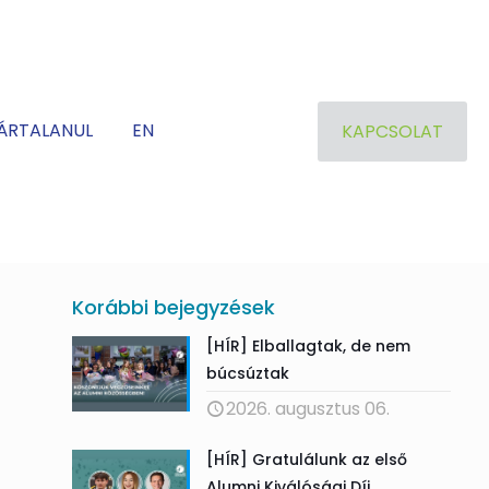
ÁRTALANUL
EN
KAPCSOLAT
Korábbi bejegyzések
[HÍR] Elballagtak, de nem
búcsúztak
2026. augusztus 06.
[HÍR] Gratulálunk az első
Alumni Kiválósági Díj