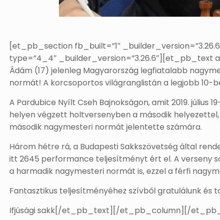
[et_pb_section fb_built=”1″ _builder_version=”3.26
type=”4_4″ _builder_version=”3.26.6″][et_pb_text a
Ádám (17) jelenleg Magyarország legfiatalabb nagymes
normát! A korcsoportos világranglistán a legjobb 10-ben
A Pardubice Nyílt Cseh Bajnokságon, amit 2019. július 
helyen végzett holtversenyben a második helyezettel
második nagymesteri normát jelentette számára.
Három hétre rá, a Budapesti Sakkszövetség által ren
itt 2645 performance teljesítményt ért el. A verseny
a harmadik nagymesteri normát is, ezzel a férfi nagym
Fantasztikus teljesítményéhez szívből gratulálunk és 
Ifjúsági sakk[/et_pb_text][/et_pb_column][/et_pb