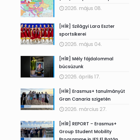
2026. május 08.
[HÍR] Szilágyi Lara Eszter
sportsikerei
2026. május 04.
[HÍR] Mély fájdalommal
búcsúzunk
2026. április 17.
[HÍR] Erasmus+ tanulmányút
Gran Canaria szigetén
2026. március 27.
[HÍR] REPORT – Erasmus+
Group Student Mobility
Programme in IES El Batán