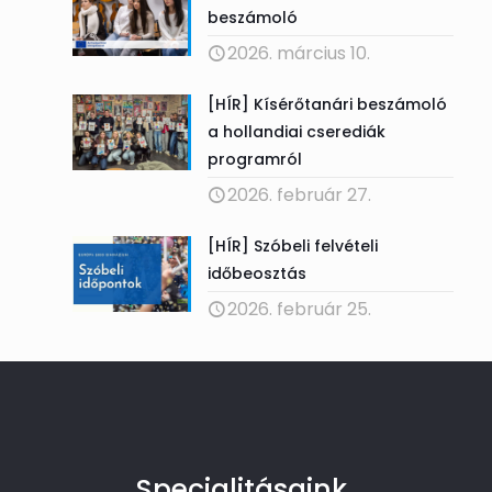
beszámoló
2026. március 10.
[HÍR] Kísérőtanári beszámoló
a hollandiai cserediák
programról
2026. február 27.
[HÍR] Szóbeli felvételi
időbeosztás
2026. február 25.
Specialitásaink