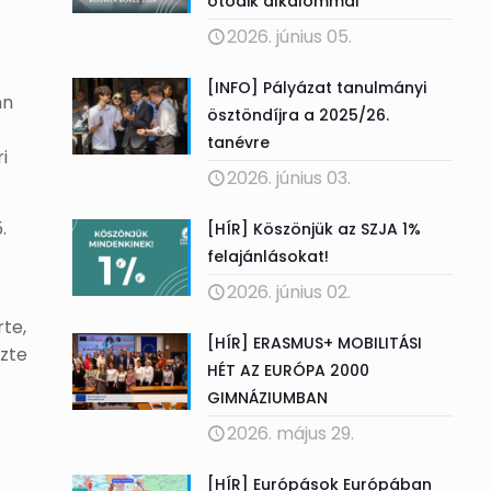
ötödik alkalommal
2026. június 05.
[INFO] Pályázat tanulmányi
mn
ösztöndíjra a 2025/26.
tanévre
i
2026. június 03.
.
[HÍR] Köszönjük az SZJA 1%
felajánlásokat!
2026. június 02.
te,
[HÍR] ERASMUS+ MOBILITÁSI
ezte
HÉT AZ EURÓPA 2000
GIMNÁZIUMBAN
2026. május 29.
[HÍR] Európások Európában