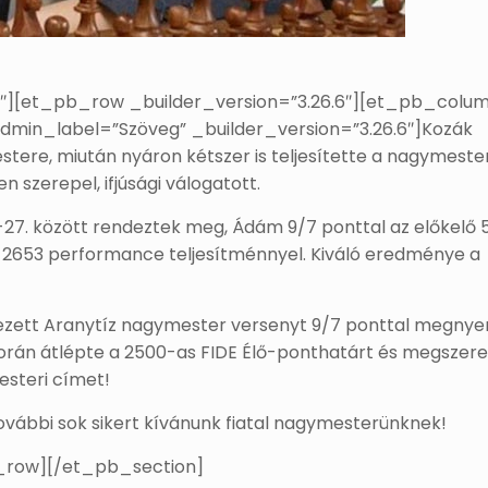
.6″][et_pb_row _builder_version=”3.26.6″][et_pb_colu
dmin_label=”Szöveg” _builder_version=”3.26.6″]Kozák
tere, miután nyáron kétszer is teljesítette a nagymester
 szerepel, ifjúsági válogatott.
19-27. között rendeztek meg, Ádám 9/7 ponttal az előkelő 5
, 2653 performance teljesítménnyel. Kiváló eredménye a
dezett Aranytíz nagymester versenyt 9/7 ponttal megnyer
 során átlépte a 2500-as FIDE Élő-ponthatárt és megszer
esteri címet!
további sok sikert kívánunk fiatal nagymesterünknek!
_row][/et_pb_section]