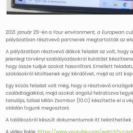
2021. január 25-én a
Your environment, a European cul
pályázatban résztvevő partnerek megtartották az első
A pályázatban résztvevő diákok feladat az volt, hogy a 
jelenlegi törvényi szabályozásokról kutatást készíts
hogy össze tudjuk azokat hasonlítani. Emellett feladatu
szokásokról kitöltsenek egy kérdőívet, majd az ott k
Egy közös feladat volt még, hogy a résztvevő országok 
családtagjaikkal, majd azokat angolul feliratozva tegy
tanulója, Szilasi Milán Zsombor (10.O) készítette el a 
oldalán fogunk megosztani.
A találkozóról készült dokumentumok itt tekinthetőek
A video linkje:
https://www.youtube.com/watch?v=gyR