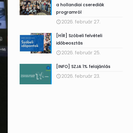
a hollandiai cserediák
programról
2026. február 27.
[HÍR] Szóbeli felvételi
időbeosztás
2026. február 25.
[INFO] SZJA 1% felajánlás
2026. február 23.