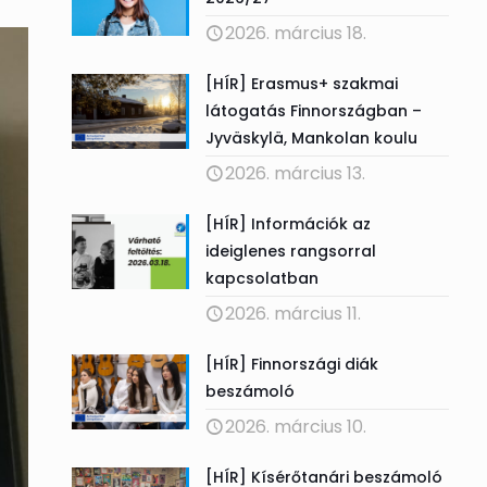
2026. március 18.
[HÍR] Erasmus+ szakmai
látogatás Finnországban –
Jyväskylä, Mankolan koulu
2026. március 13.
[HÍR] Információk az
ideiglenes rangsorral
kapcsolatban
2026. március 11.
[HÍR] Finnországi diák
beszámoló
2026. március 10.
[HÍR] Kísérőtanári beszámoló