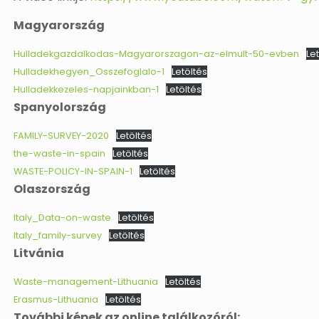
Magyarország
Hulladekgazdalkodas-Magyarorszagon-az-elmult-50-evben
Le
Hulladekhegyen_Osszefoglalo-1
Letöltés
Hulladekkezeles-napjainkban-1
Letöltés
Spanyolország
FAMILY-SURVEY-2020
Letöltés
the-waste-in-spain
Letöltés
WASTE-POLICY-IN-SPAIN-1
Letöltés
Olaszország
Italy_Data-on-waste
Letöltés
Italy_family-survey
Letöltés
Litvánia
Waste-management-Lithuania
Letöltés
Erasmus-Lithuania
Letöltés
További képek az online találkozóról: