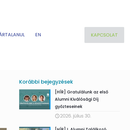
ÁRTALANUL
EN
KAPCSOLAT
Korábbi bejegyzések
[HÍR] Gratulálunk az első
Alumni Kiválósági Díj
győzteseinek
2026. július 30.
[HÍR] I. Alumni Találkozó