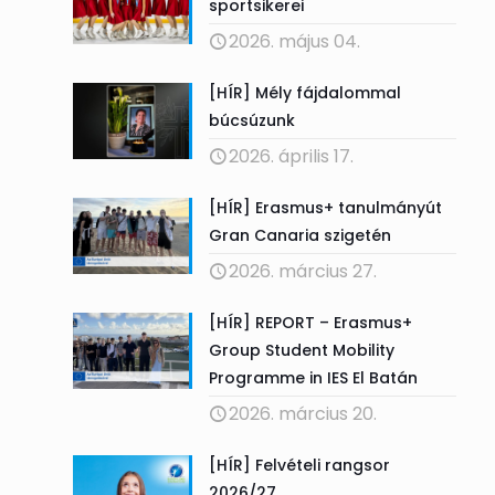
sportsikerei
2026. május 04.
[HÍR] Mély fájdalommal
búcsúzunk
2026. április 17.
[HÍR] Erasmus+ tanulmányút
Gran Canaria szigetén
2026. március 27.
[HÍR] REPORT – Erasmus+
Group Student Mobility
Programme in IES El Batán
2026. március 20.
[HÍR] Felvételi rangsor
2026/27