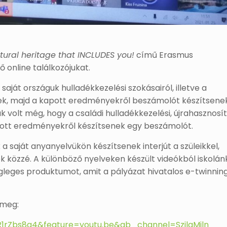
tural heritage that INCLUDES you!
című Erasmus
 online találkozójukat.
saját országuk hulladékkezelési szokásairól, illetve a
enek, majd a kapott eredményekről beszámolót készítsene
k volt még, hogy a családi hulladékkezelési, újrahasznosít
apott eredményekről készítsenek egy beszámolót.
a saját anyanyelvükön készítsenek interjút a szüleikkel,
ék közzé. A különböző nyelveken készült videókból iskolán
végleges produktumot, amit a pályázat hivatalos e-twinnin
 meg:
1rZbs8q4&feature=youtu.be&ab_channel=SzilaMiln