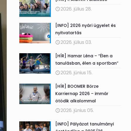
2026. július 28.
[INFO] 2026 nyári ügyelet és
nyitvatartás
2026. július 03.
[HÍR] Hamar Léna – “Élen a
tanulásban, élen a sportban”
2026. június 15.
[HÍR] BOOMER Börze
Karriernap 2026 – immár
ötödik alkalommal
2026. június 05.
[INFO] Pályázat tanulmányi