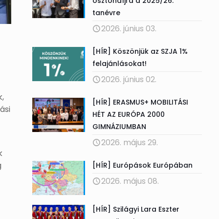
ösztöndíjra a 2025/26.
tanévre
2026. június 03.
[HÍR] Köszönjük az SZJA 1%
felajánlásokat!
2026. június 02.
k,
[HÍR] ERASMUS+ MOBILITÁSI
ási
HÉT AZ EURÓPA 2000
GIMNÁZIUMBAN
2026. május 29.
k
g
[HÍR] Európások Európában
2026. május 08.
[HÍR] Szilágyi Lara Eszter