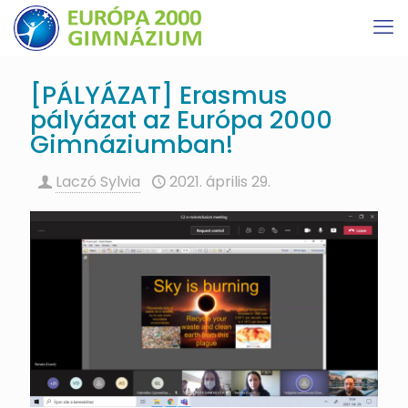
[PÁLYÁZAT] Erasmus
pályázat az Európa 2000
Gimnáziumban!
Laczó Sylvia
2021. április 29.