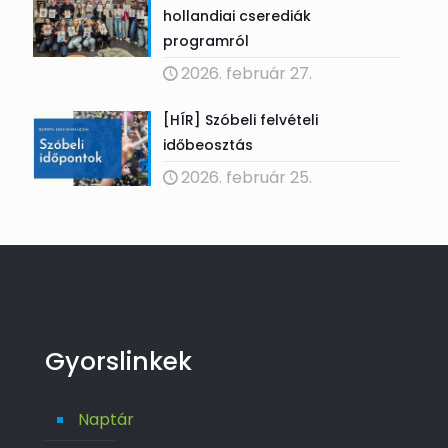
hollandiai cserediák
programról
2026. február 27.
[HÍR] Szóbeli felvételi
időbeosztás
2026. február 25.
Gyorslinkek
Naptár