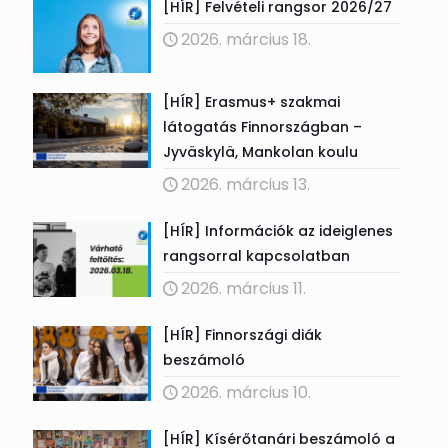
[HÍR] Felvételi rangsor 2026/27
2026. március 18.
[HÍR] Erasmus+ szakmai
látogatás Finnországban –
Jyväskylä, Mankolan koulu
2026. március 13.
[HÍR] Információk az ideiglenes
rangsorral kapcsolatban
2026. március 11.
[HÍR] Finnországi diák
beszámoló
2026. március 10.
[HÍR] Kísérőtanári beszámoló a