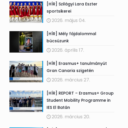
[HÍR] Szilágyi Lara Eszter
sportsikerei
2026. május 04.
[HÍR] Mély fájdalommal
búcsúzunk
2026. április 17.
[HÍR] Erasmus+ tanulmányút
Gran Canaria szigetén
2026. március 27.
[HÍR] REPORT – Erasmus+ Group
Student Mobility Programme in
IES El Batán
2026. március 20.