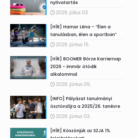
nyitvatartás
2026. július 03.
[HÍR] Hamar Léna – “Élen a
tanulásban, élen a sportban”
2026. június 15.
[HÍR] BOOMER Börze Karriernap
2026 – immár ötödik
alkalommal
2026. június 05.
[INFO] Pályázat tanulmányi
ösztöndíjra a 2025/26. tanévre
2026. június 03.
[HÍR] Köszönjük az SZJA 1%