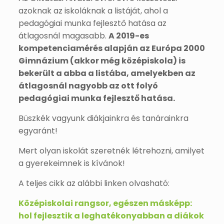
azoknak az iskoláknak a listáját, ahol a
pedagógiai munka fejlesztő hatása az
átlagosnál magasabb.
A 2019-es
kompetenciamérés alapján az Európa 2000
Gimnázium (akkor még középiskola) is
bekerült a abba a listába, amelyekben az
átlagosnál nagyobb az ott folyó
pedagógiai munka fejlesztő hatása.
Büszkék vagyunk diákjainkra és tanárainkra
egyaránt!
Mert olyan iskolát szeretnék létrehozni, amilyet
a gyerekeimnek is kívánok!
A teljes cikk az alábbi linken olvasható:
Középiskolai rangsor, egészen másképp:
hol fejlesztik a leghatékonyabban a diákok