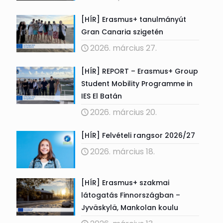
[HÍR] Erasmus+ tanulmányút
Gran Canaria szigetén
2026. március 27.
[HÍR] REPORT – Erasmus+ Group
Student Mobility Programme in
IES El Batán
2026. március 20.
[HÍR] Felvételi rangsor 2026/27
2026. március 18.
[HÍR] Erasmus+ szakmai
látogatás Finnországban –
Jyväskylä, Mankolan koulu