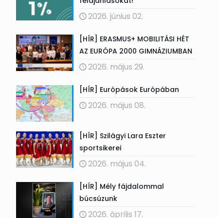
felajánlásokat!
2026. június 02.
[HÍR] ERASMUS+ MOBILITÁSI HÉT
AZ EURÓPA 2000 GIMNÁZIUMBAN
2026. május 29.
[HÍR] Európások Európában
2026. május 08.
[HÍR] Szilágyi Lara Eszter
sportsikerei
2026. május 04.
[HÍR] Mély fájdalommal
búcsúzunk
2026. április 17.