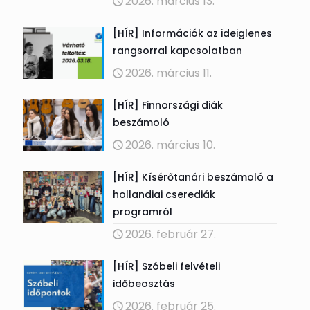
2026. március 13.
[HÍR] Információk az ideiglenes
rangsorral kapcsolatban
2026. március 11.
[HÍR] Finnországi diák
beszámoló
2026. március 10.
[HÍR] Kísérőtanári beszámoló a
hollandiai cserediák
programról
2026. február 27.
[HÍR] Szóbeli felvételi
időbeosztás
2026. február 25.