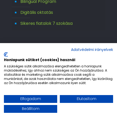
Bilingual Program
Digitális oktatás
Sikeres fiatalok 7 szokása
Adatvédelmi irányelvek
Honlapunk sütiket (cookies) használ
A szükséges sütik alkalmazása elengedhetetlen a honlapunk
működéséhez, így ahhoz nem szükséges az Ön hozzájárulása. A
statisztikai és marketing sütik alkalmazása csak segíti a
© 1992-2026 Európa 2000 Gimnázium. All
munkánkat, de azok használata nem elengedhetetlen, így kizárólag
az Ön hozzájárulása esetén alkalmazunk ilyen sütit.
Rights Reserved.
Etika
Adatvédelem
Jogi nyilatkozat
Elfogadom
Elutasítom
Impresszum
Beállítom