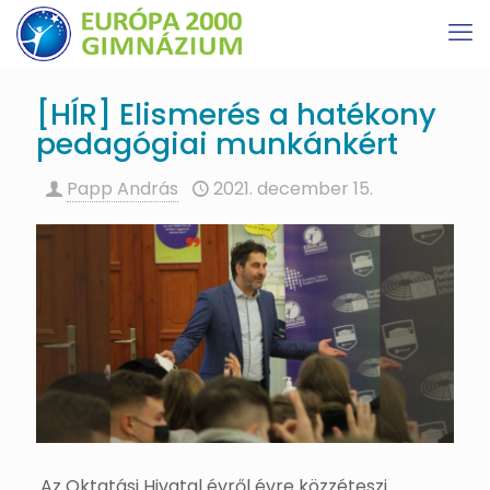
[HÍR] Elismerés a hatékony
pedagógiai munkánkért
Papp András
2021. december 15.
Az Oktatási Hivatal évről évre közzéteszi