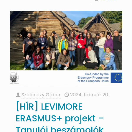
Szalánczy Gábor
2024. február 20.
[HÍR] LEVIMORE
ERASMUS+ projekt –
Tanulói beszámolók