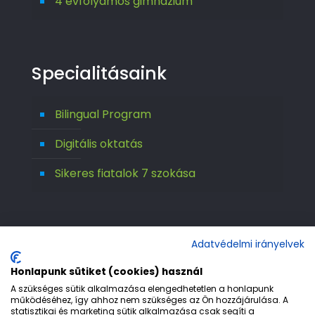
4 évfolyamos gimnázium
Specialitásaink
Bilingual Program
Digitális oktatás
Sikeres fiatalok 7 szokása
Adatvédelmi irányelvek
Honlapunk sütiket (cookies) használ
A szükséges sütik alkalmazása elengedhetetlen a honlapunk
működéséhez, így ahhoz nem szükséges az Ön hozzájárulása. A
statisztikai és marketing sütik alkalmazása csak segíti a