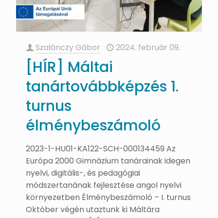
Szalánczy Gábor
2024. február 09.
[HÍR] Máltai
tanártovábbképzés 1.
turnus
élménybeszámoló
2023-1-HU01-KA122-SCH-000134459 Az
Európa 2000 Gimnázium tanárainak idegen
nyelvi, digitális-, és pedagógiai
módszertanának fejlesztése angol nyelvi
környezetben Élménybeszámoló – I. turnus
Október végén utaztunk ki Máltára