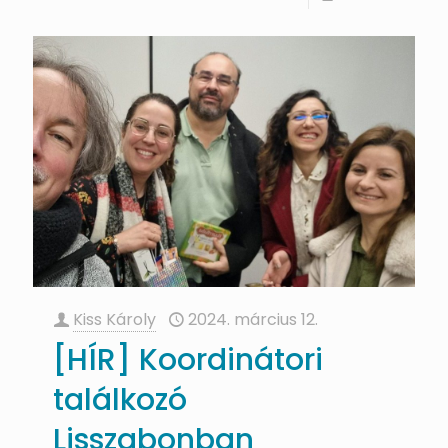
Kiss Károly
2024. március 12.
[HÍR] Koordinátori
találkozó
Lisszabonban