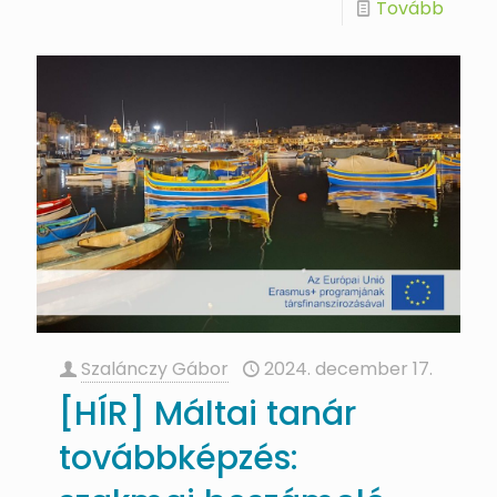
Tovább
Szalánczy Gábor
2024. december 17.
[HÍR] Máltai tanár
továbbképzés: