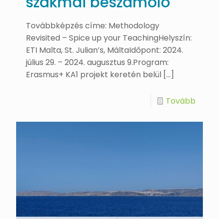
szakmai beszámoló
Továbbképzés címe: Methodology
Revisited – Spice up your TeachingHelyszín:
ETI Malta, St. Julian’s, MáltaIdőpont: 2024.
július 29. – 2024. augusztus 9.Program:
Erasmus+ KA1 projekt keretén belül
[…]
Tovább