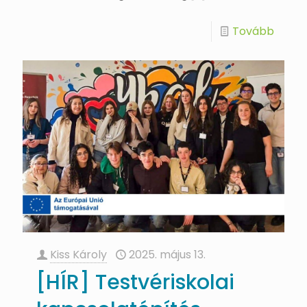
Tovább
Kiss Károly
2025. május 13.
[HÍR] Testvériskolai