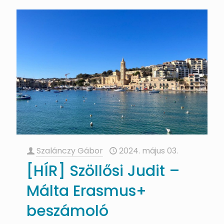
Szalánczy Gábor
2024. május 03.
[HÍR] Szöllősi Judit –
Málta Erasmus+
beszámoló