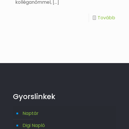
kolléganőmmel,
[…]
Tovább
Gyorslinkek
Naptár
Digi Napló