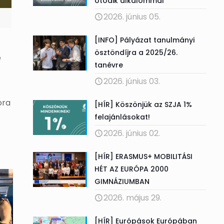
ötödik alkalommal
2026. június 05.
[INFO] Pályázat tanulmányi
ösztöndíjra a 2025/26.
e
tanévre
2026. június 03.
ora
[HÍR] Köszönjük az SZJA 1%
felajánlásokat!
2026. június 02.
[HÍR] ERASMUS+ MOBILITÁSI
HÉT AZ EURÓPA 2000
GIMNÁZIUMBAN
2026. május 29.
[HÍR] Európások Európában