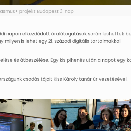
Erasmus+ projekt Budapest 3. nap
ddi napon elkezdődött óralátogatások során leshettek b
milyen is lehet egy 21. századi digitális tartalmakkal
kelése és átbeszélése. Egy kis pihenés után a napot egy k
zágunk csodás tájait Kiss Károly tanár úr vezetésével.