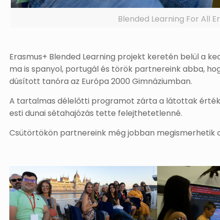
Blended Learning For All 
Erasmus+ Blended Learning projekt keretén belül a ke
ma is spanyol, portugál és török partnereink abba, hogy 
dúsított tanóra az Európa 2000 Gimnáziumban.
A tartalmas délelőtti programot zárta a látottak érté
esti dunai sétahajózás tette felejthetetlenné.
Csütörtökön partnereink még jobban megismerhetik ors