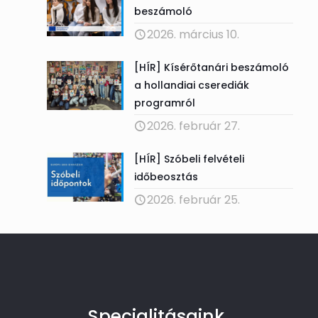
beszámoló
2026. március 10.
[HÍR] Kísérőtanári beszámoló
a hollandiai cserediák
programról
2026. február 27.
[HÍR] Szóbeli felvételi
időbeosztás
2026. február 25.
Specialitásaink