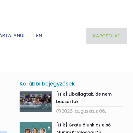
ÁRTALANUL
EN
KAPCSOLAT
Korábbi bejegyzések
[HÍR] Elballagtak, de nem
búcsúztak
2026. augusztus 06.
[HÍR] Gratulálunk az első
Alumni Kiválósági Díj