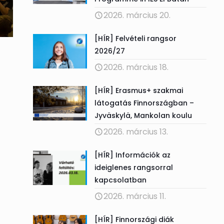
2026. március 20.
[HÍR] Felvételi rangsor
2026/27
2026. március 18.
[HÍR] Erasmus+ szakmai
látogatás Finnországban –
Jyväskylä, Mankolan koulu
2026. március 13.
[HÍR] Információk az
ideiglenes rangsorral
kapcsolatban
2026. március 11.
[HÍR] Finnországi diák