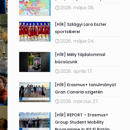
2026. május 08.
[HÍR] Szilágyi Lara Eszter
sportsikerei
2026. május 04.
[HÍR] Mély fájdalommal
búcsúzunk
2026. április 17.
[HÍR] Erasmus+ tanulmányút
Gran Canaria szigetén
2026. március 27.
[HÍR] REPORT – Erasmus+
Group Student Mobility
Programme in IES El Batán