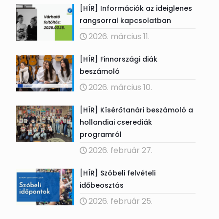
[HÍR] Információk az ideiglenes
rangsorral kapcsolatban
2026. március 11.
[HÍR] Finnországi diák
beszámoló
2026. március 10.
[HÍR] Kísérőtanári beszámoló a
hollandiai cserediák
programról
2026. február 27.
[HÍR] Szóbeli felvételi
időbeosztás
2026. február 25.