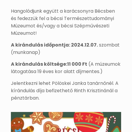
Hangolódjunk együtt a karácsonyra Bécsben
és fedezzük fel a bécsi Természettudományi
Múzeumot és/vagy a bécsi Szépművészeti
Múzeumot!
A kirándulás időpontja: 2024.12.07.
szombat
(munkanap)
A kirándulás költsége:11 000 Ft
(A múzeumok
látogatása 19 éves kor alatt díjmentes.)
Jelentkezni lehet Pölöskei Janka tanárnőnél. A
kírándulás díja befizethető Rinth Krisztinánál a
pénztárban.