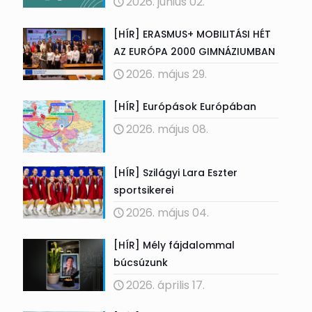
2026. június 02.
[HÍR] ERASMUS+ MOBILITÁSI HÉT
AZ EURÓPA 2000 GIMNÁZIUMBAN
2026. május 29.
[HÍR] Európások Európában
2026. május 08.
[HÍR] Szilágyi Lara Eszter
sportsikerei
2026. május 04.
[HÍR] Mély fájdalommal
búcsúzunk
2026. április 17.