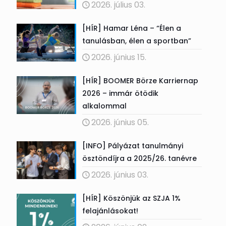
2026. július 03.
[HÍR] Hamar Léna – “Élen a
tanulásban, élen a sportban”
2026. június 15.
[HÍR] BOOMER Börze Karriernap
2026 – immár ötödik
alkalommal
2026. június 05.
[INFO] Pályázat tanulmányi
ösztöndíjra a 2025/26. tanévre
2026. június 03.
[HÍR] Köszönjük az SZJA 1%
felajánlásokat!