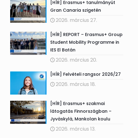
[HÍR] Erasmus+ tanulmányút
Gran Canaria szigetén
2026. március 27.
[HÍR] REPORT – Erasmus+ Group
Student Mobility Programme in
IES El Batán
2026. március 20.
[HÍR] Felvételi rangsor 2026/27
2026. március 18.
[HÍR] Erasmus+ szakmai
látogatás Finnországban –
Jyväskylä, Mankolan koulu
2026. március 13.