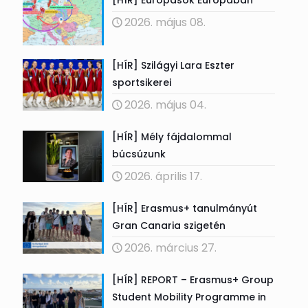
2026. május 08.
[HÍR] Szilágyi Lara Eszter
sportsikerei
2026. május 04.
[HÍR] Mély fájdalommal
búcsúzunk
2026. április 17.
[HÍR] Erasmus+ tanulmányút
Gran Canaria szigetén
2026. március 27.
[HÍR] REPORT – Erasmus+ Group
Student Mobility Programme in