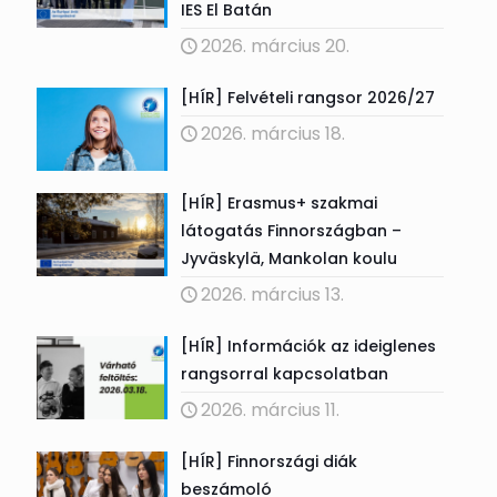
IES El Batán
2026. március 20.
[HÍR] Felvételi rangsor 2026/27
2026. március 18.
[HÍR] Erasmus+ szakmai
látogatás Finnországban –
Jyväskylä, Mankolan koulu
2026. március 13.
[HÍR] Információk az ideiglenes
rangsorral kapcsolatban
2026. március 11.
[HÍR] Finnországi diák
beszámoló