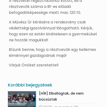
A részvétel regisztrációhoz kötött, és a
résztvevők száma a B1-es előadó
befogadóképessége miatt max. 120 fő.
A Művész Úr kérésére a rendezvény csak
védettségi igazolvánnyal látogatható. Kérjük,
hogy ezen az estén kivételesen a gyermeküket
ne hozzák magukkal!
Bízunk benne, hogy a résztvevők egy kellemes
élménnyel gazdagodnak majd!
Várjuk Önöket szeretettel!
Korábbi bejegyzések
[HÍR] Elballagtak, de nem
búcsúztak