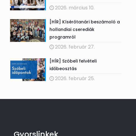
2026. március 10.
[HÍR] Kísérőtanári beszámoló a
hollandiai cserediák
programról
2026. február 27.
[HÍR] Szóbeli felvételi
időbeosztás
2026. február 25.
Gyorslinkek