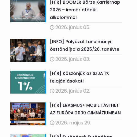
[HÍR] BOOMER Börze Karriernap
2026 – immár ötödik
alkalommal
2026. június 05.
[INFO] Pályázat tanulmányi
ösztöndíjra a 2025/26. tanévre
2026. június 03.
[HÍR] Köszönjük az SZJA 1%
felajánlásokat!
2026. június 02.
[HÍR] ERASMUS+ MOBILITÁSI HÉT
AZ EURÓPA 2000 GIMNÁZIUMBAN
2026. május 29.
[HÍR] Európások Európában