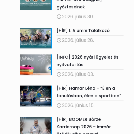
győzteseinek
2026. július 30.
s
[HÍR] I. Alumni Találkozó
2026. július 28.
[INFO] 2026 nyári ügyelet és
nyitvatartás
2026. július 03.
[HÍR] Hamar Léna – “Élen a
tanulásban, élen a sportban”
2026. június 15.
[HÍR] BOOMER Börze
Karriernap 2026 – immár