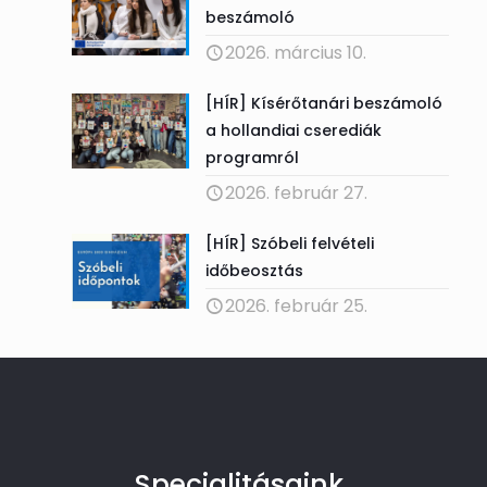
beszámoló
2026. március 10.
[HÍR] Kísérőtanári beszámoló
a hollandiai cserediák
programról
2026. február 27.
[HÍR] Szóbeli felvételi
időbeosztás
2026. február 25.
Specialitásaink