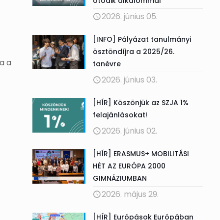
ötödik alkalommal
2026. június 05.
[INFO] Pályázat tanulmányi
ösztöndíjra a 2025/26.
a a
tanévre
2026. június 03.
[HÍR] Köszönjük az SZJA 1%
felajánlásokat!
2026. június 02.
[HÍR] ERASMUS+ MOBILITÁSI
HÉT AZ EURÓPA 2000
GIMNÁZIUMBAN
2026. május 29.
[HÍR] Európások Európában