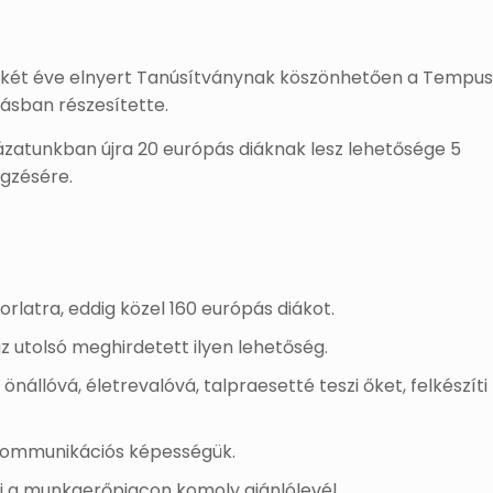
 két éve elnyert Tanúsítványnak köszönhetően a Tempu
ásban részesítette.
zatunkban újra 20 európás diáknak lesz lehetősége 5
égzésére.
orlatra, eddig közel 160 európás diákot.
az utolsó meghirdetett ilyen lehetőség.
önállóvá, életrevalóvá, talpraesetté teszi őket, felkészíti
a kommunikációs képességük.
mi a munkaerőpiacon komoly ajánlólevél.