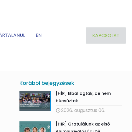
ÁRTALANUL
EN
KAPCSOLAT
Korábbi bejegyzések
[HÍR] Elballagtak, de nem
búcsúztak
2026. augusztus 06.
[HÍR] Gratulálunk az első
Alumni Kiválósági Díj