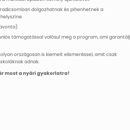
paradicsomban dolgozhatnak és pihenhetnek a
 helyszíne.
havonta)
iós támogatással valósul meg a program, ami garantálj
 olyan országosan is kiemelt elismeréssel, amit csak
iskoláknak adnak.
ár most a nyári gyakorlatra!