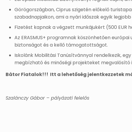
Görögországban, Ciprus szigetén előkelő turista
szabadnapjaikon, ami a nyári időszak egyik legjobb
Fizetést kapnak a végzett munkájukért (500 EUR 
Az ERASMUS+ programnak köszönhetően európai un
biztonságot és a kellő támogatottságot.
Iskolánk Mobilitási Tanúsítvánnyal rendelkezik, egy
megbízható és minőségi projekteket megvalósító 
Bátor Fiatalok!!!
Itt a lehetőség jelentkezzetek m
Szalánczy Gábor – pályázati felelős