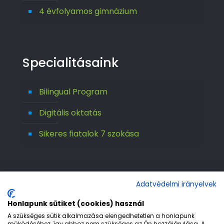
4 évfolyamos gimnázium
Specialitásaink
Bilingual Program
Digitális oktatás
Sikeres fiatalok 7 szokása
Adatvédelmi irányelvek
Honlapunk sütiket (cookies) használ
A szükséges sütik alkalmazása elengedhetetlen a honlapunk
működéséhez, így ahhoz nem szükséges az Ön hozzájárulása. A