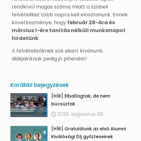
rendkívül magas száma miatt a szóbeli
felvételiket több napra kell elosztanunk. Ennek
következménye, hogy
február 28-ára és
március 1-ére tanítás nélküli munkanapot
hirdetünk
.
A felvételizőknek sok sikert kívánunk,
diákjainknak pedig jó pihenést!
Korábbi bejegyzések
[HÍR] Elballagtak, de nem
búcsúztak
2026. augusztus 06.
[HÍR] Gratulálunk az első Alumni
Kiválósági Díj győzteseinek