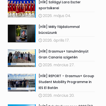
[HÍR] Szilágyi Lara Eszter
sportsikerei
2026. május 04.
[HÍR] Mély fájdalommal
búcsúzunk
2026. április 17.
[HÍR] Erasmus+ tanulmányút
Gran Canaria szigetén
2026. március 27.
[HÍR] REPORT – Erasmus+ Group
Student Mobility Programme in
IES El Batán
2026. március 20.