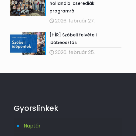
hollandiai cserediák
programról
2026. február 27.
[HÍR] Szóbeli felvételi
időbeosztás
2026. február 25.
Gyorslinkek
Naptár