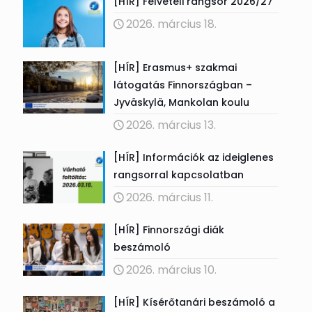
[HÍR] Felvételi rangsor 2026/27
2026. március 18.
[HÍR] Erasmus+ szakmai
látogatás Finnországban –
Jyväskylä, Mankolan koulu
2026. március 13.
[HÍR] Információk az ideiglenes
rangsorral kapcsolatban
2026. március 11.
[HÍR] Finnországi diák
beszámoló
2026. március 10.
[HÍR] Kísérőtanári beszámoló a