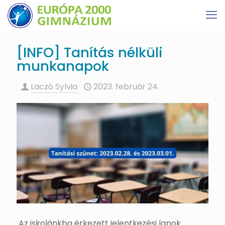
[INFO] Tanítás nélküli
munkanapok
Laczó Sylvia
2023. február 24.
Az iskolánkba érkezett jelentkezési lapok