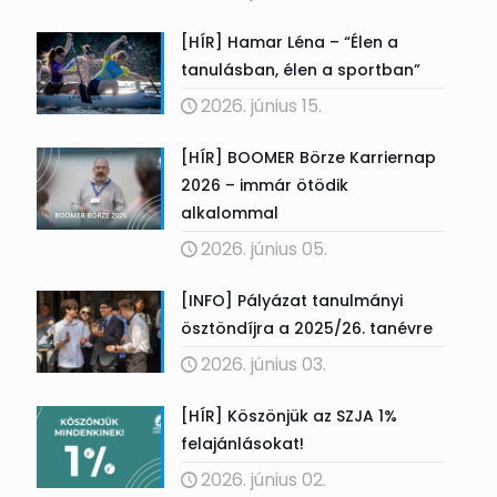
[HÍR] Hamar Léna – “Élen a
tanulásban, élen a sportban”
2026. június 15.
[HÍR] BOOMER Börze Karriernap
2026 – immár ötödik
alkalommal
2026. június 05.
[INFO] Pályázat tanulmányi
ösztöndíjra a 2025/26. tanévre
2026. június 03.
[HÍR] Köszönjük az SZJA 1%
felajánlásokat!
2026. június 02.