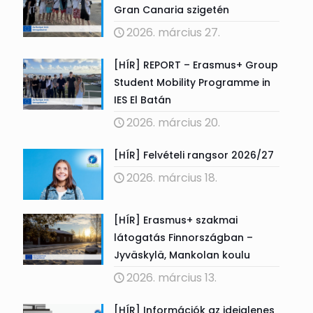
Gran Canaria szigetén
2026. március 27.
[HÍR] REPORT – Erasmus+ Group
Student Mobility Programme in
IES El Batán
2026. március 20.
[HÍR] Felvételi rangsor 2026/27
2026. március 18.
[HÍR] Erasmus+ szakmai
látogatás Finnországban –
Jyväskylä, Mankolan koulu
2026. március 13.
[HÍR] Információk az ideiglenes