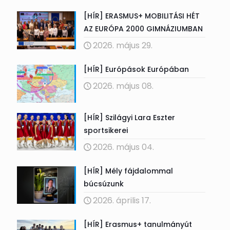
[HÍR] ERASMUS+ MOBILITÁSI HÉT
AZ EURÓPA 2000 GIMNÁZIUMBAN
2026. május 29.
[HÍR] Európások Európában
2026. május 08.
[HÍR] Szilágyi Lara Eszter
sportsikerei
2026. május 04.
[HÍR] Mély fájdalommal
búcsúzunk
2026. április 17.
[HÍR] Erasmus+ tanulmányút