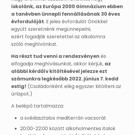
iskolánk, az Európa 2000 Gimnázium ebben
a tanévben ünnepli fennállásának 30 éves
évfordulóját
. E jeles évfordulót Önökkel
együtt szeretnénk megünnepelni,
ezért fogadják szeretettel az alkalomra
szóló meghívónkat.
Ha részt tud venni a rendezvényen
és
elfogadja meghívásunkat, akkor kérjük,
az
alábbi kérdőív kitöltésével jelezze ezt
számunkra legkésőbb 2022. június 7. kedd
estig!
(Családonként elég egyszer kitölteni az
űrlapot.)
A belépő tartalmazza:
a svédasztalos mediterrán vacsorát
20:00-22:00 között alkoholmentes italok