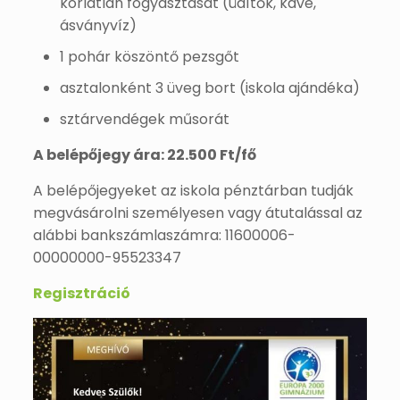
korlátlan fogyasztását (üdítők, kávé,
ásványvíz)
1 pohár köszöntő pezsgőt
asztalonként 3 üveg bort (iskola ajándéka)
sztárvendégek műsorát
A belépőjegy ára: 22.500 Ft/fő
A belépőjegyeket az iskola pénztárban tudják
megvásárolni személyesen vagy átutalással az
alábbi bankszámlaszámra: 11600006-
00000000-95523347
Regisztráció