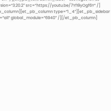
ion=”3.20.2″ src=”https://youtu.be/7YfI9yOgf6Y” /]
b_column][et_pb_column type=”1_4″][et_pb_sidebar
s=”all” global_module=”6940″ /][/et_pb_column]