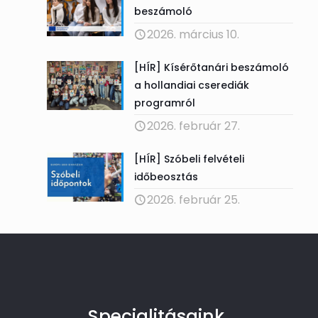
beszámoló
2026. március 10.
[HÍR] Kísérőtanári beszámoló
a hollandiai cserediák
programról
2026. február 27.
[HÍR] Szóbeli felvételi
időbeosztás
2026. február 25.
Specialitásaink