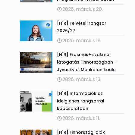
2026. március 20.
[HÍR] Felvételi rangsor
2026/27
2026. március 18.
[HÍR] Erasmus+ szakmai
látogatás Finnországban –
Jyväskylä, Mankolan koulu
2026. március 13.
[HÍR] Információk az
ideiglenes rangsorral
kapcsolatban
2026. március 11.
[HÍR] Finnországi diák