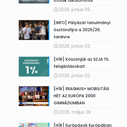
ötödik alkalommal
2026. június 05.
[INFO] Pályázat tanulmányi
ösztöndíjra a 2025/26.
tanévre
2026. június 03.
[HÍR] Köszönjük az SZJA 1%
felajánlásokat!
2026. június 02.
[HÍR] ERASMUS+ MOBILITÁSI
HÉT AZ EURÓPA 2000
GIMNÁZIUMBAN
2026. május 29.
[HÍR] Európások Európában