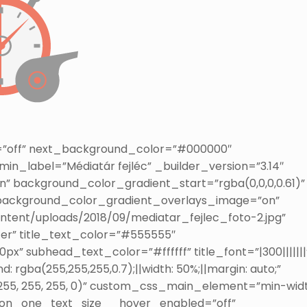
ty=”off” next_background_color=”#000000″
in_label=”Médiatár fejléc” _builder_version=”3.14″
” background_color_gradient_start=”rgba(0,0,0,0.61)”
 background_color_gradient_overlays_image=”on”
tent/uploads/2018/09/mediatar_fejlec_foto-2.jpg”
er” title_text_color=”#555555″
” subhead_text_color=”#ffffff” title_font=”|300|||||||
rgba(255,255,255,0.7);||width: 50%;||margin: auto;”
(255, 255, 255, 0)” custom_css_main_element=”min-widt
tton_one_text_size__hover_enabled=”off”