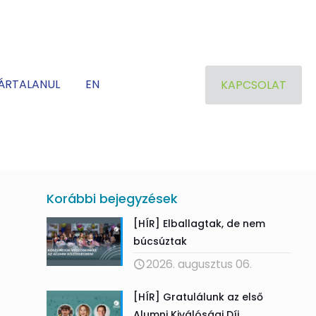
ÁRTALANUL
EN
KAPCSOLAT
Korábbi bejegyzések
[HÍR] Elballagtak, de nem
búcsúztak
2026. augusztus 06.
[HÍR] Gratulálunk az első
Alumni Kiválósági Díj