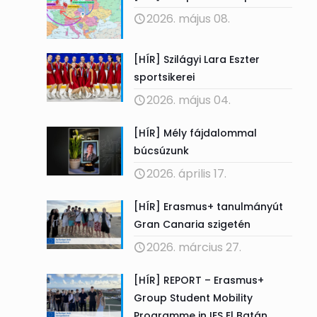
2026. május 08.
[HÍR] Szilágyi Lara Eszter
sportsikerei
2026. május 04.
[HÍR] Mély fájdalommal
búcsúzunk
2026. április 17.
[HÍR] Erasmus+ tanulmányút
Gran Canaria szigetén
2026. március 27.
[HÍR] REPORT – Erasmus+
Group Student Mobility
Programme in IES El Batán