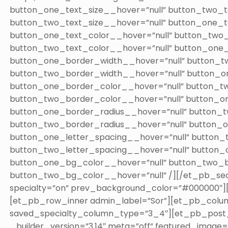
button_one_text_size__hover=”null” button_two_t
button_two_text_size__hover=”null” button_one_
button_one_text_color__hover=”null” button_two
button_two_text_color__hover=”null” button_one
button_one_border_width__hover=”null” button_
button_two_border_width__hover=”null” button_o
button_one_border_color__hover=”null” button_t
button_two_border_color__hover=”null” button_o
button_one_border_radius__hover=”null” button_
button_two_border_radius__hover=”null” button_
button_one_letter_spacing__hover=”null” button_
button_two_letter_spacing__hover=”null” button
button_one_bg_color__hover=”null” button_two_
button_two_bg_color__hover=”null” /][/et_pb_secti
specialty=”on” prev_background_color=”#000000″]
[et_pb_row_inner admin_label=”Sor”][et_pb_colu
saved_specialty_column_type=”3_4″][et_pb_post_t
_builder_version=”3.14″ meta=”off” featured_image=