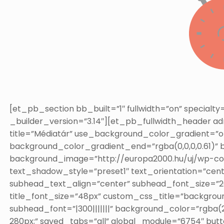
[et_pb_section bb_built=”1″ fullwidth=”on” special
_builder_version=”3.14″][et_pb_fullwidth_header adm
title=”Médiatár” use_background_color_gradient=”on
background_color_gradient_end=”rgba(0,0,0,0.61)”
background_image=”http://europa2000.hu/uj/wp-con
text_shadow_style=”preset1″ text_orientation=”cent
subhead_text_align=”center” subhead_font_size=”20px
title_font_size=”48px” custom_css_title=”background: 
subhead_font=”|300|||||||” background_color=”rgba
280px;” saved_tabs=”all” global_module=”6754″ bu