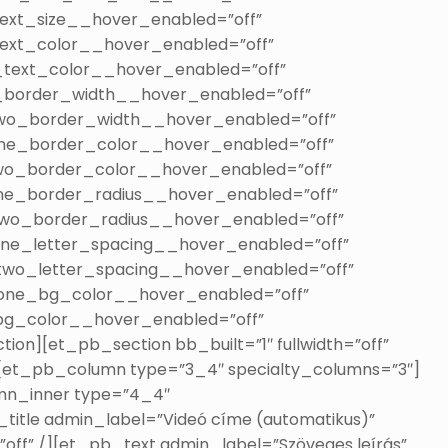
ext_size__hover_enabled=”off”
text_color__hover_enabled=”off”
_text_color__hover_enabled=”off”
_border_width__hover_enabled=”off”
two_border_width__hover_enabled=”off”
ne_border_color__hover_enabled=”off”
wo_border_color__hover_enabled=”off”
ne_border_radius__hover_enabled=”off”
two_border_radius__hover_enabled=”off”
one_letter_spacing__hover_enabled=”off”
two_letter_spacing__hover_enabled=”off”
_one_bg_color__hover_enabled=”off”
bg_color__hover_enabled=”off”
on][et_pb_section bb_built=”1″ fullwidth=”off”
[et_pb_column type=”3_4″ specialty_columns=”3″]
mn_inner type=”4_4″
itle admin_label=”Videó címe (automatikus)”
”off” /][et_pb_text admin_label=”Szöveges leírás”