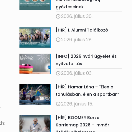
győzteseinek
2026. július 30.
[HÍR] I. Alumni Találkozó
2026. július 28.
[INFO] 2026 nyári ügyelet és
nyitvatartás
2026. július 03.
[HÍR] Hamar Léna – “Élen a
tanulásban, élen a sportban”
2026. június 15.
”
[HÍR] BOOMER Börze
h:
Karriernap 2026 – immár