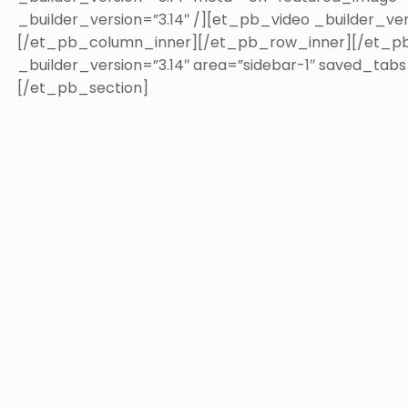
_builder_version=”3.14″ /][et_pb_video _builder_vers
[/et_pb_column_inner][/et_pb_row_inner][/et_p
_builder_version=”3.14″ area=”sidebar-1″ saved_tab
[/et_pb_section]