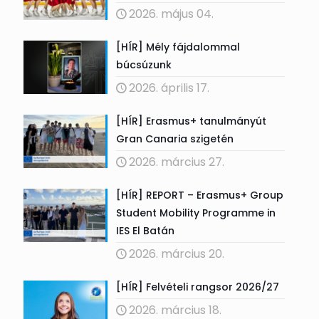
2026. május 04.
[HÍR] Mély fájdalommal
búcsúzunk
2026. április 17.
[HÍR] Erasmus+ tanulmányút
Gran Canaria szigetén
2026. március 27.
[HÍR] REPORT – Erasmus+ Group
Student Mobility Programme in
IES El Batán
2026. március 20.
[HÍR] Felvételi rangsor 2026/27
2026. március 18.