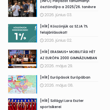
[INFO] Pályázat tanulmányi
ösztöndíjra a 2025/26. tanévre
2026. június 03.
[HÍR] Köszönjük az SZJA 1%
felajánlásokat!
2026. június 02.
[HÍR] ERASMUS+ MOBILITÁSI HÉT
AZ EURÓPA 2000 GIMNÁZIUMBAN
2026. május 29.
[HÍR] Európások Európában
2026. május 08.
[HÍR] Szilágyi Lara Eszter
sportsikerei