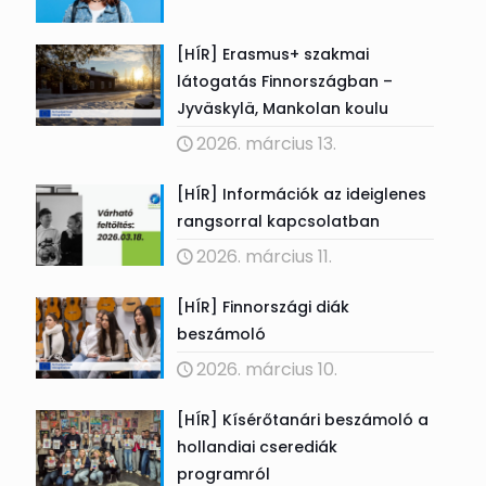
[HÍR] Erasmus+ szakmai
látogatás Finnországban –
Jyväskylä, Mankolan koulu
2026. március 13.
[HÍR] Információk az ideiglenes
rangsorral kapcsolatban
2026. március 11.
[HÍR] Finnországi diák
beszámoló
2026. március 10.
[HÍR] Kísérőtanári beszámoló a
hollandiai cserediák
programról