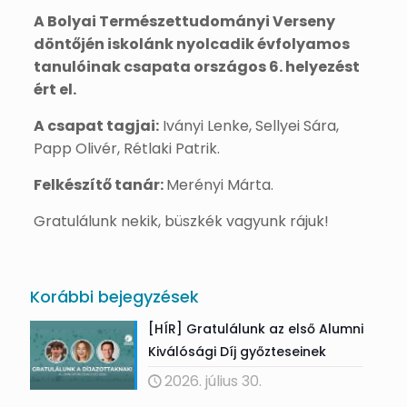
A Bolyai Természettudományi Verseny
döntőjén iskolánk nyolcadik évfolyamos
tanulóinak csapata országos 6. helyezést
ért el.
A csapat tagjai:
Iványi Lenke, Sellyei Sára,
Papp Olivér, Rétlaki Patrik.
Felkészítő tanár:
Merényi Márta.
Gratulálunk nekik, büszkék vagyunk rájuk!
Korábbi bejegyzések
[HÍR] Gratulálunk az első Alumni
Kiválósági Díj győzteseinek
2026. július 30.