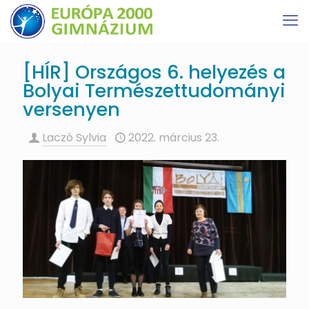
[HÍR] Országos 6. helyezés a
Bolyai Természettudományi
versenyen
Laczó Sylvia
2022. március 23.