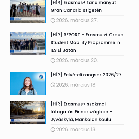
[HÍR] Erasmus+ tanulmányút
Gran Canaria szigetén
2026. március 27.
[HÍR] REPORT – Erasmus+ Group
Student Mobility Programme in
IES El Batán
2026. március 20.
[HÍR] Felvételi rangsor 2026/27
2026. március 18.
[HÍR] Erasmus+ szakmai
látogatás Finnországban –
Jyväskylä, Mankolan koulu
2026. március 13.