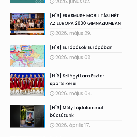
2026. június 02.
[HÍR] ERASMUS+ MOBILITÁSI HÉT
AZ EURÓPA 2000 GIMNÁZIUMBAN
2026. május 29.
[HÍR] Európások Európában
2026. május 08.
[HÍR] Szilágyi Lara Eszter
sportsikerei
2026. május 04.
[HÍR] Mély fájdalommal
búcsúzunk
2026. április 17.