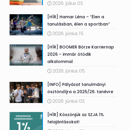
2026. július 03.
[HÍR] Hamar Léna – “Élen a
tanulásban, élen a sportban”
2026. június 15.
[HÍR] BOOMER Börze Karriernap
2026 – immár ötödik
alkalommal
2026. június 05.
[INFO] Pályázat tanulmányi
ösztöndíjra a 2025/26. tanévre
2026. június 03.
[HÍR] Köszönjük az SZJA 1%
felajánlásokat!