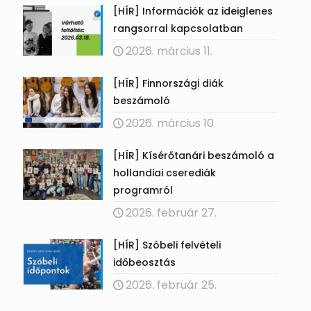
[HÍR] Információk az ideiglenes
rangsorral kapcsolatban
2026. március 11.
[HÍR] Finnországi diák
beszámoló
2026. március 10.
[HÍR] Kísérőtanári beszámoló a
hollandiai cserediák
programról
2026. február 27.
[HÍR] Szóbeli felvételi
időbeosztás
2026. február 25.