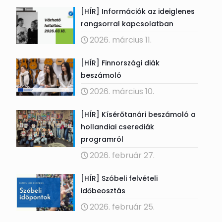
[HÍR] Információk az ideiglenes
rangsorral kapcsolatban
2026. március 11.
[HÍR] Finnországi diák
beszámoló
2026. március 10.
[HÍR] Kísérőtanári beszámoló a
hollandiai cserediák
programról
2026. február 27.
[HÍR] Szóbeli felvételi
időbeosztás
2026. február 25.