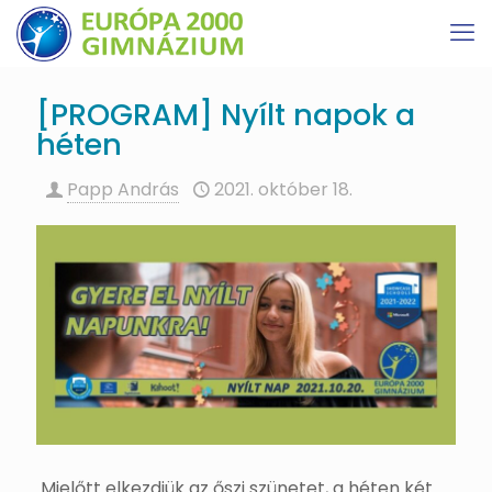
[PROGRAM] Nyílt napok a
héten
Papp András
2021. október 18.
Mielőtt elkezdjük az őszi szünetet, a héten két