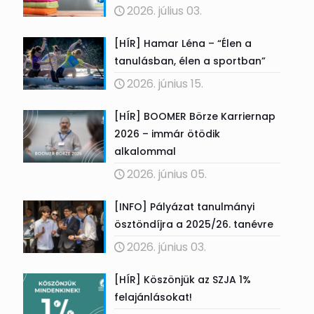
2026. július 03.
[HÍR] Hamar Léna – “Élen a
tanulásban, élen a sportban”
2026. június 15.
[HÍR] BOOMER Börze Karriernap
2026 – immár ötödik
alkalommal
2026. június 05.
[INFO] Pályázat tanulmányi
ösztöndíjra a 2025/26. tanévre
2026. június 03.
[HÍR] Köszönjük az SZJA 1%
felajánlásokat!