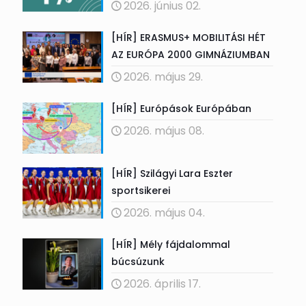
2026. június 02.
[HÍR] ERASMUS+ MOBILITÁSI HÉT
AZ EURÓPA 2000 GIMNÁZIUMBAN
2026. május 29.
[HÍR] Európások Európában
2026. május 08.
[HÍR] Szilágyi Lara Eszter
sportsikerei
2026. május 04.
[HÍR] Mély fájdalommal
búcsúzunk
2026. április 17.