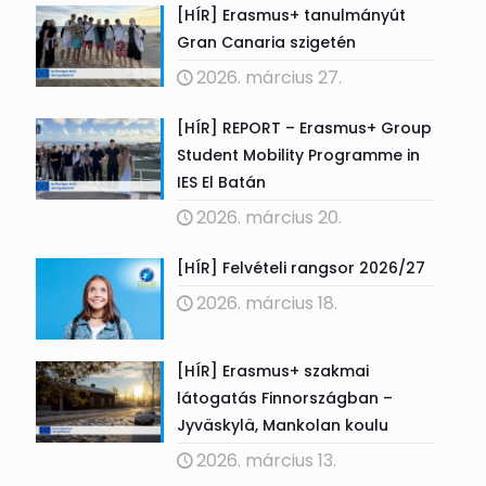
[HÍR] Erasmus+ tanulmányút
Gran Canaria szigetén
2026. március 27.
[HÍR] REPORT – Erasmus+ Group
Student Mobility Programme in
IES El Batán
2026. március 20.
[HÍR] Felvételi rangsor 2026/27
2026. március 18.
[HÍR] Erasmus+ szakmai
látogatás Finnországban –
Jyväskylä, Mankolan koulu
2026. március 13.