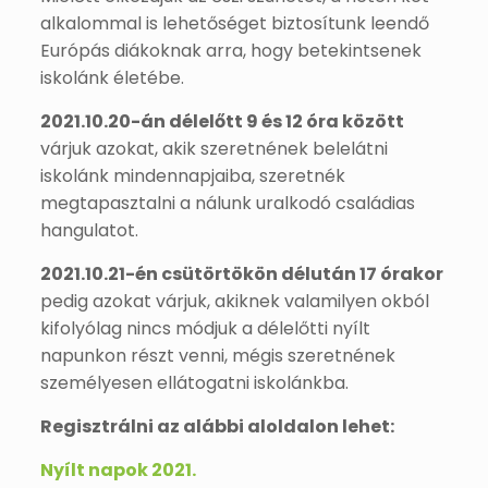
alkalommal is lehetőséget biztosítunk leendő
Európás diákoknak arra, hogy betekintsenek
iskolánk életébe.
2021.10.20-án délelőtt 9 és 12 óra között
várjuk azokat, akik szeretnének belelátni
iskolánk mindennapjaiba, szeretnék
megtapasztalni a nálunk uralkodó családias
hangulatot.
2021.10.21-én csütörtökön délután 17 órakor
pedig azokat várjuk, akiknek valamilyen okból
kifolyólag nincs módjuk a délelőtti nyílt
napunkon részt venni, mégis szeretnének
személyesen ellátogatni iskolánkba.
Regisztrálni az alábbi aloldalon lehet:
Nyílt napok 2021.