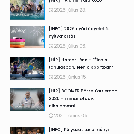
[HÍR] I. Alumni Találkozó
2026. július 28.
[INFO] 2026 nyári ügyelet és
nyitvatartás
2026. július 03.
[HÍR] Hamar Léna – “Élen a
tanulásban, élen a sportban”
2026. június 15.
[HÍR] BOOMER Börze Karriernap
2026 – immár ötödik
alkalommal
2026. június 05.
[INFO] Pályázat tanulmányi