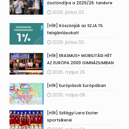
ösztöndíjra a 2025/26. tanévre
2026. június 03.
[HÍR] Köszönjük az SZJA 1%
felajánlásokat!
2026. június 02.
[HÍR] ERASMUS+ MOBILITÁSI HÉT
AZ EURÓPA 2000 GIMNÁZIUMBAN
2026. május 29.
[HÍR] Európások Európában
2026. május 08.
[HÍR] Szilágyi Lara Eszter
sportsikerei