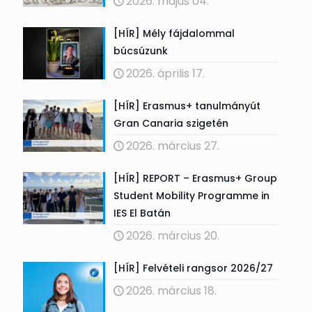
2026. május 04.
[HÍR] Mély fájdalommal
búcsúzunk
2026. április 17.
[HÍR] Erasmus+ tanulmányút
Gran Canaria szigetén
2026. március 27.
[HÍR] REPORT – Erasmus+ Group
Student Mobility Programme in
IES El Batán
2026. március 20.
[HÍR] Felvételi rangsor 2026/27
2026. március 18.