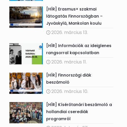
[HÍR] Erasmus+ szakmai
látogatás Finnországban –
Jyväskylä, Mankolan koulu
2026. március 13.
[HÍR] Információk az ideiglenes
rangsorral kapcsolatban
2026. március 11.
[HÍR] Finnországi diák
beszámoló
2026. március 10.
[HÍR] Kísérőtanári beszámoló a
hollandiai cserediák
programról