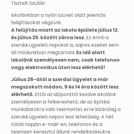
Tisztelt Szülők!
Iskolánkban a nyári szünet alatt jelentős
felújításokat végzünk.
A felújítás miatt az iskola épülete július 12.
és július 25. között zárva lesz.
Ez érinti a
szerdai ügyeleti napokat is, sajnos ezeket sem
áll módunkban megtartani.
Ez idő alatt
iskolánk személyesen nem, csak telefonon
vagy elektronikus úton lesz elérhető!
Július 26-ától a szerdai ügyelet a már
megszokott módon, 9 és 14 óra között lesz
elérhető.
Ettől az időponttól kezdve iskolánk
személyesen is felkereshető, de az építési
munkálatokra való tekintettel, erre kizárólag a
szerdai ügyeleti napon lesz lehetőség. A hét
többi napján e-mail-en, telefonon és a
teamsen keresztül állunk rendelkezésükre.