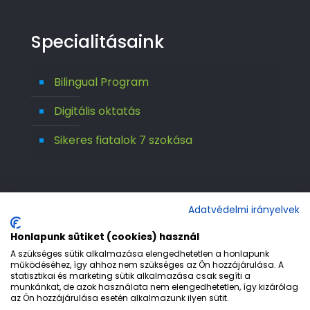
Specialitásaink
Bilingual Program
Digitális oktatás
Sikeres fiatalok 7 szokása
Adatvédelmi irányelvek
Honlapunk sütiket (cookies) használ
A szükséges sütik alkalmazása elengedhetetlen a honlapunk
működéséhez, így ahhoz nem szükséges az Ön hozzájárulása. A
statisztikai és marketing sütik alkalmazása csak segíti a
© 1992-2026 Európa 2000 Gimnázium. All
munkánkat, de azok használata nem elengedhetetlen, így kizárólag
az Ön hozzájárulása esetén alkalmazunk ilyen sütit.
Rights Reserved.