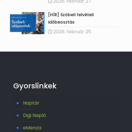
2026. február 27.
[HÍR] Szóbeli felvételi
időbeosztás
2026. február 25.
Gyorslinkek
Naptár
Digi Napló
eMenza