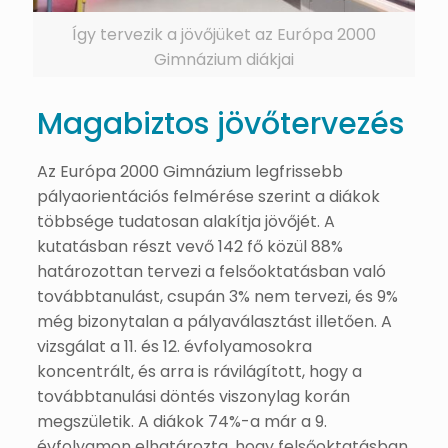
Így tervezik a jövőjüket az Európa 2000
Gimnázium diákjai
Magabiztos jövőtervezés
Az Európa 2000 Gimnázium legfrissebb
pályaorientációs felmérése szerint a diákok
többsége tudatosan alakítja jövőjét. A
kutatásban részt vevő 142 fő közül 88%
határozottan tervezi a felsőoktatásban való
továbbtanulást, csupán 3% nem tervezi, és 9%
még bizonytalan a pályaválasztást illetően. A
vizsgálat a 11. és 12. évfolyamosokra
koncentrált, és arra is rávilágított, hogy a
továbbtanulási döntés viszonylag korán
megszületik. A diákok 74%-a már a 9.
évfolyamon elhatározta, hogy felsőoktatásban