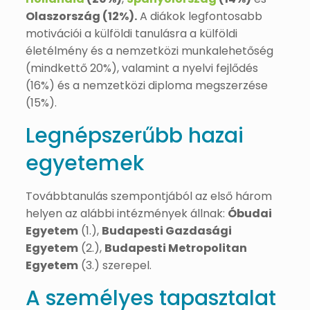
Olaszország (12%).
A diákok legfontosabb
motivációi a külföldi tanulásra a külföldi
életélmény és a nemzetközi munkalehetőség
(mindkettő 20%), valamint a nyelvi fejlődés
(16%) és a nemzetközi diploma megszerzése
(15%).
Legnépszerűbb hazai
egyetemek
Továbbtanulás szempontjából az első három
helyen az alábbi intézmények állnak:
Óbudai
Egyetem
(1.),
Budapesti Gazdasági
Egyetem
(2.),
Budapesti Metropolitan
Egyetem
(3.) szerepel.
A személyes tapasztalat