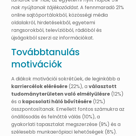
nak nyújtanak tájékozódást.
A fennmaradó 21%
online sajtóportálokból, közösségi média
oldalakról, hirdetésekből, egyetemi
rangsorokból, televízióból, rádióból és
újságokból szerzi az információkat.
Továbbtanulás
motivációk
A diákok motivációi sokrétűek, de leginkább a
karriercélok elérésére
(22%), a
választott
tudományterületen való elmélyülésre
(12%)
és a
kapcsolati háló bővítésére
(12%)
összpontosítanak. Emellett fontos számukra az
önállósodás és felnőtté válás (10%), a
gyakorlati tapasztalat megszerzése (9%) és a
szélesebb munkaerőpiaci lehetőségek (8%).