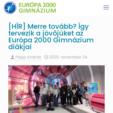
[HÍR] Merre tovább? Így
tervezik a jövőjüket az
Európa 2000 Gimnázium
diákjai
Papp András
2025. november 24.