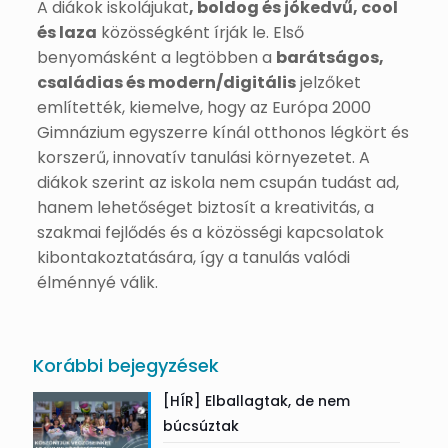
A diákok iskolájukat
, boldog és jókedvű, cool
és laza
közösségként írják le. Első
benyomásként a legtöbben a
barátságos,
családias és modern/digitális
jelzőket
említették, kiemelve, hogy az Európa 2000
Gimnázium egyszerre kínál otthonos légkört és
korszerű, innovatív tanulási környezetet. A
diákok szerint az iskola nem csupán tudást ad,
hanem lehetőséget biztosít a kreativitás, a
szakmai fejlődés és a közösségi kapcsolatok
kibontakoztatására, így a tanulás valódi
élménnyé válik.
Korábbi bejegyzések
[HÍR] Elballagtak, de nem
búcsúztak