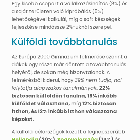
Egy kisebb csoport a vállalkozásindítás (8%) és
a saját területen való kipróbálás (5%)
lehetőségével kalkulál, míg a soft készségek
fejlesztése mindössze 2%-uknál szerepel.
Külföldi továbbtanulás
Az Európa 2000 Gimnázium felmérése szerint a
diákok egy része már döntött a továbbtanulás
helyéről, de sokan még bizonytalanok. A
felmérésből kiderül, hogy
39% nem tudja, hol
folytatja alapszakos tanulmányait
.
22%
biztosan külföldön tanulna, 15% inkább
külföldet választana,
míg
12% biztosan
itthon, és 12% inkább itthon választana
képzést.
A külföldi célországok között a legnépszerűbb
Hollandia
(20%)
,
Spanyolország
(14%)
és