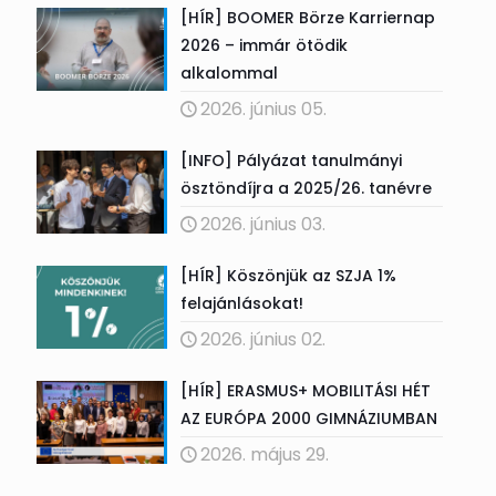
[HÍR] BOOMER Börze Karriernap
2026 – immár ötödik
alkalommal
2026. június 05.
[INFO] Pályázat tanulmányi
ösztöndíjra a 2025/26. tanévre
2026. június 03.
[HÍR] Köszönjük az SZJA 1%
felajánlásokat!
2026. június 02.
[HÍR] ERASMUS+ MOBILITÁSI HÉT
AZ EURÓPA 2000 GIMNÁZIUMBAN
2026. május 29.