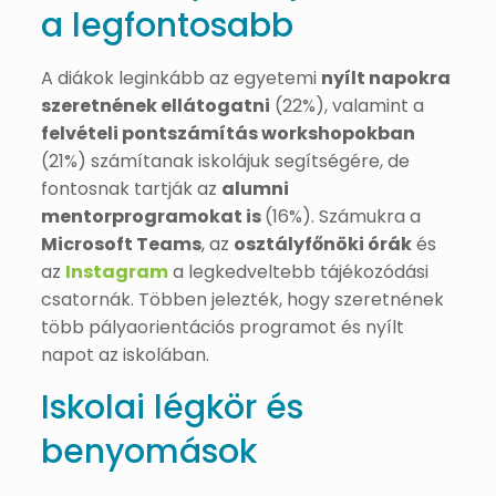
a legfontosabb
A diákok leginkább az egyetemi
nyílt napokra
szeretnének ellátogatni
(22%), valamint a
felvételi pontszámítás workshopokban
(21%) számítanak iskolájuk segítségére, de
fontosnak tartják az
alumni
mentorprogramokat is
(16%). Számukra a
Microsoft Teams
, az
osztályfőnöki órák
és
az
Instagram
a legkedveltebb tájékozódási
csatornák. Többen jelezték, hogy szeretnének
több pályaorientációs programot és nyílt
napot az iskolában.
Iskolai légkör és
benyomások