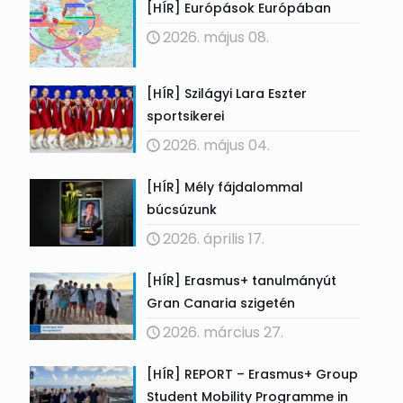
[HÍR] Európások Európában
2026. május 08.
[HÍR] Szilágyi Lara Eszter
sportsikerei
2026. május 04.
[HÍR] Mély fájdalommal
búcsúzunk
2026. április 17.
[HÍR] Erasmus+ tanulmányút
Gran Canaria szigetén
2026. március 27.
[HÍR] REPORT – Erasmus+ Group
Student Mobility Programme in