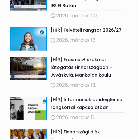
IES El Batán
2026. március 20.
[HÍR] Felvételi rangsor 2026/27
2026. március 18.
[HÍR] Erasmus+ szakmai
látogatás Finnországban –
Jyväskylä, Mankolan koulu
2026. március 13.
[HÍR] Információk az ideiglenes
rangsorral kapcsolatban
2026. március 11.
[HÍR] Finnországi diák