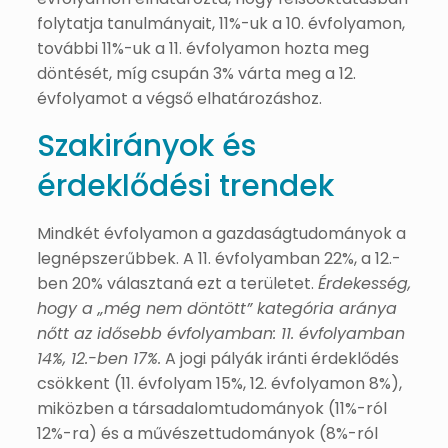
folytatja tanulmányait, 11%-uk a 10. évfolyamon,
további 11%-uk a 11. évfolyamon hozta meg
döntését, míg csupán 3% várta meg a 12.
évfolyamot a végső elhatározáshoz.
Szakirányok és
érdeklődési trendek
Mindkét évfolyamon a gazdaságtudományok a
legnépszerűbbek. A 11. évfolyamban 22%, a 12.-
ben 20% választaná ezt a területet.
Érdekesség,
hogy a „még nem döntött” kategória aránya
nőtt az idősebb évfolyamban: 11. évfolyamban
14%, 12.-ben 17%.
A jogi pályák iránti érdeklődés
csökkent (11. évfolyam 15%, 12. évfolyamon 8%),
miközben a társadalomtudományok (11%-ról
12%-ra) és a művészettudományok (8%-ról