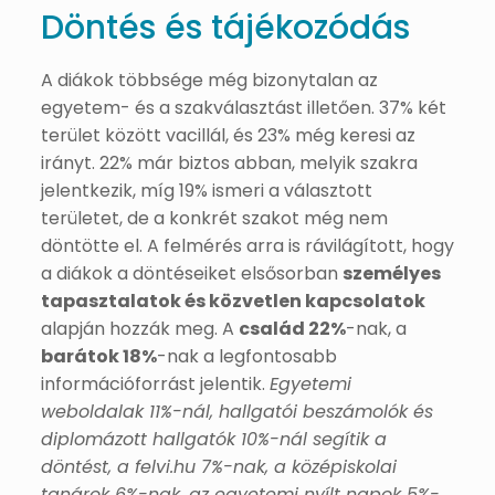
Döntés és tájékozódás
A diákok többsége még bizonytalan az
egyetem- és a szakválasztást illetően. 37% két
terület között vacillál, és 23% még keresi az
irányt. 22% már biztos abban, melyik szakra
jelentkezik, míg 19% ismeri a választott
területet, de a konkrét szakot még nem
döntötte el. A felmérés arra is rávilágított, hogy
a diákok a döntéseiket elsősorban
személyes
tapasztalatok és közvetlen kapcsolatok
alapján hozzák meg. A
család 22%
-nak, a
barátok 18%
-nak a legfontosabb
információforrást jelentik.
Egyetemi
weboldalak 11%-nál, hallgatói beszámolók és
diplomázott hallgatók 10%-nál segítik a
döntést, a felvi.hu 7%-nak, a középiskolai
tanárok 6%-nak, az egyetemi nyílt napok 5%-