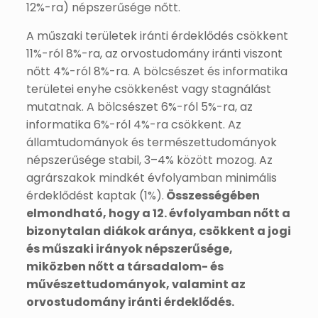
12%-ra) népszerűsége nőtt.
A műszaki területek iránti érdeklődés csökkent
11%-ról 8%-ra, az orvostudomány iránti viszont
nőtt 4%-ról 8%-ra. A bölcsészet és informatika
területei enyhe csökkenést vagy stagnálást
mutatnak. A bölcsészet 6%-ról 5%-ra, az
informatika 6%-ról 4%-ra csökkent. Az
államtudományok és természettudományok
népszerűsége stabil, 3–4% között mozog. Az
agrárszakok mindkét évfolyamban minimális
érdeklődést kaptak (1%).
Összességében
elmondható, hogy a 12. évfolyamban nőtt a
bizonytalan diákok aránya, csökkent a jogi
és műszaki irányok népszerűsége,
miközben nőtt a társadalom- és
művészettudományok, valamint az
orvostudomány iránti érdeklődés.