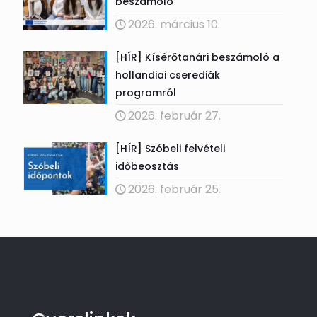
beszámoló
2026. március 10.
[HÍR] Kísérőtanári beszámoló a
hollandiai cserediák
programról
2026. február 27.
[HÍR] Szóbeli felvételi
időbeosztás
2026. február 25.