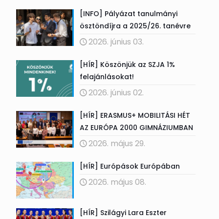
[INFO] Pályázat tanulmányi
ösztöndíjra a 2025/26. tanévre
2026. június 03.
[HÍR] Köszönjük az SZJA 1%
felajánlásokat!
2026. június 02.
[HÍR] ERASMUS+ MOBILITÁSI HÉT
AZ EURÓPA 2000 GIMNÁZIUMBAN
2026. május 29.
[HÍR] Európások Európában
2026. május 08.
[HÍR] Szilágyi Lara Eszter