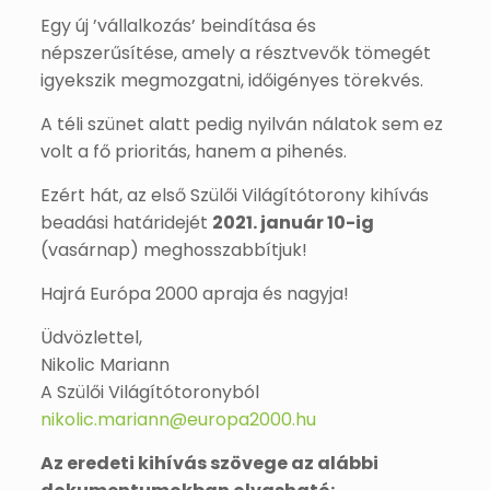
Egy új ’vállalkozás’ beindítása és
népszerűsítése, amely a résztvevők tömegét
igyekszik megmozgatni, időigényes törekvés.
A téli szünet alatt pedig nyilván nálatok sem ez
volt a fő prioritás, hanem a pihenés.
Ezért hát, az első Szülői Világítótorony kihívás
beadási határidejét
2021. január 10-ig
(vasárnap) meghosszabbítjuk!
Hajrá Európa 2000 apraja és nagyja!
Üdvözlettel,
Nikolic Mariann
A Szülői Világítótoronyból
nikolic.mariann@europa2000.hu
Az eredeti kihívás szövege az alábbi