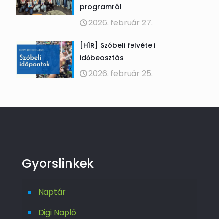
programról
2026. február 27.
[HÍR] Szóbeli felvételi
időbeosztás
2026. február 25.
Gyorslinkek
Naptár
Digi Napló