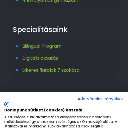
4 évfolyamos gimnázium
Specialitásaink
Bilingual Program
Digitális oktatás
Sikeres fiatalok 7 szokása
Adatvédelmi irányelvek
Honlapunk sütiket (cookies) használ
A szükséges sütik alkalmazása elengedhetetlen a honlapunk
működéséhez, így ahhoz nem szükséges az Ön hozzájárulása. A
statisztikai és marketing sütik alkalmazása csak segíti a