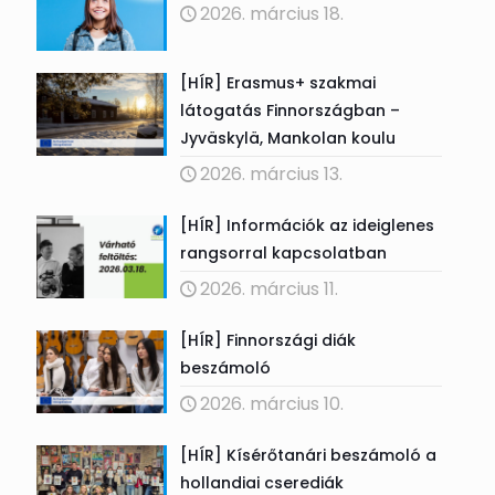
2026. március 18.
[HÍR] Erasmus+ szakmai
látogatás Finnországban –
Jyväskylä, Mankolan koulu
2026. március 13.
[HÍR] Információk az ideiglenes
rangsorral kapcsolatban
2026. március 11.
[HÍR] Finnországi diák
beszámoló
2026. március 10.
[HÍR] Kísérőtanári beszámoló a
hollandiai cserediák