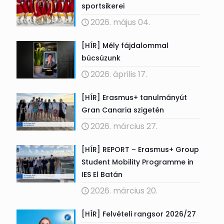
sportsikerei
2026. május 04.
[HÍR] Mély fájdalommal
búcsúzunk
2026. április 17.
[HÍR] Erasmus+ tanulmányút
Gran Canaria szigetén
2026. március 27.
[HÍR] REPORT – Erasmus+ Group
Student Mobility Programme in
IES El Batán
2026. március 20.
[HÍR] Felvételi rangsor 2026/27