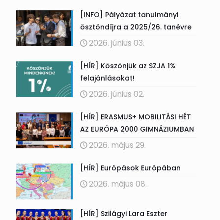
[INFO] Pályázat tanulmányi
ösztöndíjra a 2025/26. tanévre
2026. június 03.
[HÍR] Köszönjük az SZJA 1%
felajánlásokat!
2026. június 02.
[HÍR] ERASMUS+ MOBILITÁSI HÉT
AZ EURÓPA 2000 GIMNÁZIUMBAN
2026. május 29.
[HÍR] Európások Európában
2026. május 08.
[HÍR] Szilágyi Lara Eszter