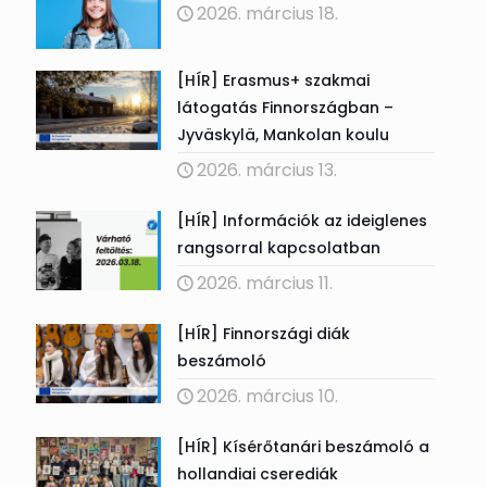
2026. március 18.
[HÍR] Erasmus+ szakmai
látogatás Finnországban –
Jyväskylä, Mankolan koulu
2026. március 13.
[HÍR] Információk az ideiglenes
rangsorral kapcsolatban
2026. március 11.
[HÍR] Finnországi diák
beszámoló
2026. március 10.
[HÍR] Kísérőtanári beszámoló a
hollandiai cserediák