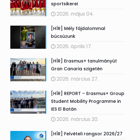
sportsikerei
2026. május 04.
[HÍR] Mély fájdalommal
búcsúzunk
2026. április 17.
[HÍR] Erasmus+ tanulmányút
Gran Canaria szigetén
2026. március 27.
[HÍR] REPORT – Erasmus+ Group
Student Mobility Programme in
IES El Batán
2026. március 20.
[HÍR] Felvételi rangsor 2026/27