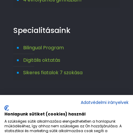
Specialitásaink
Bilingual Program
Digitális oktatás
Sikeres fiatalok 7 szokása
Adatvédelmi irányelvek
Honlapunk sütiket (cookies) használ
A szükséges sütik alkalmazása elengedhetetlen a honlapunk
működéséhez, így ahhoz nem szükséges az Ön hozzájárulása. A
statisztikai és marketing sütik alkalmazása csak segíti a