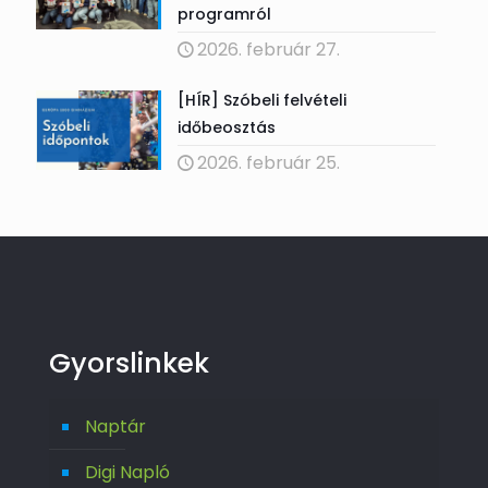
programról
2026. február 27.
[HÍR] Szóbeli felvételi
időbeosztás
2026. február 25.
Gyorslinkek
Naptár
Digi Napló