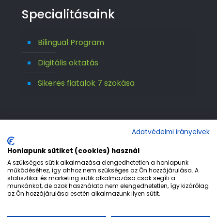
Specialitásaink
Bilingual Program
Digitális oktatás
Sikeres fiatalok 7 szokása
Adatvédelmi irányelvek
Honlapunk sütiket (cookies) használ
A szükséges sütik alkalmazása elengedhetetlen a honlapunk
működéséhez, így ahhoz nem szükséges az Ön hozzájárulása. A
statisztikai és marketing sütik alkalmazása csak segíti a
© 1992-2026 Európa 2000 Gimnázium. All
munkánkat, de azok használata nem elengedhetetlen, így kizárólag
az Ön hozzájárulása esetén alkalmazunk ilyen sütit.
Rights Reserved.
Etika
Adatvédelem
Jogi nyilatkozat