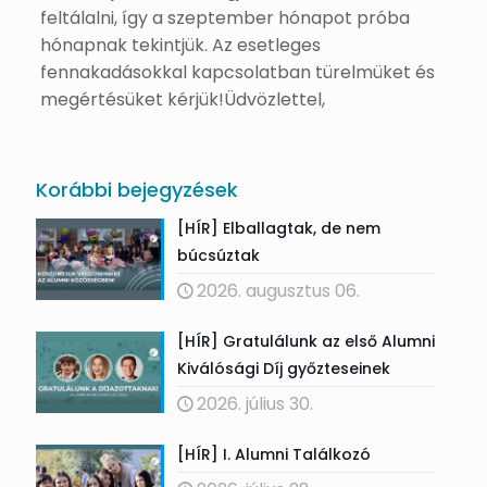
feltálalni, így a szeptember hónapot próba
hónapnak tekintjük. Az esetleges
fennakadásokkal kapcsolatban türelmüket és
megértésüket kérjük!Üdvözlettel,
Korábbi bejegyzések
[HÍR] Elballagtak, de nem
búcsúztak
2026. augusztus 06.
[HÍR] Gratulálunk az első Alumni
Kiválósági Díj győzteseinek
2026. július 30.
[HÍR] I. Alumni Találkozó