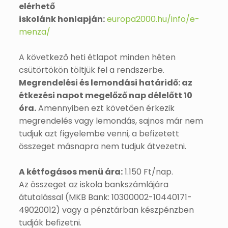
elérhető
iskolánk honlapján:
europa2000.hu/info/e-
menza/
A következő heti étlapot minden héten
csütörtökön töltjük fel a rendszerbe.
Megrendelési és lemondási határidő: az
étkezési napot megelőző nap délelőtt 10
óra.
Amennyiben ezt követően érkezik
megrendelés vagy lemondás, sajnos már nem
tudjuk azt figyelembe venni, a befizetett
összeget másnapra nem tudjuk átvezetni.
A kétfogásos menü ára:
1.150 Ft/nap.
Az összeget az iskola bankszámlájára
átutalással (MKB Bank: 10300002-10440171-
49020012) vagy a pénztárban készpénzben
tudják befizetni.