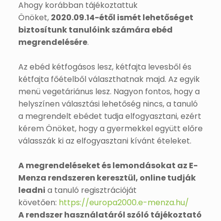
Ahogy korábban tájékoztattuk
Önöket,
2020.09.14-étől ismét lehetőséget
biztosítunk tanulóink számára ebéd
megrendelésére
.
Az ebéd kétfogásos lesz, kétfajta levesből és
kétfajta főételből választhatnak majd. Az egyik
menü vegetáriánus lesz. Nagyon fontos, hogy a
helyszínen választási lehetőség nincs, a tanuló
a megrendelt ebédet tudja elfogyasztani, ezért
kérem Önöket, hogy a gyermekkel együtt előre
válasszák ki az elfogyasztani kívánt ételeket.
A megrendeléseket és lemondásokat az E-
Menza rendszeren keresztül, online tudják
leadni
a tanuló regisztrációját
követően:
https://europa2000.e-menza.hu/
A rendszer használatáról szóló tájékoztató