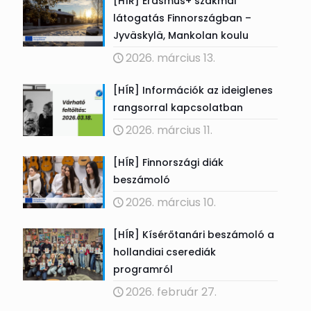
[HÍR] Erasmus+ szakmai
látogatás Finnországban –
Jyväskylä, Mankolan koulu
2026. március 13.
[HÍR] Információk az ideiglenes
rangsorral kapcsolatban
2026. március 11.
[HÍR] Finnországi diák
beszámoló
2026. március 10.
[HÍR] Kísérőtanári beszámoló a
hollandiai cserediák
programról
2026. február 27.