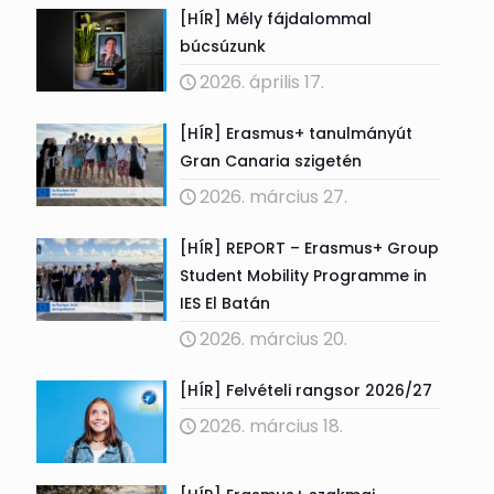
[HÍR] Mély fájdalommal
búcsúzunk
2026. április 17.
[HÍR] Erasmus+ tanulmányút
Gran Canaria szigetén
2026. március 27.
[HÍR] REPORT – Erasmus+ Group
Student Mobility Programme in
IES El Batán
2026. március 20.
[HÍR] Felvételi rangsor 2026/27
2026. március 18.