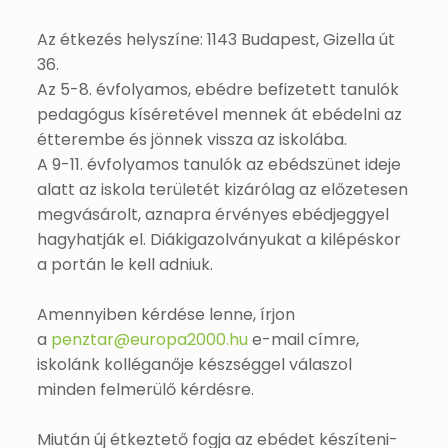
Az étkezés helyszíne: 1143 Budapest, Gizella út
36.
Az 5-8. évfolyamos, ebédre befizetett tanulók
pedagógus kíséretével mennek át ebédelni az
étterembe és jönnek vissza az iskolába.
A 9-11. évfolyamos tanulók az ebédszünet ideje
alatt az iskola területét kizárólag az előzetesen
megvásárolt, aznapra érvényes ebédjeggyel
hagyhatják el. Diákigazolványukat a kilépéskor
a portán le kell adniuk.
Amennyiben kérdése lenne, írjon
a
penztar@europa2000.hu
e-mail címre,
iskolánk kolléganője készséggel válaszol
minden felmerülő kérdésre.
Miután új étkeztető fogja az ebédet készíteni-