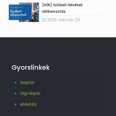
[HÍR] Szóbeli felvételi
időbeosztás
2026. február 25.
Gyorslinkek
Naptár
Digi Napló
eMenza