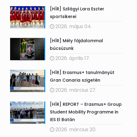
[HÍR] Szilágyi Lara Eszter
sportsikerei
2026. május 04.
[HÍR] Mély fájdalommal
búcsúzunk
2026. április 17.
[HÍR] Erasmus+ tanulmányút
Gran Canaria szigetén
2026. március 27.
[HÍR] REPORT – Erasmus+ Group
Student Mobility Programme in
IES El Batán
2026. március 20.