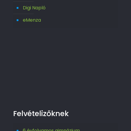
Digi Napló
eMenza
Felvételizőknek
6 évfolyamos gimnázium