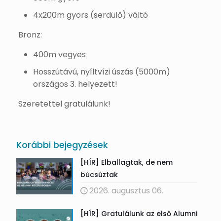
4x200m gyors (serdülő) váltó
Bronz:
400m vegyes
Hosszútávú, nyíltvízi úszás (5000m)
országos 3. helyezett!
Szeretettel gratulálunk!
Korábbi bejegyzések
[HÍR] Elballagtak, de nem
búcsúztak
2026. augusztus 06.
[HÍR] Gratulálunk az első Alumni