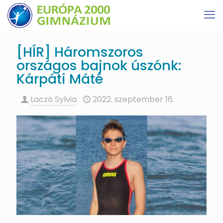
[HÍR] Háromszoros
országos bajnok úszónk:
Kárpáti Máté
Laczó Sylvia
2022. szeptember 16.