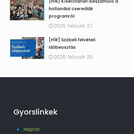
[HÍR] Kísérőtanári beszámoló a
hollandiai cserediák
programról
2026. február 27.
[HÍR] Szóbeli felvételi
időbeosztás
2026. február 25.
Gyorslinkek
Naptár