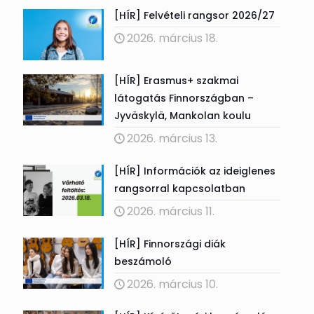
[HÍR] Felvételi rangsor 2026/27
2026. március 18.
[HÍR] Erasmus+ szakmai
látogatás Finnországban –
Jyväskylä, Mankolan koulu
2026. március 13.
[HÍR] Információk az ideiglenes
rangsorral kapcsolatban
2026. március 11.
[HÍR] Finnországi diák
beszámoló
2026. március 10.