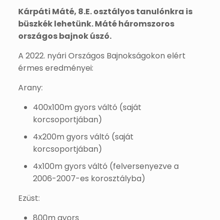
Kárpáti Máté, 8.E. osztályos tanulónkra is
büszkék lehetünk. Máté háromszoros
országos bajnok úszó.
A 2022. nyári Országos Bajnokságokon elért
érmes eredményei:
Arany:
400x100m gyors váltó (saját
korcsoportjában)
4x200m gyors váltó (saját
korcsoportjában)
4x100m gyors váltó (felversenyezve a
2006-2007-es korosztályba)
Ezüst:
800m gyors