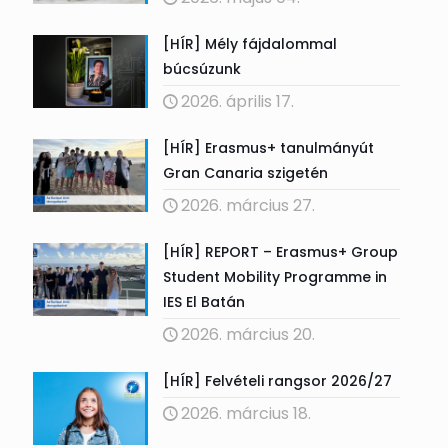
[HÍR] Mély fájdalommal
búcsúzunk
2026. április 17.
[HÍR] Erasmus+ tanulmányút
Gran Canaria szigetén
2026. március 27.
[HÍR] REPORT – Erasmus+ Group
Student Mobility Programme in
IES El Batán
2026. március 20.
[HÍR] Felvételi rangsor 2026/27
2026. március 18.