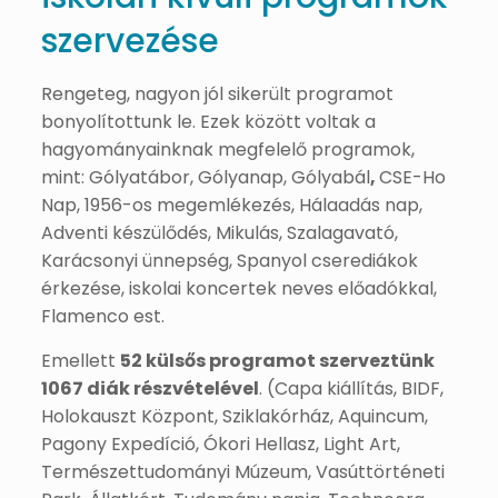
szervezése
Rengeteg, nagyon jól sikerült programot
bonyolítottunk le. Ezek között voltak a
hagyományainknak megfelelő programok,
mint: Gólyatábor, Gólyanap, Gólyabál
,
CSE-Ho
Nap, 1956-os megemlékezés, Hálaadás nap,
Adventi készülődés, Mikulás, Szalagavató,
Karácsonyi ünnepség, Spanyol cserediákok
érkezése, iskolai koncertek neves előadókkal,
Flamenco est.
Emellett
52 külsős programot szerveztünk
1067 diák részvételével
. (Capa kiállítás, BIDF,
Holokauszt Központ, Sziklakórház, Aquincum,
Pagony Expedíció, Ókori Hellasz, Light Art,
Természettudományi Múzeum, Vasúttörténeti