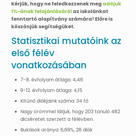
Kérjük, hogy ne feledkezzenek meg
adójuk
1%-ának felajánlásáról
az iskolánkat
fenntartó alapítvány számára! Előre is
köszönjük segítségüket.
Statisztikai mutatóink az
első félév
vonatkozásában
7-8. évfolyam átlaga: 4,46
9-12. évfolyam átlaga: 4,15
Kitűnő diákjaink száma: 34 fő
Nagy örömmel látjuk, hogy 203 tanuló 482
dicséretet szerzett a félévben.
Bukások aránya: 6,69%, 28 diák