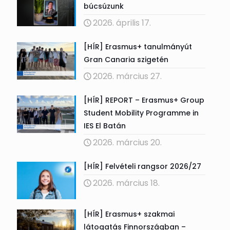
búcsúzunk
2026. április 17.
[HÍR] Erasmus+ tanulmányút
Gran Canaria szigetén
2026. március 27.
[HÍR] REPORT – Erasmus+ Group
Student Mobility Programme in
IES El Batán
2026. március 20.
[HÍR] Felvételi rangsor 2026/27
2026. március 18.
[HÍR] Erasmus+ szakmai
látogatás Finnországban –