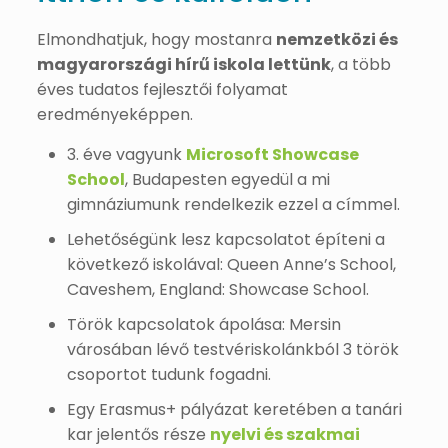
Elmondhatjuk, hogy mostanra
nemzetközi és
magyarországi hírű iskola lettünk
, a több
éves tudatos fejlesztői folyamat
eredményeképpen.
3. éve vagyunk
Microsoft Showcase
School
, Budapesten egyedül a mi
gimnáziumunk rendelkezik ezzel a címmel.
Lehetőségünk lesz kapcsolatot építeni a
következő iskolával: Queen Anne’s School,
Caveshem, England: Showcase School.
Török kapcsolatok ápolása: Mersin
városában lévő testvériskolánkból 3 török
csoportot tudunk fogadni.
Egy Erasmus+ pályázat keretében a tanári
kar jelentős része
nyelvi és szakmai