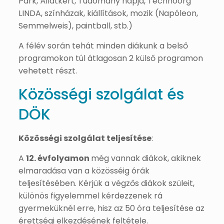
Park, Állatkért, Tudomány napja, Technoorg
LINDA, színházak, kiállítások, mozik (Napóleon,
Semmelweis), paintball, stb.)
A félév során tehát minden diákunk a belső
programokon túl átlagosan 2 külső programon
vehetett részt.
Közösségi szolgálat és
DÖK
Közösségi
szolgálat
teljesítése
:
A
12. évfolyamon
még vannak diákok, akiknek
elmaradása van a közösséig órák
teljesítésében. Kérjük a végzős diákok szüleit,
különös figyelemmel kérdezzenek rá
gyermeküknél erre, hisz az 50 óra teljesítése az
érettségi elkezdésének feltétele.