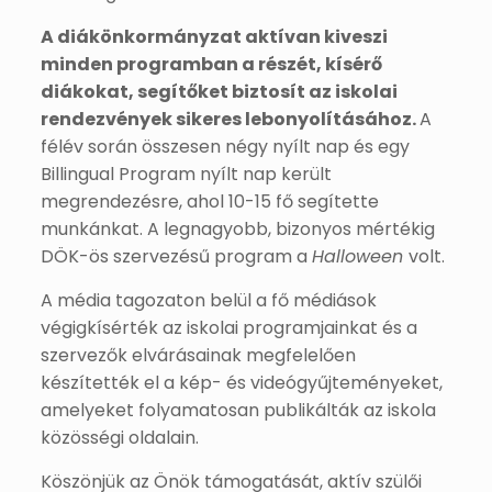
A diákönkormányzat aktívan kiveszi
minden programban a részét, kísérő
diákokat, segítőket biztosít az iskolai
rendezvények sikeres lebonyolításához.
A
félév során összesen négy nyílt nap és egy
Billingual Program nyílt nap került
megrendezésre, ahol 10-15 fő segítette
munkánkat. A legnagyobb, bizonyos mértékig
DÖK-ös szervezésű program a
Halloween
volt.
A média tagozaton belül a fő médiások
végigkísérték az iskolai programjainkat és a
szervezők elvárásainak megfelelően
készítették el a kép- és videógyűjteményeket,
amelyeket folyamatosan publikálták az iskola
közösségi oldalain.
Köszönjük az Önök támogatását, aktív szülői