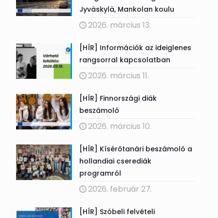
Jyväskylä, Mankolan koulu
2026. március 13.
[HÍR] Információk az ideiglenes
rangsorral kapcsolatban
2026. március 11.
[HÍR] Finnországi diák
beszámoló
2026. március 10.
[HÍR] Kísérőtanári beszámoló a
hollandiai cserediák
programról
2026. február 27.
[HÍR] Szóbeli felvételi