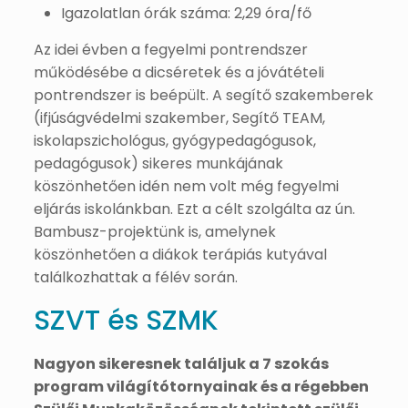
Igazolatlan órák száma: 2,29 óra/fő
Az idei évben a fegyelmi pontrendszer
működésébe a dicséretek és a jóvátételi
pontrendszer is beépült. A segítő szakemberek
(ifjúságvédelmi szakember, Segítő TEAM,
iskolapszichológus, gyógypedagógusok,
pedagógusok) sikeres munkájának
köszönhetően idén nem volt még fegyelmi
eljárás iskolánkban. Ezt a célt szolgálta az ún.
Bambusz-projektünk is, amelynek
köszönhetően a diákok terápiás kutyával
találkozhattak a félév során.
SZVT és SZMK
Nagyon
sikeresnek
találjuk
a
7 szokás
program
világítótornyainak
és
a
régebben