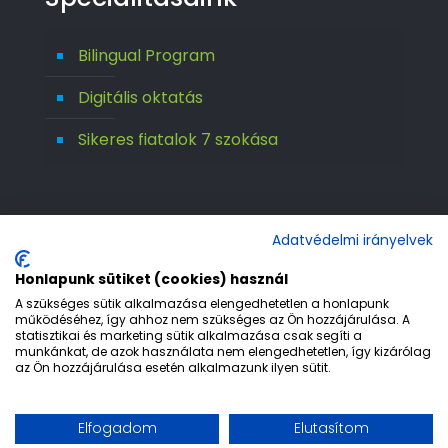
Bilingual Program
Digitális oktatás
Sikeres fiatalok 7 szokása
Adatvédelmi irányelvek
Honlapunk sütiket (cookies) használ
A szükséges sütik alkalmazása elengedhetetlen a honlapunk
működéséhez, így ahhoz nem szükséges az Ön hozzájárulása. A
statisztikai és marketing sütik alkalmazása csak segíti a
© 1992-2026 Európa 2000 Gimnázium. All
munkánkat, de azok használata nem elengedhetetlen, így kizárólag
az Ön hozzájárulása esetén alkalmazunk ilyen sütit.
Rights Reserved.
Etika
Adatvédelem
Jogi nyilatkozat
Elfogadom
Elutasítom
Impresszum