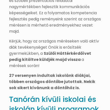
és szóbeli prezentációs feladatai
nagymértékben fejlesztik kommunikációs
képességeiket. Ez a folyamatos kompetencia
fejlesztés pedig reményeink szerint az országos
mérésen is mérhető eredményekhez vezet
majd.
Kérjük, hogy az országos méréseken való aktív
diák tevékenységet Önök is erősítsék
gyermekükben, a
Szülői Háttérkérdőívet
pedig kitöltve küldjék majd vissza
a
mérések során!
27 versenyen indultak iskolánk diákjai,
többen országos döntőbe jutottak. Nekik
sok sikert kívánunk a döntőhöz is.
Tanórán kívüli iskolai és
iskolán kívüli programok