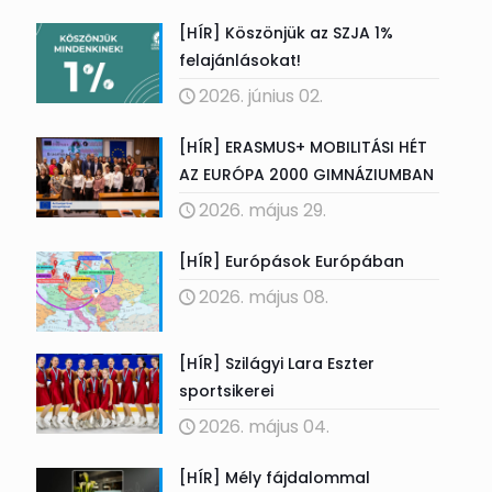
[HÍR] Köszönjük az SZJA 1%
felajánlásokat!
2026. június 02.
[HÍR] ERASMUS+ MOBILITÁSI HÉT
AZ EURÓPA 2000 GIMNÁZIUMBAN
2026. május 29.
[HÍR] Európások Európában
2026. május 08.
[HÍR] Szilágyi Lara Eszter
sportsikerei
2026. május 04.
[HÍR] Mély fájdalommal