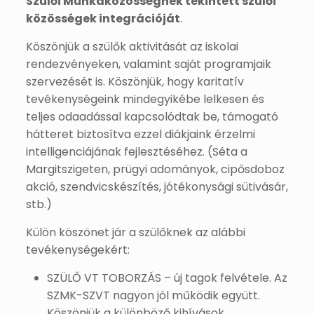
Szülői
Munkaközösségnek
tekintett
szülői
közösségek
integrációját
.
Köszönjük a szülők aktivitását az iskolai
rendezvényeken, valamint saját programjaik
szervezését is. Köszönjük, hogy karitatív
tevékenységeink mindegyikébe lelkesen és
teljes odaadással kapcsolódtak be, támogató
hátteret biztosítva ezzel diákjaink érzelmi
intelligenciájának fejlesztéséhez. (Séta a
Margitszigeten, prügyi adományok, cipősdoboz
akció, szendvicskészítés, jótékonysági sütivásár,
stb.)
Külön köszönet jár a szülőknek az alábbi
tevékenységekért:
SZÜLŐ VT TOBORZÁS – új tagok felvétele. Az
SZMK-SZVT nagyon jól működik együtt.
Köszönjük a különböző kihívások