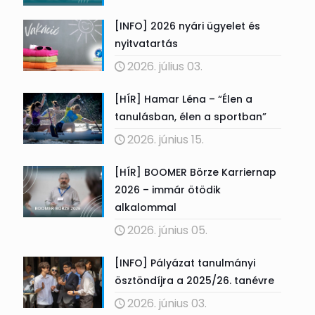
[INFO] 2026 nyári ügyelet és
nyitvatartás
2026. július 03.
[HÍR] Hamar Léna – “Élen a
tanulásban, élen a sportban”
2026. június 15.
[HÍR] BOOMER Börze Karriernap
2026 – immár ötödik
alkalommal
2026. június 05.
[INFO] Pályázat tanulmányi
ösztöndíjra a 2025/26. tanévre
2026. június 03.