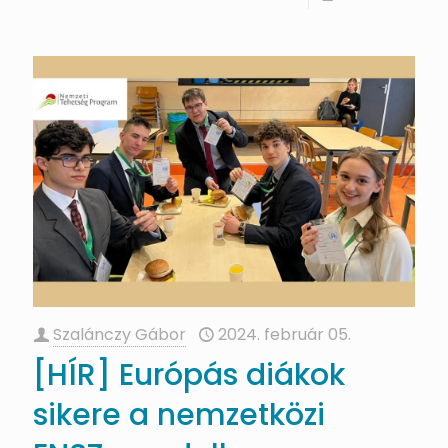
Szalánczy Gábor
2024. február 05.
[HÍR] Európás diákok
sikere a nemzetközi