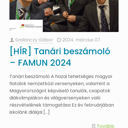
Szalánczy Gábor
2024. március 07.
[HÍR] Tanári beszámoló
– FAMUN 2024
Tanári beszámoló A hazai tehetséges magyar
fiatalok nemzetközi versenyeken, valamint a
Magyarországot képviselő tanulók, csapatok
diákolimpiákon és világversenyeken való
részvételének támogatása Ez év februárjában
iskolánk diákjai
[…]
Tovább