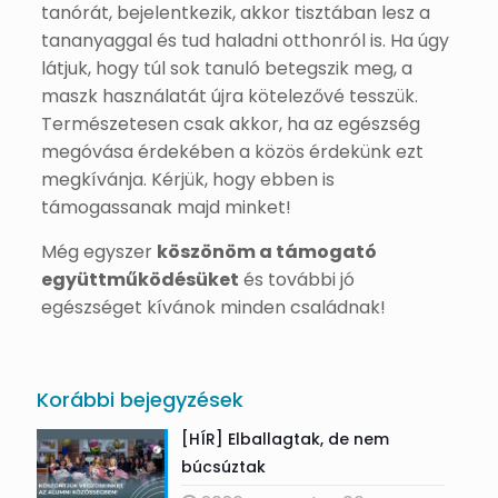
tanórát, bejelentkezik, akkor tisztában lesz a
tananyaggal és tud haladni otthonról is. Ha úgy
látjuk, hogy túl sok tanuló betegszik meg, a
maszk használatát újra kötelezővé tesszük.
Természetesen csak akkor, ha az egészség
megóvása érdekében a közös érdekünk ezt
megkívánja. Kérjük, hogy ebben is
támogassanak majd minket!
Még egyszer
köszönöm a támogató
együttműködésüket
és további jó
egészséget kívánok minden családnak!
Korábbi bejegyzések
[HÍR] Elballagtak, de nem
búcsúztak