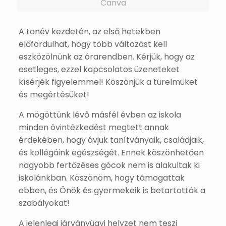
Canva
A tanév kezdetén, az első hetekben
előfordulhat, hogy több változást kell
eszközölnünk az órarendben. Kérjük, hogy az
esetleges, ezzel kapcsolatos üzeneteket
kísérjék figyelemmel! Köszönjük a türelmüket
és megértésüket!
A mögöttünk lévő másfél évben az iskola
minden óvintézkedést megtett annak
érdekében, hogy óvjuk tanítványaik, családjaik,
és kollégáink egészségét. Ennek köszönhetően
nagyobb fertőzéses gócok nem is alakultak ki
iskolánkban. Köszönöm, hogy támogattak
ebben, és Önök és gyermekeik is betartották a
szabályokat!
A jelenlegi járványügyi helyzet nem teszi