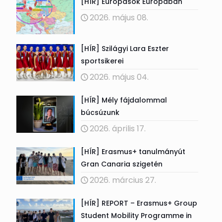
[HÍR] Európások Európában
2026. május 08.
[HÍR] Szilágyi Lara Eszter
sportsikerei
2026. május 04.
[HÍR] Mély fájdalommal
búcsúzunk
2026. április 17.
[HÍR] Erasmus+ tanulmányút
Gran Canaria szigetén
2026. március 27.
[HÍR] REPORT – Erasmus+ Group
Student Mobility Programme in