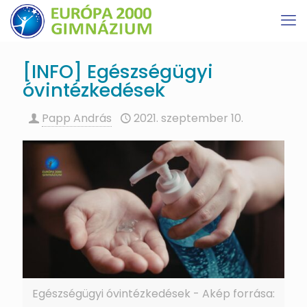
[INFO] Egészségügyi
óvintézkedések
Papp András
2021. szeptember 10.
Egészségügyi óvintézkedések - Akép forrása: