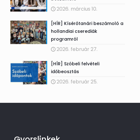
2026. március 10.
[HÍR] Kísérőtanári beszámoló a
hollandiai cserediák
programról
2026. február 27.
[HÍR] Szóbeli felvételi
időbeosztás
2026. február 25.
Gyorslinkek