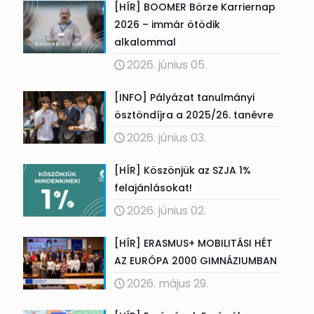
[HÍR] BOOMER Börze Karriernap
2026 – immár ötödik
alkalommal
2026. június 05.
[INFO] Pályázat tanulmányi
ösztöndíjra a 2025/26. tanévre
2026. június 03.
[HÍR] Köszönjük az SZJA 1%
felajánlásokat!
2026. június 02.
[HÍR] ERASMUS+ MOBILITÁSI HÉT
AZ EURÓPA 2000 GIMNÁZIUMBAN
2026. május 29.