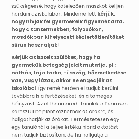
szükségessé, hogy kötelezően maszkot kelljen
hordani az iskolában. Mindemellett
kérjük,
hogy hívják fel gyermekeik figyelmét arra,
hogy a tantermekben, folyosókon,
mosdókban kihelyezett kézfertőtlenítőket
sűrűn használják
!
Kérjük a tisztelt szülőket, hogy ha
gyermekük betegség jeleit mutatja, pl.:
náthás, fáj a torka, tüsszög, hőemelkedése
van, vagy lázas, akkor ne engedjék az
iskolába!
Így remélhetően el tudjuk kerülni
továbbra is a fertőzéseket, és a tömeges
hiányzást. Az otthonmaradt tanulók a Teamsen
keresztül bejelentkezhetnek az órákra, és
hallgathatják az órákat. Természetesen egy-
egy tanulónál a teljes értékű hibrid oktatást
nem tudjuk biztosítani, de ha hallgatja a