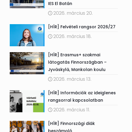
IES El Batán
2026. március 20.
[HÍR] Felvételi rangsor 2026/27
2026. március 18.
[HÍR] Erasmus+ szakmai
látogatás Finnországban –
Jyväskylä, Mankolan koulu
2026. március 13.
[HÍR] Információk az ideiglenes
rangsorral kapcsolatban
2026. március 11.
[HÍR] Finnországi diák
beszámoló