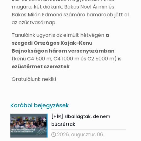
magára, két diákunk: Bakos Noel Ármin és
Bakos Milán Edmond számára hamarabb jött el
az ezüstvasárnap.
Tanulóink ugyanis az elmúlt hétvégén
a
szegedi Országos Kajak-Kenu
Bajnokságon három versenyszámban
(kenu C4 500 m, C4 1000 m és C2 5000 m) is
ezüstérmet szereztek
.
Gratulálunk nekik!
Korábbi bejegyzések
[HÍR] Elballagtak, de nem
búcsúztak
2026. augusztus 06.