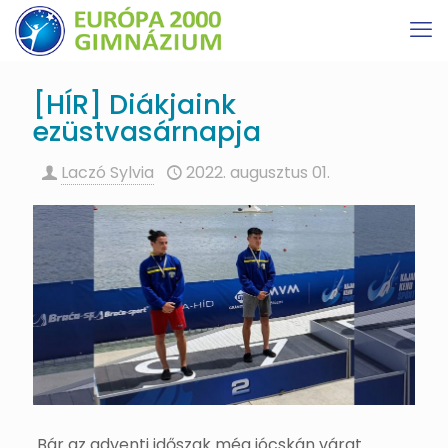
[HÍR] Diákjaink
ezüstvasárnapja
Laczó Sylvia
2022. augusztus 01.
Bár az adventi időszak még jócskán várat