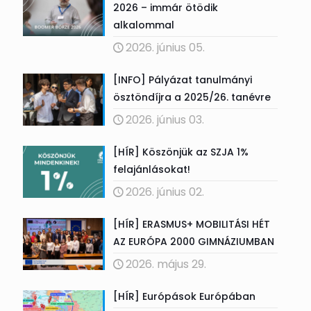
2026 – immár ötödik
alkalommal
2026. június 05.
[INFO] Pályázat tanulmányi
ösztöndíjra a 2025/26. tanévre
2026. június 03.
[HÍR] Köszönjük az SZJA 1%
felajánlásokat!
2026. június 02.
[HÍR] ERASMUS+ MOBILITÁSI HÉT
AZ EURÓPA 2000 GIMNÁZIUMBAN
2026. május 29.
[HÍR] Európások Európában