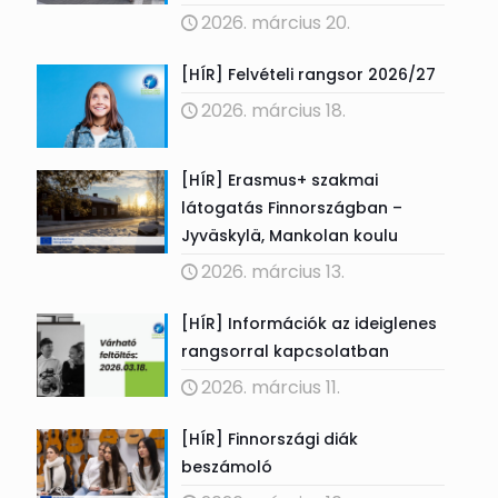
2026. március 20.
[HÍR] Felvételi rangsor 2026/27
2026. március 18.
[HÍR] Erasmus+ szakmai
látogatás Finnországban –
Jyväskylä, Mankolan koulu
2026. március 13.
[HÍR] Információk az ideiglenes
rangsorral kapcsolatban
2026. március 11.
[HÍR] Finnországi diák
beszámoló