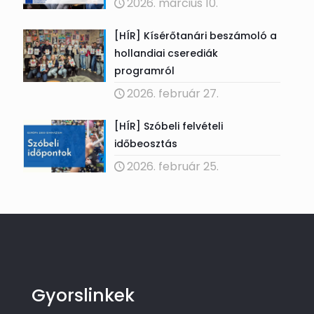
2026. március 10.
[HÍR] Kísérőtanári beszámoló a
hollandiai cserediák
programról
2026. február 27.
[HÍR] Szóbeli felvételi
időbeosztás
2026. február 25.
Gyorslinkek