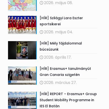
2026. május 08.
[HÍR] Szilágyi Lara Eszter
sportsikerei
2026. május 04.
[HÍR] Mély fájdalommal
búcsúzunk
2026. április 17.
[HÍR] Erasmus+ tanulmányút
Gran Canaria szigetén
2026. március 27.
[HÍR] REPORT – Erasmus+ Group
Student Mobility Programme in
IES El Batán