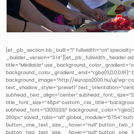
[et_pb_section bb_built=”1″ fullwidth=”on” special
_builder_version=”3.14″][et_pb_fullwidth_header adm
title=”Médiatár” use_background_color_gradient=”on
background_color_gradient_end=”rgba(0,0,0,0.61)”
background_image=”http://europa2000.hu/uj/wp-con
text_shadow_style=”preset1″ text_orientation=”cent
subhead_text_align=”center” subhead_font_size=”20px
title_font_size=”48px” custom_css_title=”background: 
subhead_font=”|300|||||||” background_color=”rgba
280px;” saved_tabs=”all” global_module=”6754″ bu
button_one_text_size__hover=”null” button_two_t
button_two_text_size__hover=”null” button_one_