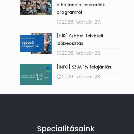
a hollandiai cserediák
programról
2026. február 27.
[HÍR] Szóbeli felvételi
időbeosztás
2026. február 25.
[INFO] SZJA 1% felajánlás
2026. február 23.
Specialitásaink