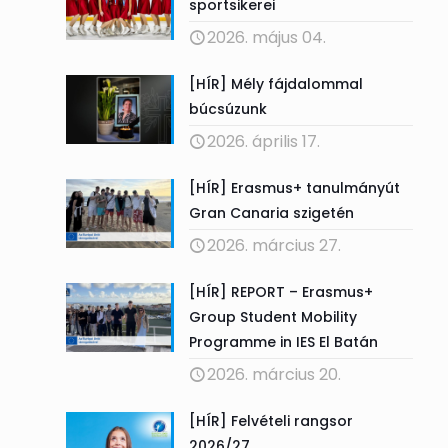
sportsikerei
2026. május 04.
[HÍR] Mély fájdalommal
búcsúzunk
2026. április 17.
[HÍR] Erasmus+ tanulmányút
Gran Canaria szigetén
2026. március 27.
[HÍR] REPORT – Erasmus+
Group Student Mobility
Programme in IES El Batán
2026. március 20.
[HÍR] Felvételi rangsor
2026/27