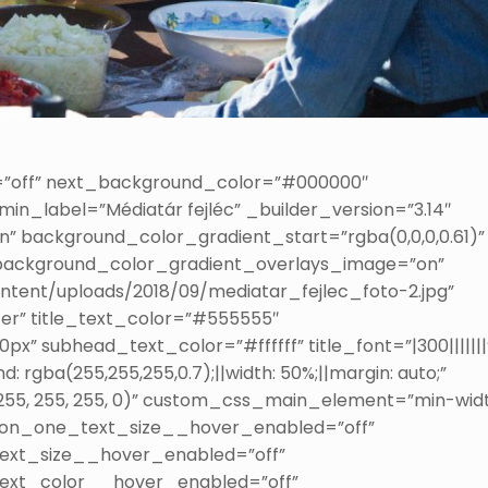
ty=”off” next_background_color=”#000000″
in_label=”Médiatár fejléc” _builder_version=”3.14″
” background_color_gradient_start=”rgba(0,0,0,0.61)”
 background_color_gradient_overlays_image=”on”
tent/uploads/2018/09/mediatar_fejlec_foto-2.jpg”
er” title_text_color=”#555555″
” subhead_text_color=”#ffffff” title_font=”|300|||||||
rgba(255,255,255,0.7);||width: 50%;||margin: auto;”
(255, 255, 255, 0)” custom_css_main_element=”min-widt
tton_one_text_size__hover_enabled=”off”
ext_size__hover_enabled=”off”
text_color__hover_enabled=”off”