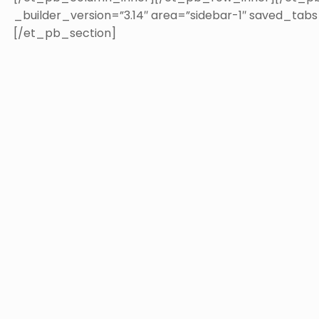
_builder_version=”3.14″ area=”sidebar-1″ saved_tab
[/et_pb_section]