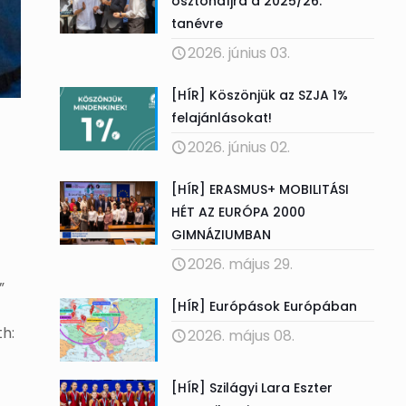
ösztöndíjra a 2025/26.
tanévre
2026. június 03.
[HÍR] Köszönjük az SZJA 1%
felajánlásokat!
2026. június 02.
[HÍR] ERASMUS+ MOBILITÁSI
HÉT AZ EURÓPA 2000
GIMNÁZIUMBAN
2026. május 29.
”
[HÍR] Európások Európában
h:
2026. május 08.
[HÍR] Szilágyi Lara Eszter