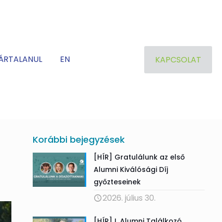
ÁRTALANUL
EN
KAPCSOLAT
Korábbi bejegyzések
[HÍR] Gratulálunk az első
Alumni Kiválósági Díj
győzteseinek
2026. július 30.
[HÍR] I. Alumni Találkozó