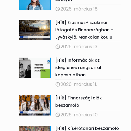
2026. március 18.
[HÍR] Erasmus+ szakmai
látogatás Finnországban –
Jyväskylä, Mankolan koulu
2026. március 13.
[HÍR] Információk az
ideiglenes rangsorral
kapcsolatban
2026. március 11.
[HÍR] Finnországi diák
beszámoló
2026. március 10.
[HÍR] Kísérőtanári beszámoló