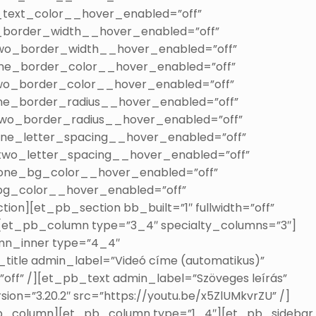
_text_color__hover_enabled=”off”
_border_width__hover_enabled=”off”
two_border_width__hover_enabled=”off”
ne_border_color__hover_enabled=”off”
wo_border_color__hover_enabled=”off”
ne_border_radius__hover_enabled=”off”
two_border_radius__hover_enabled=”off”
one_letter_spacing__hover_enabled=”off”
two_letter_spacing__hover_enabled=”off”
_one_bg_color__hover_enabled=”off”
bg_color__hover_enabled=”off”
on][et_pb_section bb_built=”1″ fullwidth=”off”
[et_pb_column type=”3_4″ specialty_columns=”3″]
mn_inner type=”4_4″
itle admin_label=”Videó címe (automatikus)”
”off” /][et_pb_text admin_label=”Szöveges leírás”
ion=”3.20.2″ src=”https://youtu.be/x5ZlUMkvrZU” /]
b_column][et_pb_column type=”1_4″][et_pb_sidebar