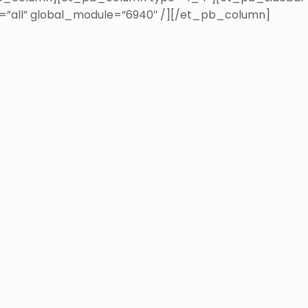
s=”all” global_module=”6940″ /][/et_pb_column]