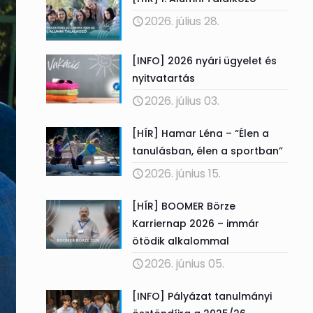
2026. július 28.
[INFO] 2026 nyári ügyelet és
nyitvatartás
2026. július 03.
[HÍR] Hamar Léna – “Élen a
tanulásban, élen a sportban”
2026. június 15.
[HÍR] BOOMER Börze
Karriernap 2026 – immár
ötödik alkalommal
2026. június 05.
[INFO] Pályázat tanulmányi