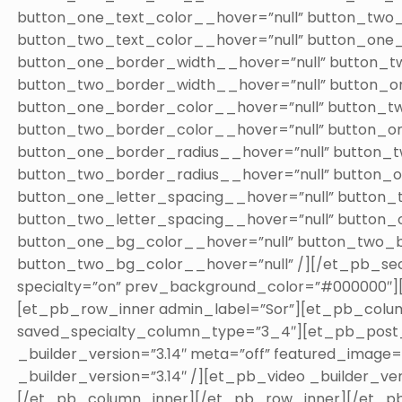
button_one_text_color__hover=”null” button_two
button_two_text_color__hover=”null” button_one
button_one_border_width__hover=”null” button_
button_two_border_width__hover=”null” button_o
button_one_border_color__hover=”null” button_t
button_two_border_color__hover=”null” button_o
button_one_border_radius__hover=”null” button_
button_two_border_radius__hover=”null” button_
button_one_letter_spacing__hover=”null” button_
button_two_letter_spacing__hover=”null” button
button_one_bg_color__hover=”null” button_two_
button_two_bg_color__hover=”null” /][/et_pb_secti
specialty=”on” prev_background_color=”#000000″]
[et_pb_row_inner admin_label=”Sor”][et_pb_colu
saved_specialty_column_type=”3_4″][et_pb_post_t
_builder_version=”3.14″ meta=”off” featured_image=
_builder_version=”3.14″ /][et_pb_video _builder_vers
[/et_pb_column_inner][/et_pb_row_inner][/et_p