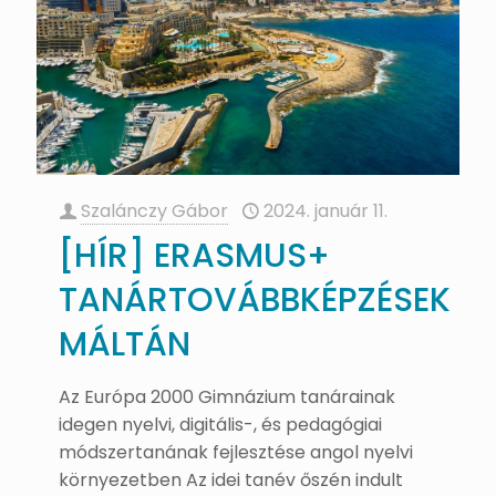
Szalánczy Gábor
2024. január 11.
[HÍR] ERASMUS+
TANÁRTOVÁBBKÉPZÉSEK
MÁLTÁN
Az Európa 2000 Gimnázium tanárainak
idegen nyelvi, digitális-, és pedagógiai
módszertanának fejlesztése angol nyelvi
környezetben Az idei tanév őszén indult