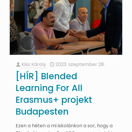
Kiss Károly
2023. szeptember 28.
[HÍR] Blended
Learning For All
Erasmus+ projekt
Budapesten
Ezen a héten a mi iskolánkon a sor, hogy a