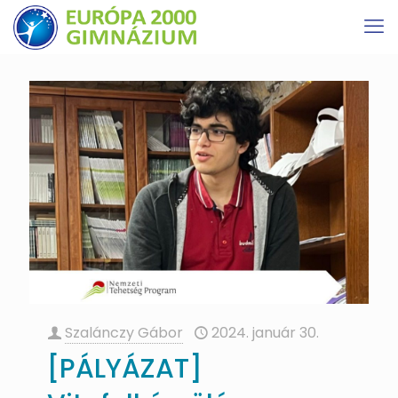
Szalánczy Gábor
2024. január 30.
[PÁLYÁZAT]