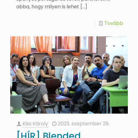
abba, hogy milyen is lehet
[…]
Tovább
Kiss Károly
2023. szeptember 29.
[HÍR] Blended