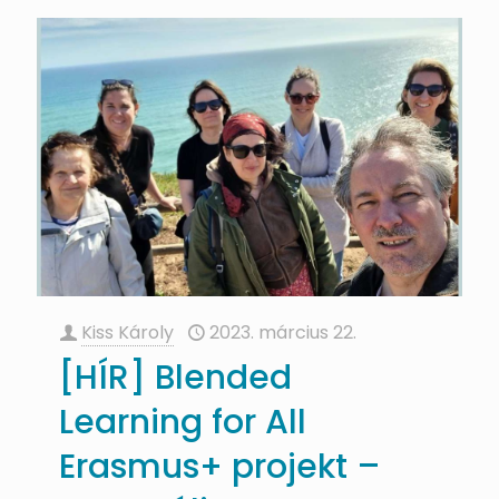
Kiss Károly
2023. március 22.
[HÍR] Blended
Learning for All
Erasmus+ projekt –