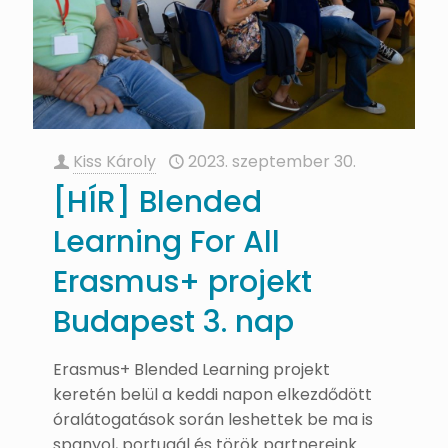
Kiss Károly
2023. szeptember 30.
[HÍR] Blended
Learning For All
Erasmus+ projekt
Budapest 3. nap
Erasmus+ Blended Learning projekt
keretén belül a keddi napon elkezdődött
óralátogatások során leshettek be ma is
spanyol, portugál és török partnereink