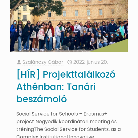
Szalánczy Gábor
2022. június 20.
[HÍR] Projekttalálkozó
Athénban: Tanári
beszámoló
Social Service for Schools – Erasmus+
project Negyedik koordinátori meeting és
tréningThe Social Service for Students, as a
Complex Institutional Innovative