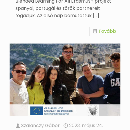
Blended Learning For All Erasmus+ projekt
spanyol, portugál és török partnereit
fogadjuk. Az első nap bemutattuk
[…]
Tovább
Szalánczy Gábor
2023. május 24.