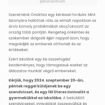
pénzcentrum
Szeretnénk Önökhöz egy kéréssel fordulni. Mint
bizonyára hallottak róla, az elmúlt napokban az
árvíz komoly problémákat okoz/okozott az
ország több pontján. Rengeteg önkéntes és
szakember dolgozik éjjel-nappal azon, hogy
megvédjék az emberek otthonait és az
értékeiket.
Ezért iskolánk egy kis összefogást
kezdeményez, hogy támogassuk ezeket az
áldozatos munkát végző embereket.
Kérjük, hogy 2024. szeptember 20-án,
péntek reggel küldjenek be egy
szendvicset, és egy fél literes innivalót a
gyermekükkel az iskolába.
A beküldött
szendvicseket, innivalókat összegyűjtjük és