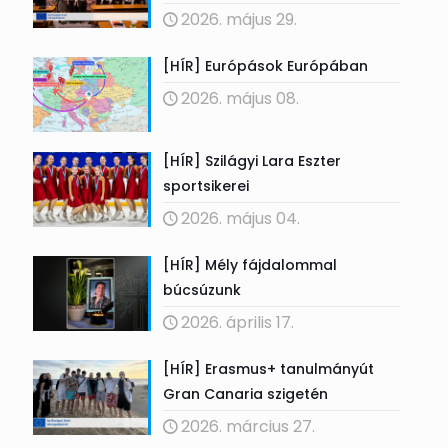
2026. május 29.
[HÍR] Európások Európában
2026. május 08.
[HÍR] Szilágyi Lara Eszter
sportsikerei
2026. május 04.
[HÍR] Mély fájdalommal
búcsúzunk
2026. április 17.
[HÍR] Erasmus+ tanulmányút
Gran Canaria szigetén
2026. március 27.