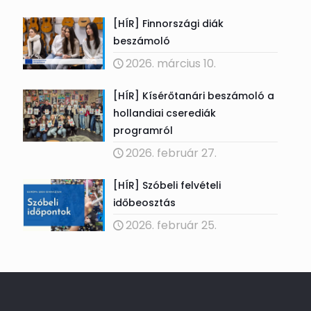
[HÍR] Finnországi diák
beszámoló
2026. március 10.
[HÍR] Kísérőtanári beszámoló a
hollandiai cserediák
programról
2026. február 27.
[HÍR] Szóbeli felvételi
időbeosztás
2026. február 25.