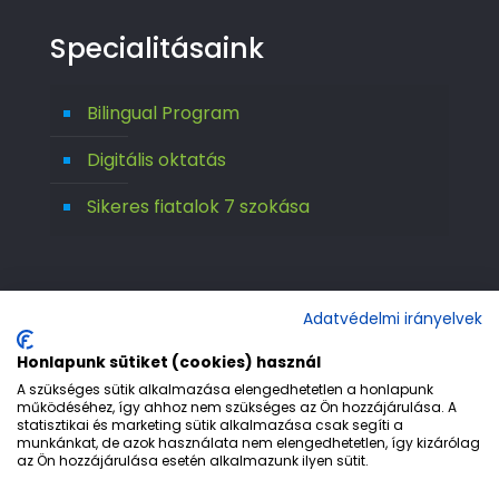
Specialitásaink
Bilingual Program
Digitális oktatás
Sikeres fiatalok 7 szokása
Adatvédelmi irányelvek
Honlapunk sütiket (cookies) használ
A szükséges sütik alkalmazása elengedhetetlen a honlapunk
működéséhez, így ahhoz nem szükséges az Ön hozzájárulása. A
statisztikai és marketing sütik alkalmazása csak segíti a
© 1992-2026 Európa 2000 Gimnázium. All
munkánkat, de azok használata nem elengedhetetlen, így kizárólag
az Ön hozzájárulása esetén alkalmazunk ilyen sütit.
Rights Reserved.