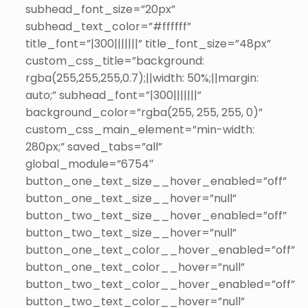
subhead_font_size=”20px”
subhead_text_color=”#ffffff”
title_font=”|300|||||||” title_font_size=”48px”
custom_css_title=”background:
rgba(255,255,255,0.7);||width: 50%;||margin:
auto;” subhead_font=”|300|||||||”
background_color=”rgba(255, 255, 255, 0)”
custom_css_main_element=”min-width:
280px;” saved_tabs=”all”
global_module=”6754″
button_one_text_size__hover_enabled=”off”
button_one_text_size__hover=”null”
button_two_text_size__hover_enabled=”off”
button_two_text_size__hover=”null”
button_one_text_color__hover_enabled=”off”
button_one_text_color__hover=”null”
button_two_text_color__hover_enabled=”off”
button_two_text_color__hover=”null”