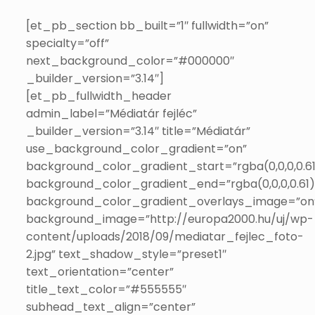
[et_pb_section bb_built=”1″ fullwidth=”on”
specialty=”off”
next_background_color=”#000000″
_builder_version=”3.14″]
[et_pb_fullwidth_header
admin_label=”Médiatár fejléc”
_builder_version=”3.14″ title=”Médiatár”
use_background_color_gradient=”on”
background_color_gradient_start=”rgba(0,0,0,0.61
background_color_gradient_end=”rgba(0,0,0,0.61)
background_color_gradient_overlays_image=”on
background_image=”http://europa2000.hu/uj/wp-
content/uploads/2018/09/mediatar_fejlec_foto-
2.jpg” text_shadow_style=”preset1″
text_orientation=”center”
title_text_color=”#555555″
subhead_text_align=”center”