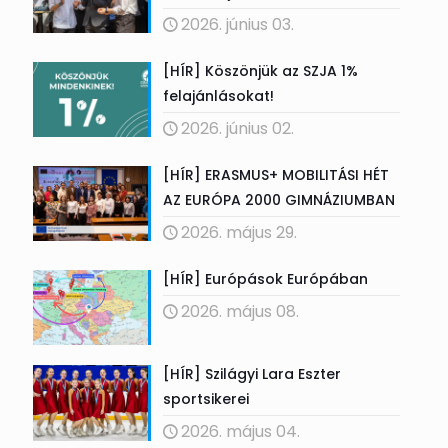
2026. június 03.
[HÍR] Köszönjük az SZJA 1%
felajánlásokat!
2026. június 02.
[HÍR] ERASMUS+ MOBILITÁSI HÉT
AZ EURÓPA 2000 GIMNÁZIUMBAN
2026. május 29.
[HÍR] Európások Európában
2026. május 08.
[HÍR] Szilágyi Lara Eszter
sportsikerei
2026. május 04.