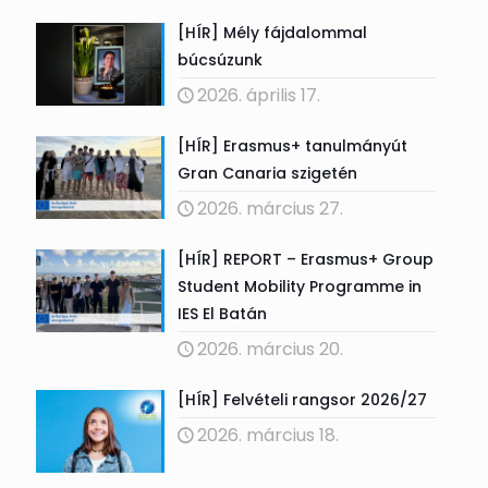
[HÍR] Mély fájdalommal
búcsúzunk
2026. április 17.
[HÍR] Erasmus+ tanulmányút
Gran Canaria szigetén
2026. március 27.
[HÍR] REPORT – Erasmus+ Group
Student Mobility Programme in
IES El Batán
2026. március 20.
[HÍR] Felvételi rangsor 2026/27
2026. március 18.