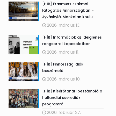
[HÍR] Erasmus+ szakmai
látogatás Finnországban –
Jyväskylä, Mankolan koulu
2026. március 13.
[HÍR] Információk az ideiglenes
rangsorral kapcsolatban
2026. március 11.
[HÍR] Finnországi diák
beszámoló
2026. március 10.
[HÍR] Kísérőtanári beszámoló a
hollandiai cserediák
programról
2026. február 27.