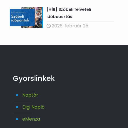
[HÍR] Szóbeli felvételi
időbeosztás
2026. február 25.
Gyorslinkek
Naptár
Digi Napló
eMenza