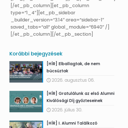
[/et_pb_column][et_pb_column
type=”1_4″][et_pb_sidebar
_builder_version=”3.14″ area=”sidebar-1″
saved_tabs=”all” global_module=”6940″ /]
[/et_pb_column][/et_pb_section]
Korábbi bejegyzések
[HÍR] Elballagtak, de nem
búcsúztak
2026. augusztus 06.
[HÍR] Gratulálunk az első Alumni
Kiválósági Díj győzteseinek
2026. július 30.
[HÍR] I. Alumni Találkozó