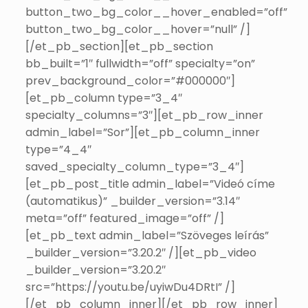
button_two_bg_color__hover_enabled=”off”
button_two_bg_color__hover=”null” /]
[/et_pb_section][et_pb_section
bb_built=”1″ fullwidth=”off” specialty=”on”
prev_background_color=”#000000″]
[et_pb_column type=”3_4″
specialty_columns=”3″][et_pb_row_inner
admin_label=”Sor”][et_pb_column_inner
type=”4_4″
saved_specialty_column_type=”3_4″]
[et_pb_post_title admin_label=”Videó címe
(automatikus)” _builder_version=”3.14″
meta=”off” featured_image=”off” /]
[et_pb_text admin_label=”Szöveges leírás”
_builder_version=”3.20.2″ /][et_pb_video
_builder_version=”3.20.2″
src=”https://youtu.be/uyiwDu4DRtI” /]
[/et_pb_column_inner][/et_pb_row_inner]