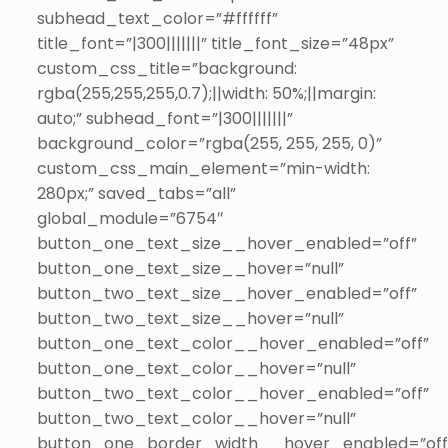
subhead_text_color=”#ffffff”
title_font=”|300|||||||” title_font_size=”48px”
custom_css_title=”background:
rgba(255,255,255,0.7);||width: 50%;||margin:
auto;” subhead_font=”|300|||||||”
background_color=”rgba(255, 255, 255, 0)”
custom_css_main_element=”min-width:
280px;” saved_tabs=”all”
global_module=”6754″
button_one_text_size__hover_enabled=”off”
button_one_text_size__hover=”null”
button_two_text_size__hover_enabled=”off”
button_two_text_size__hover=”null”
button_one_text_color__hover_enabled=”off”
button_one_text_color__hover=”null”
button_two_text_color__hover_enabled=”off”
button_two_text_color__hover=”null”
button_one_border_width__hover_enabled=”off