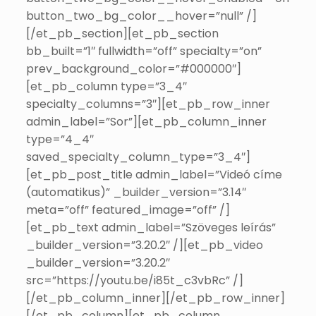
button_two_bg_color__hover=”null” /]
[/et_pb_section][et_pb_section
bb_built=”1″ fullwidth=”off” specialty=”on”
prev_background_color=”#000000″]
[et_pb_column type=”3_4″
specialty_columns=”3″][et_pb_row_inner
admin_label=”Sor”][et_pb_column_inner
type=”4_4″
saved_specialty_column_type=”3_4″]
[et_pb_post_title admin_label=”Videó címe
(automatikus)” _builder_version=”3.14″
meta=”off” featured_image=”off” /]
[et_pb_text admin_label=”Szöveges leírás”
_builder_version=”3.20.2″ /][et_pb_video
_builder_version=”3.20.2″
src=”https://youtu.be/i85t_c3vbRc” /]
[/et_pb_column_inner][/et_pb_row_inner]
[/et_pb_column][et_pb_column