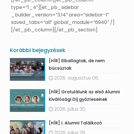
type=”1_4″][et_pb_sidebar
_builder_version=”3.14″ area=”sidebar-1″
saved_tabs=”all” global_module=”6940″ /]
[/et_pb_column][/et_pb_section]
Korábbi bejegyzések
[HÍR] Elballagtak, de nem
búcsúztak
2026. augusztus 06.
[HÍR] Gratulálunk az első Alumni
Kiválósági Díj győzteseinek
2026. július 30.
[HÍR] I. Alumni Találkozó
2026. július 28.