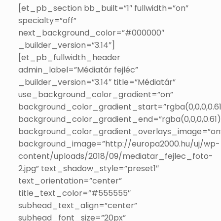
[et_pb_section bb_built=”1″ fullwidth=”on”
specialty=”off”
next_background_color=”#000000″
_builder_version=”3.14″]
[et_pb_fullwidth_header
admin_label=”Médiatár fejléc”
_builder_version=”3.14″ title=”Médiatár”
use_background_color_gradient=”on”
background_color_gradient_start=”rgba(0,0,0,0.61
background_color_gradient_end=”rgba(0,0,0,0.61)
background_color_gradient_overlays_image=”on
background_image=”http://europa2000.hu/uj/wp-
content/uploads/2018/09/mediatar_fejlec_foto-
2.jpg” text_shadow_style=”preset1″
text_orientation=”center”
title_text_color=”#555555″
subhead_text_align=”center”
subhead_font_size=”20px”