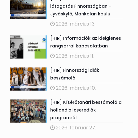
látogatás Finnországban –
Jyväskylä, Mankolan koulu
2026. március 13.
[HÍR] Információk az ideiglenes
rangsorral kapcsolatban
2026. március 11.
[HÍR] Finnországi diák
beszámoló
2026. március 10.
[HÍR] Kísérőtanári beszámoló a
hollandiai cserediák
programról
2026. február 27.