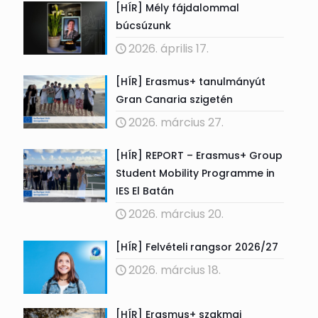
[HÍR] Mély fájdalommal
búcsúzunk
2026. április 17.
[HÍR] Erasmus+ tanulmányút
Gran Canaria szigetén
2026. március 27.
[HÍR] REPORT – Erasmus+ Group
Student Mobility Programme in
IES El Batán
2026. március 20.
[HÍR] Felvételi rangsor 2026/27
2026. március 18.
[HÍR] Erasmus+ szakmai