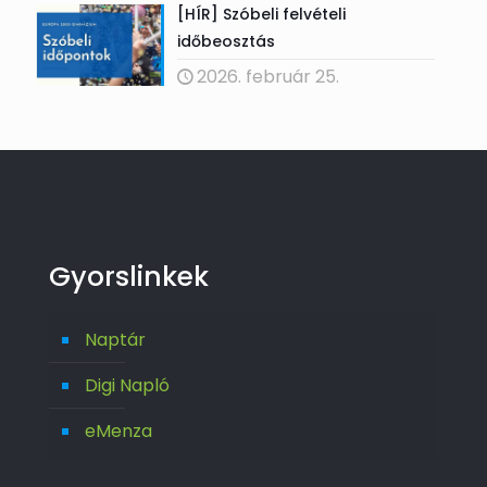
[HÍR] Szóbeli felvételi
időbeosztás
2026. február 25.
Gyorslinkek
Naptár
Digi Napló
eMenza