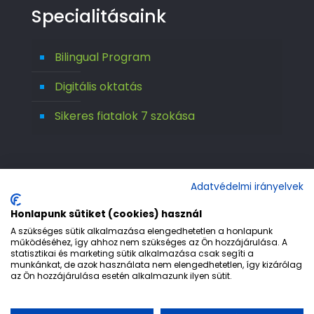
Specialitásaink
Bilingual Program
Digitális oktatás
Sikeres fiatalok 7 szokása
Adatvédelmi irányelvek
Honlapunk sütiket (cookies) használ
A szükséges sütik alkalmazása elengedhetetlen a honlapunk
működéséhez, így ahhoz nem szükséges az Ön hozzájárulása. A
statisztikai és marketing sütik alkalmazása csak segíti a
© 1992-2026 Európa 2000 Gimnázium. All
munkánkat, de azok használata nem elengedhetetlen, így kizárólag
az Ön hozzájárulása esetén alkalmazunk ilyen sütit.
Rights Reserved.
Etika
Adatvédelem
Jogi nyilatkozat