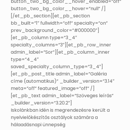
button_two_bg_color__hover_enabled=”off”
button_two_bg_color__hover=”null” /]
[/et_pb_section][et_pb_section
bb_built=”1″ fullwidth=”off” specialty=”on”
prev_background_color=”#000000″]
[et_pb_column type=”3_4″
specialty_columns=”3″][et_pb_row_inner
admin_label=”Sor”][et_pb_column_inner
type=”4_4″
saved_specialty_column_type=”3_4″]
[et_pb_post_title admin_label=”Galéria
címe (automatikus)” _builder_version=”3.14″
meta=”off” featured_image=”off” /]
[et_pb_text admin_label=”Szöveges leírás”
_builder_version=”3.20.2″]
Iskolánkban idén is megrendezésre került a
nyelvielőkészítős osztályok számára a
hálaadásnapi ünnepség