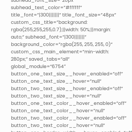
subhead_font_size=”20px”
subhead_text_color=”#ffffff”
title_font=”|300|||||||” title_font_size=”48px”
custom_css_title=”background:
rgba(255,255,255,0.7);||width: 50%;||margin:
auto;” subhead_font=”|300|||||||”
background_color=”rgba(255, 255, 255, 0)”
custom_css_main_element=”min-width:
280px;” saved_tabs=”all”
global_module=”6754″
button_one_text_size__hover_enabled=”off”
button_one_text_size__hover=”null”
button_two_text_size__hover_enabled=”off”
button_two_text_size__hover=”null”
button_one_text_color__hover_enabled=”off”
button_one_text_color__hover=”null”
button_two_text_color__hover_enabled=”off”
button_two_text_color__hover=”null”