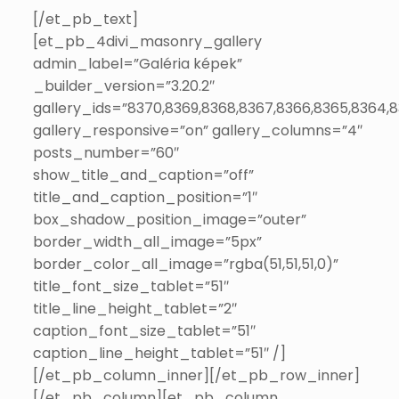
[/et_pb_text]
[et_pb_4divi_masonry_gallery
admin_label=”Galéria képek”
_builder_version=”3.20.2″
gallery_ids=”8370,8369,8368,8367,8366,8365,8364,8
gallery_responsive=”on” gallery_columns=”4″
posts_number=”60″
show_title_and_caption=”off”
title_and_caption_position=”1″
box_shadow_position_image=”outer”
border_width_all_image=”5px”
border_color_all_image=”rgba(51,51,51,0)”
title_font_size_tablet=”51″
title_line_height_tablet=”2″
caption_font_size_tablet=”51″
caption_line_height_tablet=”51″ /]
[/et_pb_column_inner][/et_pb_row_inner]
[/et_pb_column][et_pb_column