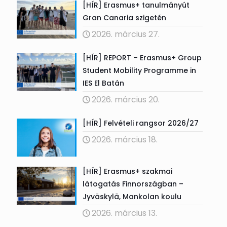
[HÍR] Erasmus+ tanulmányút
Gran Canaria szigetén
2026. március 27.
[HÍR] REPORT – Erasmus+ Group
Student Mobility Programme in
IES El Batán
2026. március 20.
[HÍR] Felvételi rangsor 2026/27
2026. március 18.
[HÍR] Erasmus+ szakmai
látogatás Finnországban –
Jyväskylä, Mankolan koulu
2026. március 13.