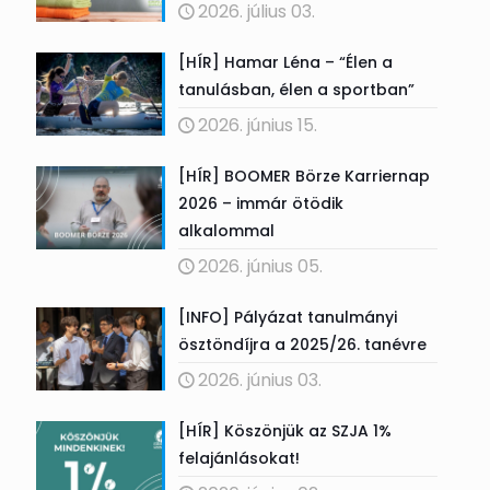
2026. július 03.
[HÍR] Hamar Léna – “Élen a
tanulásban, élen a sportban”
2026. június 15.
[HÍR] BOOMER Börze Karriernap
2026 – immár ötödik
alkalommal
2026. június 05.
[INFO] Pályázat tanulmányi
ösztöndíjra a 2025/26. tanévre
2026. június 03.
[HÍR] Köszönjük az SZJA 1%
felajánlásokat!