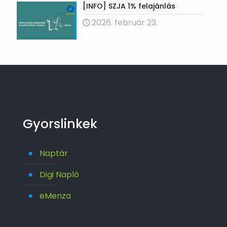
[INFO] SZJA 1% felajánlás
2026. február 23.
Gyorslinkek
Naptár
Digi Napló
eMenza