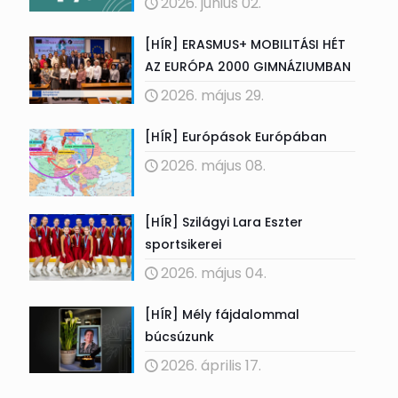
2026. június 02.
[HÍR] ERASMUS+ MOBILITÁSI HÉT
AZ EURÓPA 2000 GIMNÁZIUMBAN
2026. május 29.
[HÍR] Európások Európában
2026. május 08.
[HÍR] Szilágyi Lara Eszter
sportsikerei
2026. május 04.
[HÍR] Mély fájdalommal
búcsúzunk
2026. április 17.