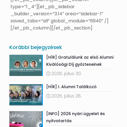
type=”1_4″][et_pb_sidebar
_builder_version=”3.14″ area=”sidebar-1″
saved_tabs=”all” global_module=”6940″ /]
[/et_pb_column][/et_pb_section]
Korábbi bejegyzések
[HÍR] Gratulálunk az első Alumni
Kiválósági Díj győzteseinek
2026. július 30.
[HÍR] I. Alumni Találkozó
2026. július 28.
[INFO] 2026 nyári ügyelet és
nyitvatartás