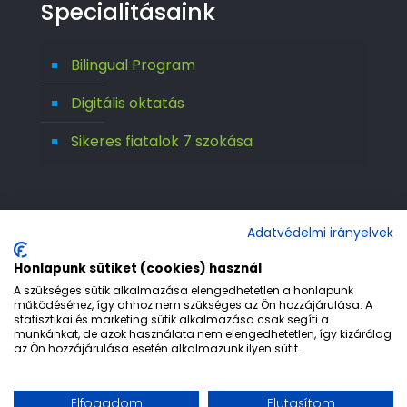
Specialitásaink
Bilingual Program
Digitális oktatás
Sikeres fiatalok 7 szokása
Adatvédelmi irányelvek
Honlapunk sütiket (cookies) használ
A szükséges sütik alkalmazása elengedhetetlen a honlapunk
működéséhez, így ahhoz nem szükséges az Ön hozzájárulása. A
statisztikai és marketing sütik alkalmazása csak segíti a
© 1992-2026 Európa 2000 Gimnázium. All
munkánkat, de azok használata nem elengedhetetlen, így kizárólag
az Ön hozzájárulása esetén alkalmazunk ilyen sütit.
Rights Reserved.
Etika
Adatvédelem
Jogi nyilatkozat
Elfogadom
Elutasítom