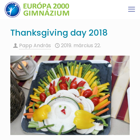
Thanksgiving day 2018
Papp András
2019. március 22.