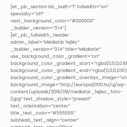
[et_pb_section bb_built=”1″ fullwidth=”on”
specialty=”off”
next_background_color=”#000000″
_builder_version=”3.14″]
[et_pb_fullwidth_header
admin_label=”Médiatár fejléc”
_builder_version=”3.14″ title=”Médiatár”
use_background_color_gradient=”on”
background_color_gradient_start=”rgba(0,0,0,0.61
background_color_gradient_end=”rgba(0,0,0,0.61)
background_color_gradient_overlays_image=”on
background_image=”http://europa2000.hu/uj/wp-
content/uploads/2018/09/mediatar_fejlec_foto-
2.jpg” text_shadow_style=”preset1″
text_orientation=”center”
title_text_color=”#555555″
subhead_text_align=”center”