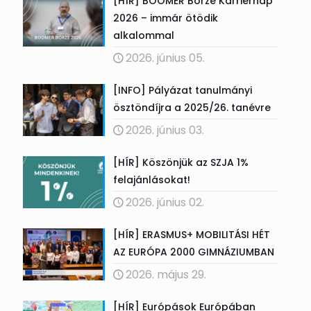
[HÍR] BOOMER Börze Karriernap
2026 – immár ötödik
alkalommal
2026. június 05.
[INFO] Pályázat tanulmányi
ösztöndíjra a 2025/26. tanévre
2026. június 03.
[HÍR] Köszönjük az SZJA 1%
felajánlásokat!
2026. június 02.
[HÍR] ERASMUS+ MOBILITÁSI HÉT
AZ EURÓPA 2000 GIMNÁZIUMBAN
2026. május 29.
[HÍR] Európások Európában