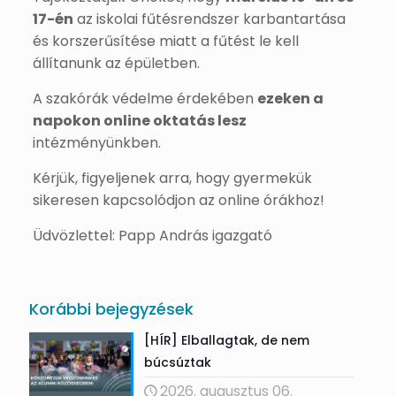
17-én
az iskolai fűtésrendszer karbantartása
és korszerűsítése miatt a fűtést le kell
állítanunk az épületben.
A szakórák védelme érdekében
ezeken a
napokon online oktatás lesz
intézményünkben.
Kérjük, figyeljenek arra, hogy gyermekük
sikeresen kapcsolódjon az online órákhoz!
Üdvözlettel: Papp András igazgató
Korábbi bejegyzések
[HÍR] Elballagtak, de nem
búcsúztak
2026. augusztus 06.