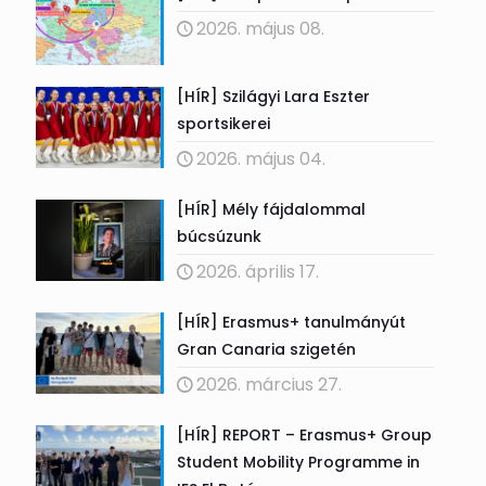
2026. május 08.
[HÍR] Szilágyi Lara Eszter
sportsikerei
2026. május 04.
[HÍR] Mély fájdalommal
búcsúzunk
2026. április 17.
[HÍR] Erasmus+ tanulmányút
Gran Canaria szigetén
2026. március 27.
[HÍR] REPORT – Erasmus+ Group
Student Mobility Programme in