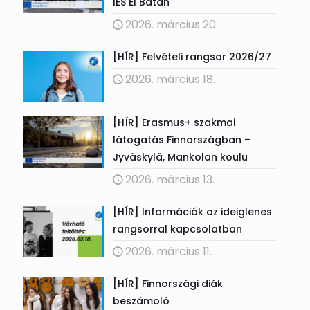
IES El Batán
2026. március 20.
[HÍR] Felvételi rangsor 2026/27
2026. március 18.
[HÍR] Erasmus+ szakmai
látogatás Finnországban –
Jyväskylä, Mankolan koulu
2026. március 13.
[HÍR] Információk az ideiglenes
rangsorral kapcsolatban
2026. március 11.
[HÍR] Finnországi diák
beszámoló