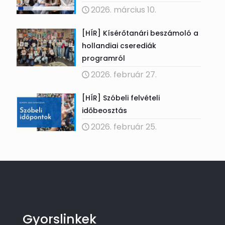
2026. március 10.
[HÍR] Kísérőtanári beszámoló a
hollandiai cserediák
programról
2026. február 27.
[HÍR] Szóbeli felvételi
időbeosztás
2026. február 25.
Gyorslinkek